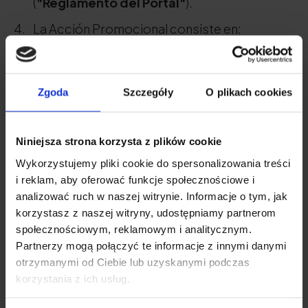
(
"Reglamento del Portal"
).
La Acción Promocional consiste en:
El Cliente recibe un descuento del 15% en
cualquier compra
Zgoda
Szczegóły
O plikach cookies
El Cliente recibe un descuento del 20%
por compras superiores a 300 PLN
Niniejsza strona korzysta z plików cookie
El Cliente recibe un descuento del 25% en
Wykorzystujemy pliki cookie do spersonalizowania treści
las compras superiores a 400 PLN.
i reklam, aby oferować funkcje społecznościowe i
La Promoción de Año Nuevo no es
analizować ruch w naszej witrynie. Informacje o tym, jak
korzystasz z naszej witryny, udostępniamy partnerom
acumulable con otros descuentos y
społecznościowym, reklamowym i analitycznym.
promociones.
Partnerzy mogą połączyć te informacje z innymi danymi
Esta normativa es válida a partir del 1 de
otrzymanymi od Ciebie lub uzyskanymi podczas
korzystania z ich usług.
enero de 2024.