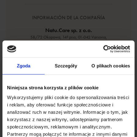
INFORMACIÓN DE LA COMPAÑÍA
Natu.Care sp. z o.o.
58/72 Okopowa, 14º piso, 01-042 Varsovia,
Polonia, NIF (ID Fiscal): 5273010336
Zgoda
Szczegóły
O plikach cookies
Niniejsza strona korzysta z plików cookie
ENVÍANOS UN MENSAJE
Wykorzystujemy pliki cookie do spersonalizowania treści
i reklam, aby oferować funkcje społecznościowe i
analizować ruch w naszej witrynie. Informacje o tym, jak
korzystasz z naszej witryny, udostępniamy partnerom
społecznościowym, reklamowym i analitycznym.
Partnerzy mogą połączyć te informacje z innymi danymi