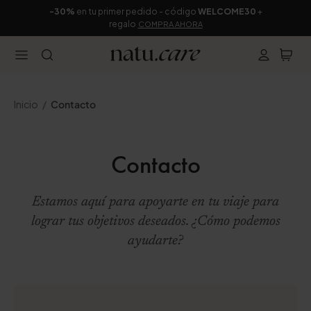
-30%
en tu primer pedido - código
WELCOME30
+
regalo
COMPRA AHORA
Inicio
Contacto
Contacto
Estamos aquí para apoyarte en tu viaje para
lograr tus objetivos deseados. ¿Cómo podemos
ayudarte?