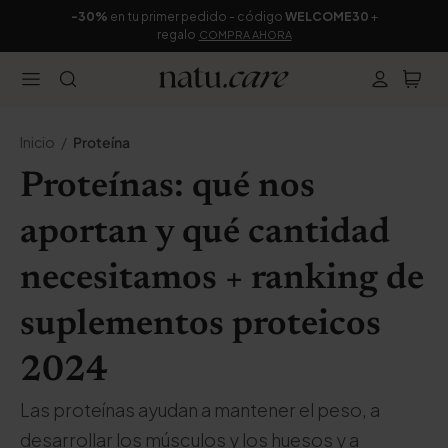
-30%
en tu primer pedido - código
WELCOME30
+
regalo
COMPRA AHORA
Inicio
Proteína
Proteínas: qué nos
aportan y qué cantidad
necesitamos + ranking de
suplementos proteicos
2024
Las proteínas ayudan a mantener el peso, a
desarrollar los músculos y los huesos y a