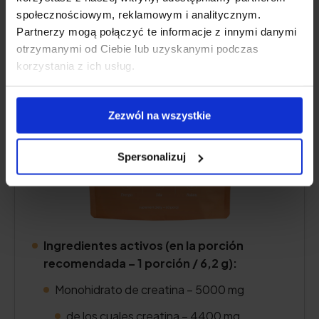
pasión
społecznościowym, reklamowym i analitycznym.
Partnerzy mogą połączyć te informacje z innymi danymi
5.0
otrzymanymi od Ciebie lub uzyskanymi podczas
korzystania z ich usług.
Zezwól na wszystkie
Spersonalizuj
Ingredientes activos (en la porción
recomendada – 1 porción / 6,2 g):
Monohidrato de creatina – 5000 mg
de los cuales creatina – 4400 mg