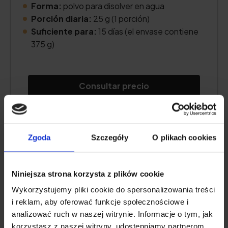
Forma:
polvo para disolver en agua
Porción diaria:
25 g (1 porción)
Suficiente para:
15 días (el envase contiene
375 g)
Consultar precio
Descripción del producto
Zgoda
Szczegóły
O plikach cookies
Ventajas e inconvenientes
Niniejsza strona korzysta z plików cookie
Wykorzystujemy pliki cookie do spersonalizowania treści
i reklam, aby oferować funkcje społecznościowe i
analizować ruch w naszej witrynie. Informacje o tym, jak
Natu.Care Creatina+B6, mango-
korzystasz z naszej witryny, udostępniamy partnerom