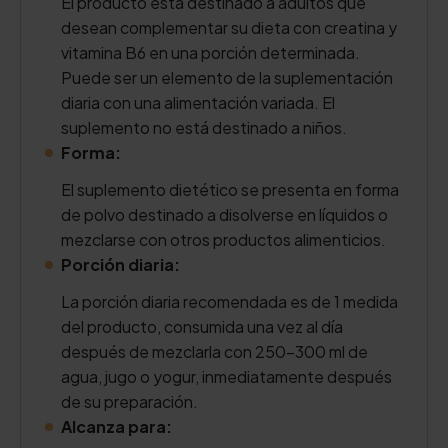
El producto está destinado a adultos que
desean complementar su dieta con creatina y
vitamina B6 en una porción determinada.
Puede ser un elemento de la suplementación
diaria con una alimentación variada. El
suplemento no está destinado a niños.
Forma:
El suplemento dietético se presenta en forma
de polvo destinado a disolverse en líquidos o
mezclarse con otros productos alimenticios.
Porción diaria:
La porción diaria recomendada es de 1 medida
del producto, consumida una vez al día
después de mezclarla con 250–300 ml de
agua, jugo o yogur, inmediatamente después
de su preparación.
Alcanza para: