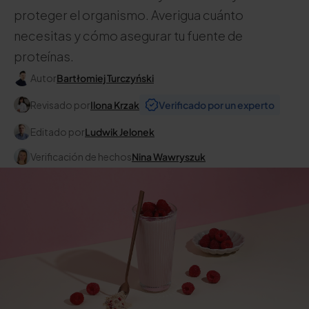
proteger el organismo. Averigua cuánto
necesitas y cómo asegurar tu fuente de
proteínas.
Autor
Bartłomiej Turczyński
Revisado por
Ilona Krzak
Verificado por un experto
Editado por
Ludwik Jelonek
Verificación de hechos
Nina Wawryszuk