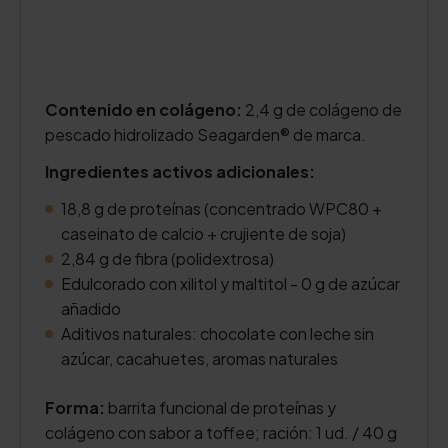
Contenido en colágeno:
2,4 g de colágeno de
pescado hidrolizado Seagarden® de marca.
Ingredientes activos adicionales:
18,8 g de proteínas (concentrado WPC80 +
caseinato de calcio + crujiente de soja)
2,84 g de fibra (polidextrosa)
Edulcorado con xilitol y maltitol - 0 g de azúcar
añadido
Aditivos naturales: chocolate con leche sin
azúcar, cacahuetes, aromas naturales
Forma:
barrita funcional de proteínas y
colágeno con sabor a toffee; ración: 1 ud. / 40 g