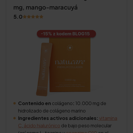
mg, mango-maracuyá
5.0
Contenido en
colágeno
:
10.000 mg de
hidrolizado de colágeno marino
Ingredientes activos adicionales:
vitamina
C
,
ácido hialurónico
de bajo peso molecular
(así como L-teanina y
coenzima Q10
en el