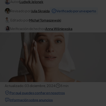
Autor
Ludwik Jelonek
Revisado por
Julia Skrajda
Verificado por un experto
Editado por
Michał Tomaszewski
Verificación de hechos
Anna Wiśniewska
Actualizado:
03 diciembre, 2024
8
min
Por qué puedes confiar en nosotros
Información sobre anuncios