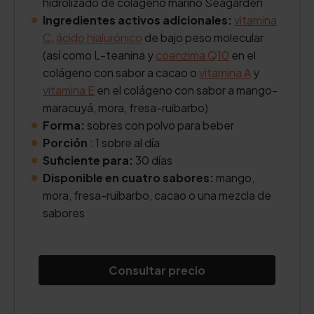
hidrolizado de colágeno marino Seagarden
Ingredientes activos adicionales:
vitamina
C
,
ácido hialurónico
de bajo peso molecular
(así como L-teanina y
coenzima Q10
en el
colágeno con sabor a cacao o
vitamina A
y
vitamina E
en el colágeno con sabor a mango-
maracuyá, mora, fresa-ruibarbo)
Forma:
sobres con polvo para beber
Porción
: 1 sobre al día
Suficiente para:
30 días
Disponible en cuatro sabores:
mango,
mora, fresa-ruibarbo, cacao o una mezcla de
sabores
Consultar precio