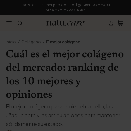
-30%
en tu primer pedido - código
WELCOME30
+
regalo
COMPRA AHORA
Inicio
Colágeno
El mejor colágeno
Cuál es el mejor colágeno
del mercado: ranking de
los 10 mejores y
opiniones
El mejor colágeno para la piel, el cabello, las
uñas, la cara y las articulaciones para mantener
sólidamente su estado.