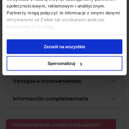
Porción
: 1 sobre al día
społecznościowym, reklamowym i analitycznym.
Suficiente para:
30 días
Partnerzy mogą połączyć te informacje z innymi danymi
otrzymanymi od Ciebie lub uzyskanymi podczas
korzystania z ich usług.
Consultar precio
Zezwól na wszystkie
Descripción del producto
Spersonalizuj
Ventajas e inconvenientes
Información complementaria
MATERIA PRIMA DE LA MARCA SEAGARDEN®,