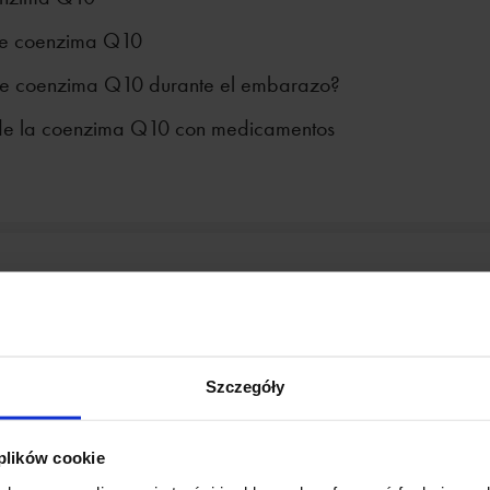
de coenzima Q10
e coenzima Q10 durante el embarazo?
 de la coenzima Q10 con medicamentos
nzima Q10
NATU.CARE COLÁGENO PREMIUM 5000 MG, MANGO-
Szczegóły
MARACUYÁ
Natu.Care Colágeno Premium para la salud de
articulaciones, piel, uñas y cabello. La mejor
 plików cookie
biodisponibilidad. Dosis óptima de 5 000 o 10 000 mg.
Analizado por un laboratorio independiente.