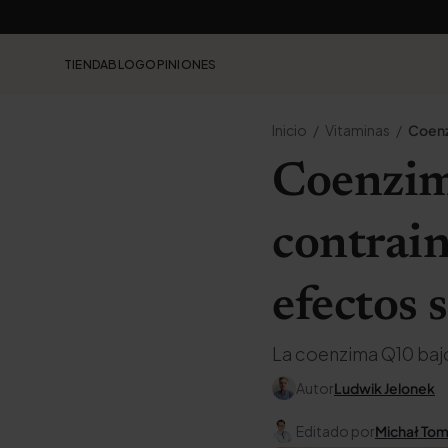
TIENDA
BLOG
OPINIONES
Inicio
Vitaminas
Coen
Coenzim
contrain
efectos 
La coenzima Q10 bajo 
Autor
Ludwik Jelonek
Editado por
Michał To