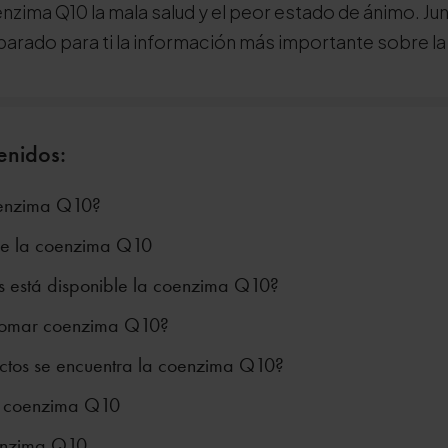
enzima Q10 la mala salud y el peor estado de ánimo. Jun
eparado para ti la información más importante sobre l
enidos:
oenzima Q10?
de la coenzima Q10
s está disponible la coenzima Q10?
tomar coenzima Q10?
ctos se encuentra la coenzima Q10?
e coenzima Q10
enzima Q10