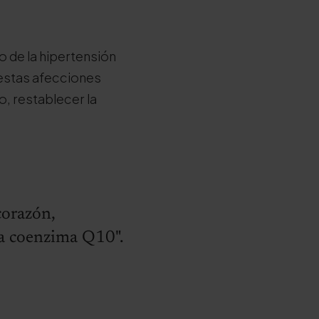
o de la hipertensión
 estas afecciones
o, restablecer la
corazón,
a coenzima Q10".