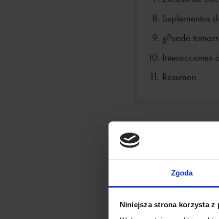
Suplementos 
¿Puede tomars
Interacciones
Resumen
Suplementos de coe
Zgoda
Niniejsza strona korzysta z