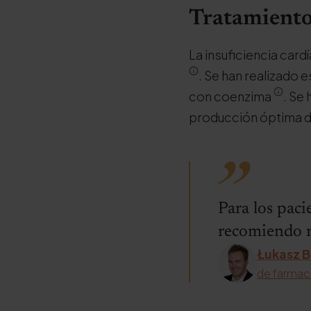
Tratamiento 
La insuficiencia car
. Se han realizado 
con coenzima
. Se
producción óptima de
Para los paci
recomiendo n
Łukasz B
de farmac