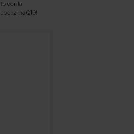
to con la
a coenzima Q10!