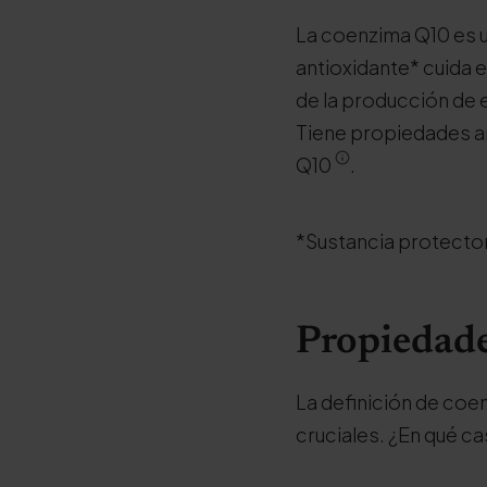
La coenzima Q10 es u
antioxidante* cuida e
de la producción de 
Tiene propiedades a
Q10
.
*Sustancia protector
Propiedade
La definición de coe
cruciales. ¿En qué c