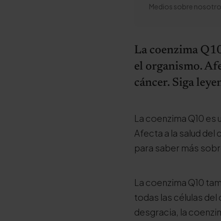
Medios sobre nosotro
La coenzima Q10 
el organismo. Afe
cáncer. Siga leye
La coenzima Q10 es u
Afecta a la salud del 
para saber más sobre
La coenzima Q10 tam
todas las células del
desgracia, la coenzi