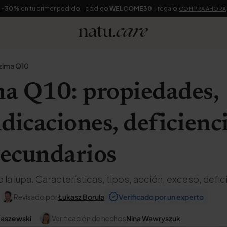
-30%
en tu primer pedido - código
WELCOME30
+ regalo
COMPRA AHORA
zima Q10
a Q10: propiedades,
dicaciones, deficienci
secundarios
la lupa. Características, tipos, acción, exceso, defic
Revisado por
Łukasz Borula
Verificado por un experto
maszewski
Verificación de hechos
Nina Wawryszuk