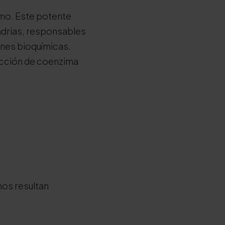
smo. Este potente
ndrias, responsables
ones bioquímicas.
ucción de coenzima
nos resultan