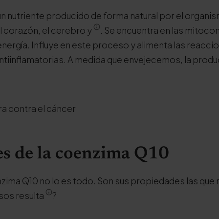
n nutriente producido de forma natural por el organi
l corazón, el cerebro y
. Se encuentra en las mitoco
energía. Influye en este proceso y alimenta las reacci
ntiinflamatorias. A medida que envejecemos, la prod
a contra el cáncer
s de la coenzima Q10
nzima Q10 no lo es todo. Son sus propiedades las que 
asos resulta
?