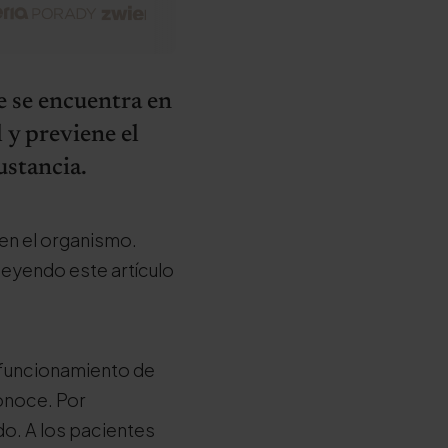
e se encuentra en
l y previene el
ustancia.
 en el organismo.
a leyendo este artículo
 funcionamiento de
conoce. Por
do. A los pacientes