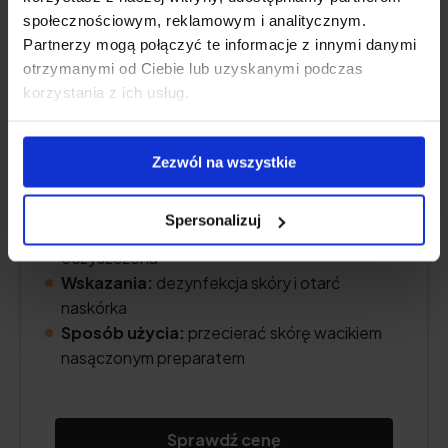
społecznościowym, reklamowym i analitycznym.
Partnerzy mogą połączyć te informacje z innymi danymi
otrzymanymi od Ciebie lub uzyskanymi podczas
korzystania z ich usług.
Forma:
spirytusowy roztwór jodu do
Zezwól na wszystkie
stosowania zewnętrznego
Zawartość jodu:
3 g jodu na 100 g roztworu
Spersonalizuj
Skład:
jod, jodek potasu, etanol (96%), woda
oczyszczona
Wskazania:
dezynfekcja skóry i otarć
naskórka
Sposób użycia:
przecierać skórę wacikiem
nasączonym preparatem
Sprawdź cenę