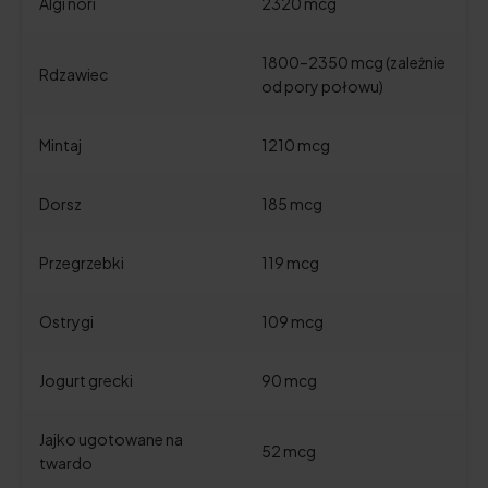
Algi nori
2320 mcg
1800–2350 mcg (zależnie
Rdzawiec
od pory połowu)
Mintaj
1210 mcg
Dorsz
185 mcg
Przegrzebki
119 mcg
Ostrygi
109 mcg
Jogurt grecki
90 mcg
Jajko ugotowane na
52 mcg
twardo