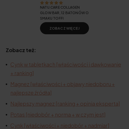
NATU.CARE COLLAGEN
GLOW BAR, 12 BATONÓW O
SMAKU TOFFI
ZOBACZ WIĘCEJ
Zobacz też:
Cynk w tabletkach [właściwości i dawkowanie
+ ranking]
Magnez [właściwości + objawy niedoboru +
najlepsze źródła]
Najlepszy magnez [ranking + opinia eksperta]
Potas [niedobór + norma + w czym jest]
Cynk [właściwości + niedobór + nadmiar]