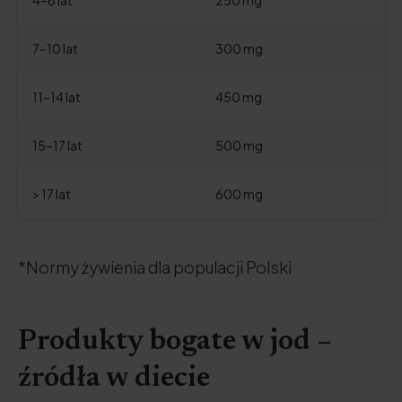
4–6 lat
250 mg
7–10 lat
300 mg
11–14 lat
450 mg
15–17 lat
500 mg
> 17 lat
600 mg
*Normy żywienia dla populacji Polski
Produkty bogate w jod –
źródła w diecie