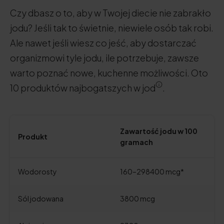
Czy dbasz o to, aby w Twojej diecie nie zabrakło
jodu? Jeśli tak to świetnie, niewiele osób tak robi.
Ale nawet jeśli wiesz co jeść, aby dostarczać
organizmowi tyle jodu, ile potrzebuje, zawsze
warto poznać nowe, kuchenne możliwości. Oto
10 produktów najbogatszych w jod
.
Zawartość jodu w 100
Produkt
gramach
Wodorosty
160–298400 mcg*
Sól jodowana
3800 mcg