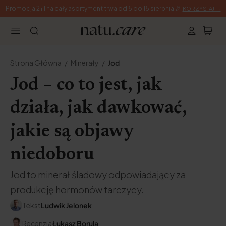
Promocja 2+1 na cały asortyment trwa od 5 do 15 sierpnia 🎉
KORZYSTAJ →
Strona Główna
Minerały
Jod
Jod – co to jest, jak
działa, jak dawkować,
jakie są objawy
niedoboru
Jod to minerał śladowy odpowiadający za
produkcję hormonów tarczycy.
Tekst
Ludwik Jelonek
Recenzja
Łukasz Borula