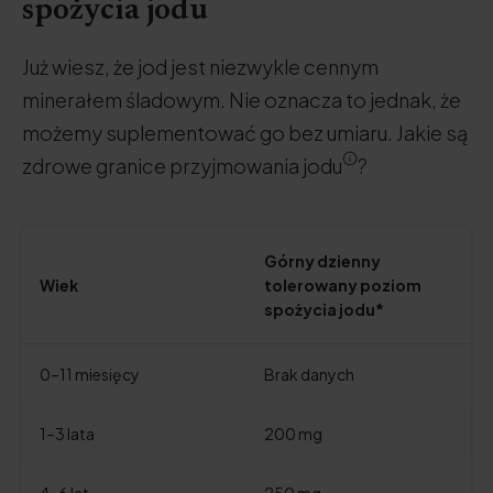
spożycia jodu
Już wiesz, że jod jest niezwykle cennym
minerałem śladowym. Nie oznacza to jednak, że
możemy suplementować go bez umiaru. Jakie są
zdrowe granice przyjmowania jodu
?
Górny dzienny
Wiek
tolerowany poziom
spożycia jodu*
0–11 miesięcy
Brak danych
1–3 lata
200 mg