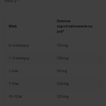
bliscy
.
Dzienne
Wiek
zapotrzebowanie na
jod*
0–6 miesięcy
110 mg
7–11 miesięcy
130 mg
1–6 lat
90 mg
7–9 lat
100 mg
10–12 lat
120 mg