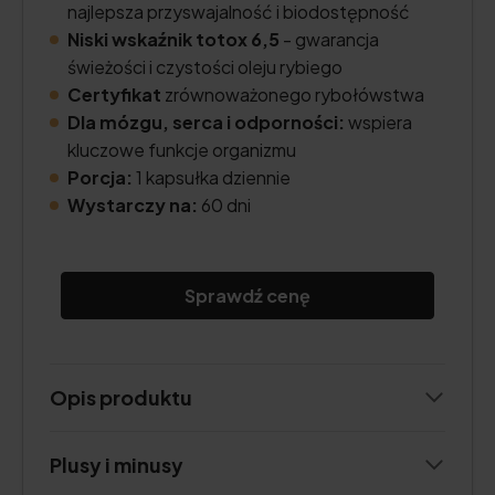
najlepsza przyswajalność i biodostępność
Niski wskaźnik totox 6,5
- gwarancja
świeżości i czystości oleju rybiego
Certyfikat
zrównoważonego rybołówstwa
Dla mózgu, serca i odporności:
wspiera
kluczowe funkcje organizmu
Porcja:
1 kapsułka dziennie
Wystarczy na:
60 dni
Sprawdź cenę
Opis produktu
Plusy i minusy