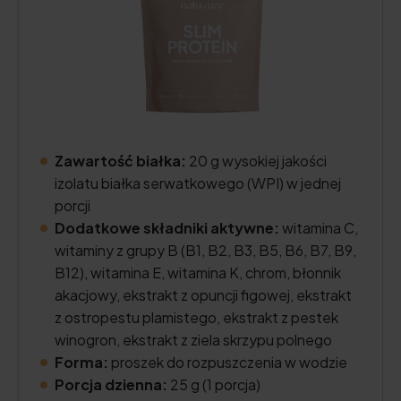
Zawartość białka:
20 g wysokiej jakości
izolatu białka serwatkowego (WPI) w jednej
porcji
Dodatkowe składniki aktywne:
witamina C,
witaminy z grupy B (B1, B2, B3, B5, B6, B7, B9,
B12), witamina E, witamina K, chrom, błonnik
akacjowy, ekstrakt z opuncji figowej, ekstrakt
z ostropestu plamistego, ekstrakt z pestek
winogron, ekstrakt z ziela skrzypu polnego
Forma:
proszek do rozpuszczenia w wodzie
Porcja dzienna:
25 g (1 porcja)