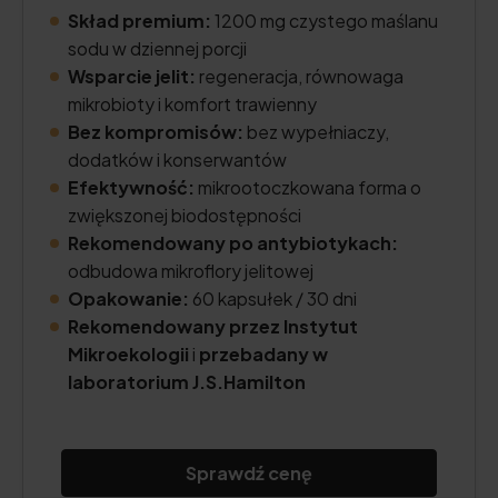
Skład premium:
1200 mg czystego maślanu
sodu w dziennej porcji
Wsparcie jelit:
regeneracja, równowaga
mikrobioty i komfort trawienny
Bez kompromisów:
bez wypełniaczy,
dodatków i konserwantów
Efektywność:
mikrootoczkowana forma o
zwiększonej biodostępności
Rekomendowany po antybiotykach:
odbudowa mikroflory jelitowej
Opakowanie:
60 kapsułek / 30 dni
Re
komendowany przez Instytut
Mikroekologii
i
przebadany w
laboratorium J.S.Hamilton
Sprawdź cenę