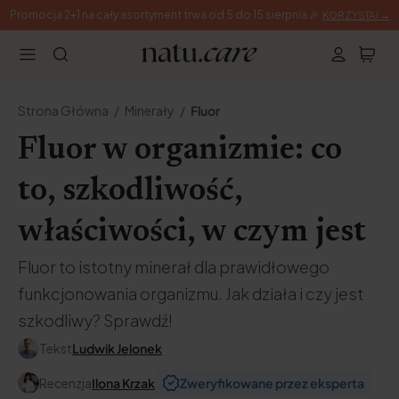
Promocja 2+1 na cały asortyment trwa od 5 do 15 sierpnia 🎉
KORZYSTAJ →
Strona Główna
Minerały
Fluor
Fluor w organizmie: co
to, szkodliwość,
właściwości, w czym jest
Fluor to istotny minerał dla prawidłowego
funkcjonowania organizmu. Jak działa i czy jest
szkodliwy? Sprawdź!
Tekst
Ludwik Jelonek
Recenzja
Ilona Krzak
Zweryfikowane przez eksperta