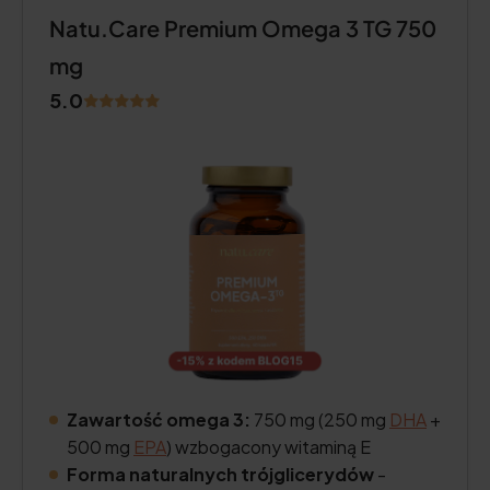
Natu.Care Premium Omega 3 TG 750
mg
5.0
Zawartość omega 3:
750 mg (250 mg
DHA
+
500 mg
EPA
) wzbogacony witaminą E
Forma naturalnych trójglicerydów
-