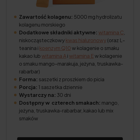
Zawartość kolagenu:
5000 mg hydrolizatu
kolagenu morskiego
Dodatkowe składniki aktywne:
witamina C
,
niskocząsteczkowy
kwas hialuronowy
(oraz L-
teanina i
koenzym Q10
w kolagenie o smaku
kakao lub
witamina A
i
witamina E
w kolagenie
o smaku mango–marakuja, jeżyna, truskawka-
rabarbar)
Forma:
saszetki z proszkiem do picia
Porcja:
1 saszetka dziennie
Wystarczy na:
30 dni
Dostępny w czterech smakach:
mango,
jeżyna, truskawka-rabarbar, kakao lub mix
smaków