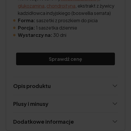
glukozamina
,
chondroityna
, ekstrakt z żywicy
kadzidłowca indyjskiego (boswellia serrata)
Forma:
saszetki z proszkiem do picia
Porcja:
1 saszetka dziennie
Wystarczy na:
30 dni
Sprawdź cenę
Opis produktu
Plusy i minusy
Dodatkowe informacje