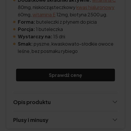
80mg, niskocząsteczkowy
kwas hialuronowy
60mg,
witamina E
12mg, biotyna 2500 µg.
Forma:
buteleczki z płynem do picia
Porcja:
1 buteleczka
Wystarczy na:
15 dni
Smak:
pyszne, kwaskowato-słodkie owoce
leśne, bez posmaku rybiego
Sprawdź cenę
Opis produktu
Plusy i minusy