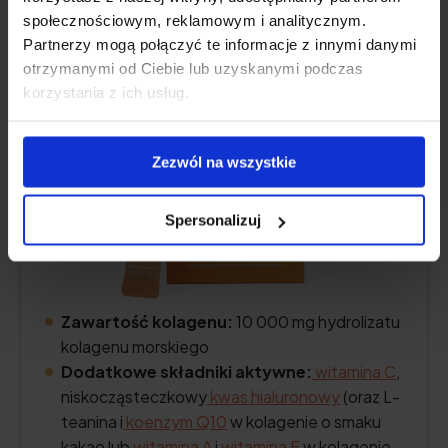
społecznościowym, reklamowym i analitycznym.
5.0
Partnerzy mogą połączyć te informacje z innymi danymi
otrzymanymi od Ciebie lub uzyskanymi podczas
korzystania z ich usług.
Zezwól na wszystkie
Spersonalizuj
Zawartość kolagenu:
10 000 mg hydrolizatu
kolagenu morskiego
Dodatkowe składniki aktywne:
witamina C
,
niskocząsteczkowy
kwas hialuronowy
(oraz L-
teanina i
koenzym Q10
w kolagenie o smaku
kakao lub
witamina A
i
witamina E
w kolagenie