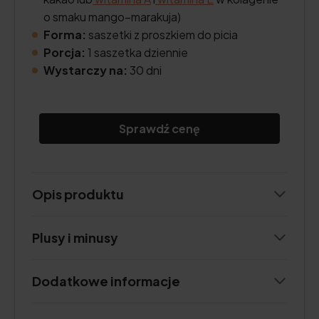
o smaku mango–marakuja)
Forma:
saszetki z proszkiem do picia
Porcja:
1 saszetka dziennie
Wystarczy na:
30 dni
Sprawdź cenę
Opis produktu
Plusy i minusy
Dodatkowe informacje