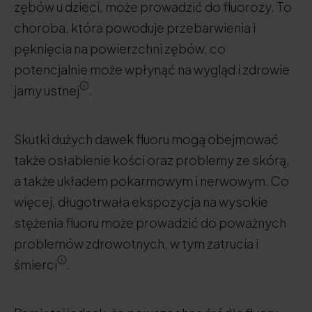
zębów u dzieci, może prowadzić do fluorozy. To
choroba, która powoduje przebarwienia i
pęknięcia na powierzchni zębów, co
potencjalnie może wpłynąć na wygląd i zdrowie
jamy ustnej
.
Skutki dużych dawek fluoru mogą obejmować
także osłabienie kości oraz problemy ze skórą,
a także układem pokarmowym i nerwowym. Co
więcej, długotrwała ekspozycja na wysokie
stężenia fluoru może prowadzić do poważnych
problemów zdrowotnych, w tym zatrucia i
śmierci
.