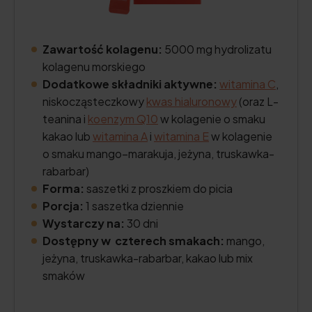
Zawartość kolagenu:
5000 mg hydrolizatu
kolagenu morskiego
Dodatkowe składniki aktywne:
witamina C
,
niskocząsteczkowy
kwas hialuronowy
(oraz L-
teanina i
koenzym Q10
w kolagenie o smaku
kakao lub
witamina A
i
witamina E
w kolagenie
o smaku mango–marakuja, jeżyna, truskawka-
rabarbar)
Forma:
saszetki z proszkiem do picia
Porcja:
1 saszetka dziennie
Wystarczy na:
30 dni
Dostępny w czterech smakach:
mango,
jeżyna, truskawka-rabarbar, kakao lub mix
smaków