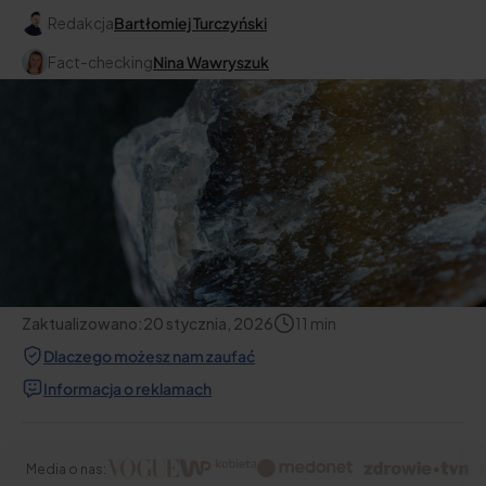
Redakcja
Bartłomiej Turczyński
Fact-checking
Nina Wawryszuk
Zaktualizowano:
20 stycznia, 2026
11
min
Dlaczego możesz nam zaufać
Informacja o reklamach
Media o nas: