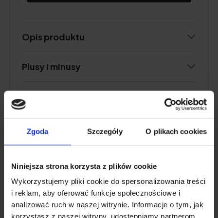
Opis produktu
Plusy i minusy
Dodatkowe informacje
Opinia użytkownika
Zgoda
Szczegóły
O plikach cookies
Niniejsza strona korzysta z plików cookie
NAJLEPSZY OGÓŁEM
Wykorzystujemy pliki cookie do spersonalizowania treści
i reklam, aby oferować funkcje społecznościowe i
Natu.Care Kolagen Premium 10 000
analizować ruch w naszej witrynie. Informacje o tym, jak
mg, mango-marakuja
korzystasz z naszej witryny, udostępniamy partnerom