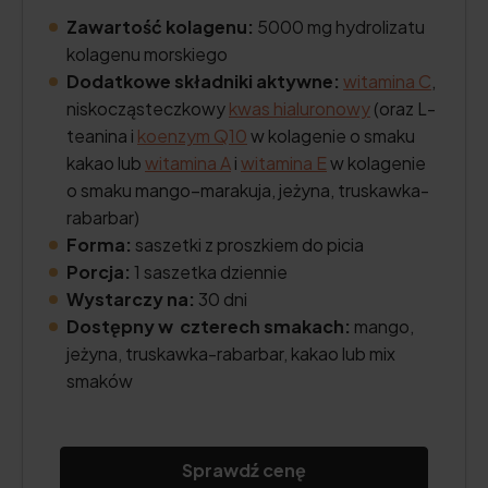
Zawartość kolagenu:
5000 mg hydrolizatu
kolagenu morskiego
Dodatkowe składniki aktywne:
witamina C
,
niskocząsteczkowy
kwas hialuronowy
(oraz L-
teanina i
koenzym Q10
w kolagenie o smaku
kakao lub
witamina A
i
witamina E
w kolagenie
o smaku mango–marakuja, jeżyna, truskawka-
rabarbar)
Forma:
saszetki z proszkiem do picia
Porcja:
1 saszetka dziennie
Wystarczy na:
30 dni
Dostępny w czterech smakach:
mango,
jeżyna, truskawka-rabarbar, kakao lub mix
smaków
Sprawdź cenę