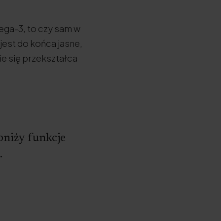
mega-3, to czy sam w
jest do końca jasne,
ie się przekształca
niży funkcje
.