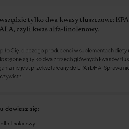
 wszędzie tylko dwa kwasy tłuszczowe: EPA
t ALA, czyli kwas alfa-linolenowy.
apiło Cię, dlaczego producenci w suplementach diety ro
ostępne są tylko dwa z trzech głównych kwasów tłu
ganizmie jest przekształcany do EPA i DHA. Sprawa nie
oczywista.
u dowiesz się:
 alfa-linolenowy.