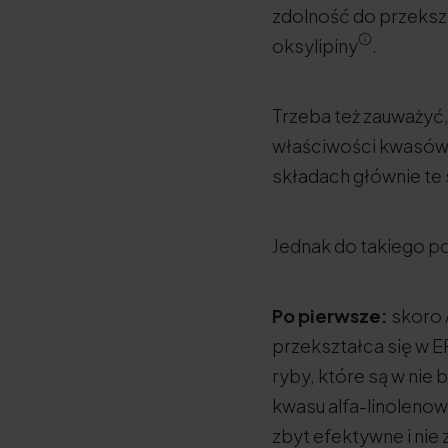
zdolność do przekszt
oksylipiny
.
Trzeba też zauważyć
właściwości kwasów 
składach głównie te 
Jednak do takiego p
Po pierwsze:
skoro 
przekształca się w E
ryby, które są w nie 
kwasu alfa-linolenow
zbyt efektywne i nie