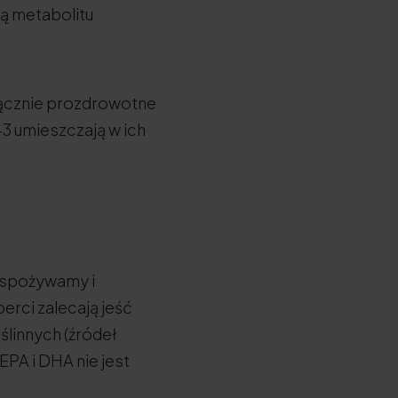
ą metabolitu
łącznie prozdrowotne
3 umieszczają w ich
 spożywamy i
rci zalecają jeść
ślinnych (źródeł
PA i DHA nie jest