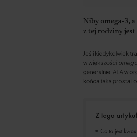
Niby omega-3, a
z tej rodziny jes
Jeśli kiedykolwiek tr
w większości
omeg
d
generalnie: ALA w or
końca taka prosta i 
Z tego artykuł
Co to jest kwas