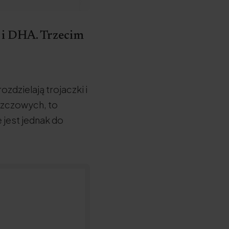
 i DHA. Trzecim
zdzielają trojaczki i
szczowych, to
 jest jednak do