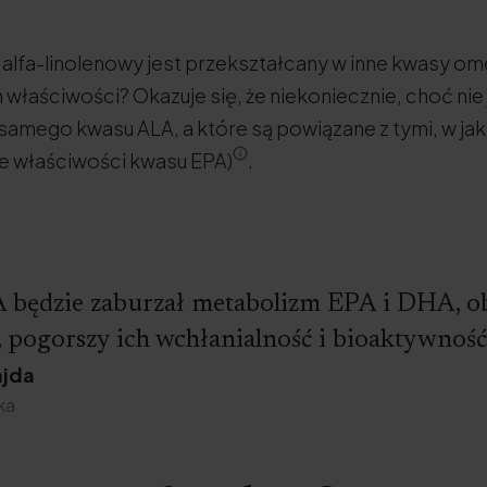
s alfa-linolenowy jest przekształcany w inne kwasy o
 właściwości? Okazuje się, że niekoniecznie, choć nie 
 samego kwasu ALA, a które są powiązane z tymi, w jak
ie właściwości kwasu EPA)
.
 będzie zaburzał metabolizm EPA i DHA, ob
, pogorszy ich wchłanialność i bioaktywność
ajda
ka