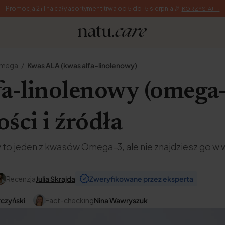
Promocja 2+1 na cały asortyment trwa od 5 do 15 sierpnia 🎉
KORZYSTAJ →
omega
Kwas ALA (kwas alfa-linolenowy)
fa-linolenowy (omega
ści i źródła
 to jeden z kwasów Omega-3, ale nie znajdziesz go w 
Recenzja
Julia Skrajda
Zweryfikowane przez eksperta
rczyński
Fact-checking
Nina Wawryszuk