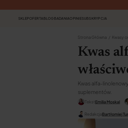
SKLEP
OFERTA
BLOG
BADANIA
OPINIE
SUBSKRYPCJA
Strona Główna
Kwasy 
Kwas al
właściwo
Kwas alfa-linolenowy
suplementów.
Tekst
Emilia Moskal
Redakcja
Bartłomiej Tu