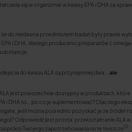
ałcania się w organizmie w kwasy EPA i DHA za spraw
, że do niedawna przedmiotem badań były prawie wy
EPA i DHA, dlatego producenci preparatów z omega-
substancje.
odejścia do kwasu ALA są przynajmniej dwa…
ale
.
ALA jest powszechnie dostępny w produktach, które
PA i DHA to… po co je suplementować? Dlaczego ekspe
bogate, jeśli można pośrednio pozyskać je ze źródeł ro
ego)? Odpowiedź jest prosta: przekształcanie ALA w E
 zaspokoi Twojego zapotrzebowania na te tłuszcze
.