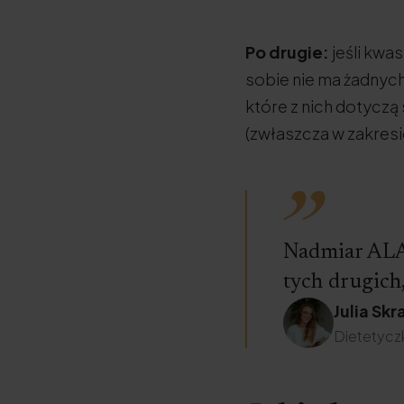
Po drugie:
jeśli kwa
sobie nie ma żadnych
które z nich dotyczą
(zwłaszcza w zakres
Nadmiar ALA
tych drugich
Julia Skr
Dietetycz