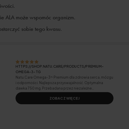
iwości.
ie ALA może wspomóc organizm.
ostarczyć sobie tego kwasu.
HTTPS://SHOP.NATU.CARE/PRODUCTS/PREMIUM-
OMEGA-3-TG
Natu.Care Omega-3ᵀᴳ Premium dla zdrowia serca, mózgu
i odporności. Najlepsza przyswajalność. Optymalna
dawka 750 mg. Przebadana przez niezależne
laboratorium.
ZOBACZ WIĘCEJ