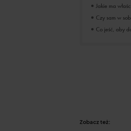
Jakie ma właśc
Czy sam w sob
Co jeść, aby d
Zobacz też: