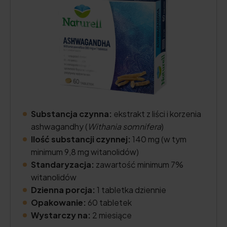
Substancja czynna:
ekstrakt z liści i korzenia
ashwagandhy (
Withania somnifera
)
Ilość substancji czynnej:
140 mg (w tym
minimum 9,8 mg witanolidów)
Standaryzacja:
zawartość minimum 7%
witanolidów
Dzienna porcja:
1 tabletka dziennie
Opakowanie:
60 tabletek
Wystarczy na:
2 miesiące