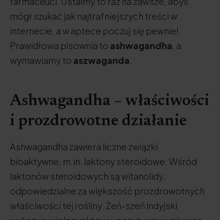
farmaceuci. Ustalmy to raz na zawsze, abyś
mógł szukać jak najtrafniejszych treści w
internecie, a w aptece poczuj się pewnie!
Prawidłowa pisownia to
ashwagandha
, a
wymawiamy to
aszwaganda
.
Ashwagandha – właściwości
i prozdrowotne działanie
Ashwagandha zawiera liczne związki
bioaktywne, m.in. laktony steroidowe. Wśród
laktonów steroidowych są witanolidy,
odpowiedzialne za większość prozdrowotnych
właściwości tej rośliny. Żeń-szeń indyjski