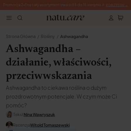
Promocja 2+1 na cały asortyment trwa od 5 do 15 sierpnia 🎉
KORZYSTAJ →
Strona Główna
Rośliny
Ashwagandha
Ashwagandha –
działanie, właściwości,
przeciwwskazania
Ashwagandha to ciekawa roślina o dużym
prozdrowotnym potencjale. W czym może Ci
pomóc?
Tekst
Nina Wawryszuk
Recenzja
Witold Tomaszewski