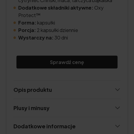
cytryniec Chiński, maca, tarczyca bajkalska
Dodatkowe składniki aktywne:
Oxy
Protect™
Forma:
kapsułki
Porcja:
2 kapsułki dziennie
Wystarczy na:
30 dni
Sprawdź cenę
Opis produktu
Plusy i minusy
Dodatkowe informacje