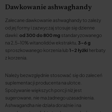
Dawkowanie ashwaghandy
Zalecane dawkowanie ashwaghandy to zależy
od jej formy i zazwyczaj stosuje się dzienne
dawki:
od 300 do 800 mg
standaryzowanego
na 2,5-10% witanolidów ekstraktu,
3–6 g
sproszkowanego korzenia lub
1–2 łyżki
herbaty
z korzenia.
Należy bezwzględnie stosować się do zaleceń
suplementacji producenta na ulotce.
Spożywanie większych porcji niż jest
sugerowane, nie ma żadnego uzasadnienia.
Ashwagandha nie działa doraźnie i na