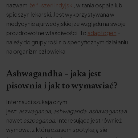
nazwami
żeń-szeń indyjski
, witania ospała lub
śpioszyn lekarski. Jest wykorzystywana w
medycynie ajurwedyjskiej ze względu na swoje
prozdrowotne właściwości. To
adaptogen
–
należy do grupy roślin o specyficznym działaniu
na organizm człowieka.
Ashwagandha – jaka jest
pisownia i jak to wymawiać?
Internauci szukają czym
jest:
aszwaganda
,
ashwaganda
,
ashawaganta
a
nawet
aszpaganda
. Interesująca jest również
wymowa, z którą czasem spotykają się