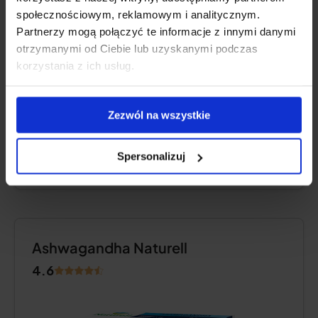
Wystarczy na:
3 miesiące
społecznościowym, reklamowym i analitycznym.
Partnerzy mogą połączyć te informacje z innymi danymi
otrzymanymi od Ciebie lub uzyskanymi podczas
Sprawdź cenę
korzystania z ich usług.
Zezwól na wszystkie
Opis produktu
Spersonalizuj
Plusy i minusy
Ashwagandha Naturell
4.6