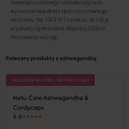
materiału roślinnego została zużyta do
wytworzenia jednej części otrzymanego
ekstraktu. Np. DER 10:1 oznacza, że z 10 g
uzyskano 1 g ekstraktu. Większy DER to
mocniejszy wyciąg.
Polecany produkty z ashwagandhą:
NAJLEPSZE NA STRES, NIEPOKÓJ I LĘKI
Natu.Care Ashwagandha &
Cordyceps
5.0