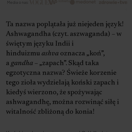
Media o nas:
Ta nazwa poplątała już niejeden język!
Ashwagandha (czyt. aszwaganda) – w
świętym języku Indii i
hinduizmu
ashva
oznacza „koń”,
a
gandha
– „zapach”. Skąd taka
egzotyczna nazwa? Świeże korzenie
tego zioła wydzielają koński zapach i
kiedyś wierzono, że spożywając
ashwagandhę, można rozwinąć siłę i
witalność zbliżoną do konia!