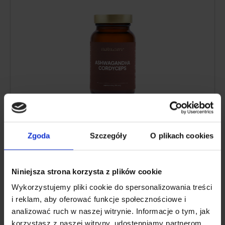
Substancja czynna:
ekstrakt z korzenia
Zgoda
Szczegóły
O plikach cookies
witanii ospałej (ashwagandha) i z owocników
grzyba Cordyceps sinensis
Ilość substancji czynnej:
60 mg
Niniejsza strona korzysta z plików cookie
Standaryzacja:
ashwagandha KSM-66
standaryzowany na 5% witanolidów.
Wykorzystujemy pliki cookie do spersonalizowania treści
i reklam, aby oferować funkcje społecznościowe i
Dzienna porcja:
1 miarka - 500 mg
analizować ruch w naszej witrynie. Informacje o tym, jak
Opakowanie:
120 porcji
korzystasz z naszej witryny, udostępniamy partnerom