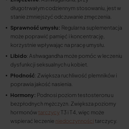
długotrwałym codziennym stosowaniu, jest w
stanie zmniejszyć odczuwanie zmęczenia.
Sprawność umysłu:
Regularna suplementacja
może poprawić pamięć i koncentrację,
korzystnie wpływając na pracę umysłu.
Libido
: Ashwagandha może pomóc w leczeniu
dysfunkcji seksualnych u kobiet.
Płodność
: Zwiększa ruchliwość plemników i
poprawia jakość nasienia.
Hormony:
Podnosi poziom testosteronu u
bezpłodnych mężczyzn. Zwiększa poziomy
hormonów
tarczycy
T3 i T4, więc może
wspierać leczenie
niedoczynności
tarczycy.