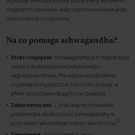
wykazuje wielopunktowy, pozytywny wpływ na
organizm człowieka, więc zainteresowanie jego
spożyciem jest ogromne.
Na co pomaga ashwagandha?
Stres i napięcie
: Ashwagandha jest najbardziej
znana z działania przeciwlękowego i
łagodzenia stresu. Ma wpływ na obniżenie
stężenia kortyzolu (tzw. hormonu stresu), a
efekt ten potwierdzają liczne badania.
Zaburzenia snu
: Coraz więcej dowodów
potwierdza skuteczność ashwagandhy w
poprawie całkowitego czasu i jakości snu
.
Zmęczenie
: Ashwagandha, przy