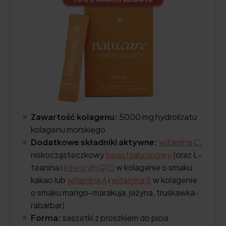
Zawartość kolagenu:
5000 mg hydrolizatu
kolagenu morskiego
Dodatkowe składniki aktywne:
witamina C
,
niskocząsteczkowy
kwas hialuronowy
(oraz L-
teanina i
koenzym Q10
w kolagenie o smaku
kakao lub
witamina A
i
witamina E
w kolagenie
o smaku mango–marakuja, jeżyna, truskawka-
rabarbar)
Forma:
saszetki z proszkiem do picia