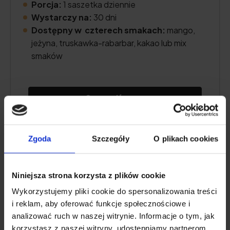
Porcja:
1 saszetka dziennie
Wystarczy na:
30 dni
Dostępny w czterech smakach:
mango,
jeżyna, truskawka-rabarbar, kakao lub mix
smaków
Sprawdź cenę
Zgoda
Szczegóły
O plikach cookies
Opis produktu
Niniejsza strona korzysta z plików cookie
Plusy i minusy
Wykorzystujemy pliki cookie do spersonalizowania treści
i reklam, aby oferować funkcje społecznościowe i
Dodatkowe informacje
analizować ruch w naszej witrynie. Informacje o tym, jak
korzystasz z naszej witryny, udostępniamy partnerom