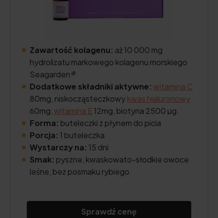
Zawartość kolagenu:
aż 10 000 mg
hydrolizatu markowego kolagenu morskiego
Seagarden
®
Dodatkowe składniki aktywne:
witamina C
80mg, niskocząsteczkowy
kwas hialuronowy
60mg,
witamina E
12mg, biotyna 2500 µg.
Forma:
buteleczki z płynem do picia
Porcja:
1 buteleczka
Wystarczy na:
15 dni
Smak:
pyszne, kwaskowato-słodkie owoce
leśne, bez posmaku rybiego
Sprawdź cenę