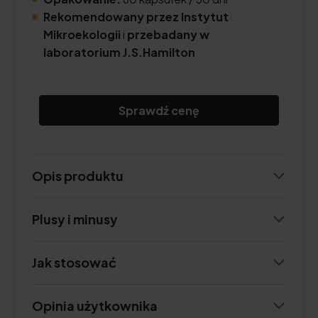
Re
komendowany przez Instytut
Mikroekologii
i
przebadany w
laboratorium J.S.Hamilton
Sprawdź cenę
Opis produktu
Plusy i minusy
Jak stosować
Opinia użytkownika