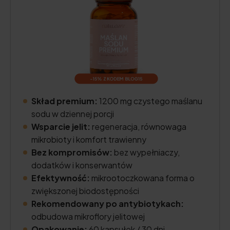
Skład premium:
1200 mg czystego maślanu
sodu w dziennej porcji
Wsparcie jelit:
regeneracja, równowaga
mikrobioty i komfort trawienny
Bez kompromisów:
bez wypełniaczy,
dodatków i konserwantów
Efektywność:
mikrootoczkowana forma o
zwiększonej biodostępności
Rekomendowany po antybiotykach:
odbudowa mikroflory jelitowej
Opakowanie:
60 kapsułek / 30 dni