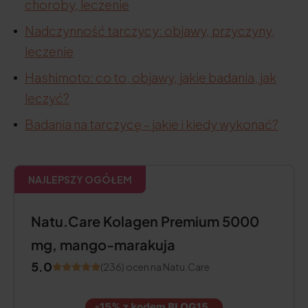
choroby, leczenie
Nadczynność tarczycy: objawy, przyczyny,
leczenie
Hashimoto: co to, objawy, jakie badania, jak
leczyć?
Badania na tarczycę – jakie i kiedy wykonać?
NAJLEPSZY OGÓŁEM
Natu.Care Kolagen Premium 5000
mg, mango-marakuja
5.0
(236) ocen na Natu.Care