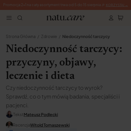
Promocja 2+1 na cały asortyment trwa od 5 do 15 sierpnia 🎉
KORZYSTAJ →
Strona Główna
Zdrowie
Niedoczynność tarczycy
Niedoczynność tarczycy:
przyczyny, objawy,
leczenie i dieta
Czy niedoczynność tarczycy to wyrok?
Sprawdź, co o tym mówią badania, specjaliści i
pacjenci.
Tekst
Mateusz Podlecki
Recenzja
Witold Tomaszewski