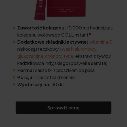
Zawartość kolagenu:
10 000 mg hydrolizatu
kolagenu wołowego COLLinstant®
Dodatkowe składniki aktywne:
witamina C
,
niskocząsteczkowy
kwas hialuronowy
,
glukozamina
,
chondroityna
, ekstrakt z żywicy
kadzidłowca indyjskiego (boswellia serrata)
Forma:
saszetki z proszkiem do picia
Porcja:
1 saszetka dziennie
Wystarczy na:
30 dni
Sprawdź cenę