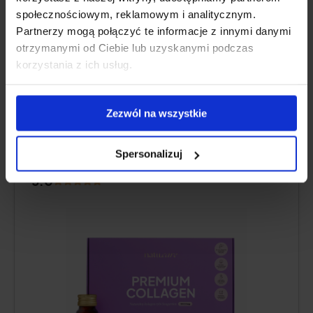
Opinia użytkownika
społecznościowym, reklamowym i analitycznym.
Partnerzy mogą połączyć te informacje z innymi danymi
otrzymanymi od Ciebie lub uzyskanymi podczas
korzystania z ich usług.
MARKOWY SUROWIEC SEAGARDEN®, CZYSTY
SKŁAD
Zezwól na wszystkie
Natu.Care Kolagen Premium Shot
Spersonalizuj
10000 mg
5.0