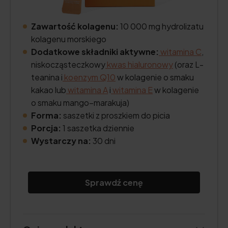
Zawartość kolagenu:
10 000 mg hydrolizatu
kolagenu morskiego
Dodatkowe składniki aktywne:
witamina C
,
niskocząsteczkowy
kwas hialuronowy
(oraz L-
teanina i
koenzym Q10
w kolagenie o smaku
kakao lub
witamina A
i
witamina E
w kolagenie
o smaku mango–marakuja)
Forma:
saszetki z proszkiem do picia
Porcja:
1 saszetka dziennie
Wystarczy na:
30 dni
Sprawdź cenę