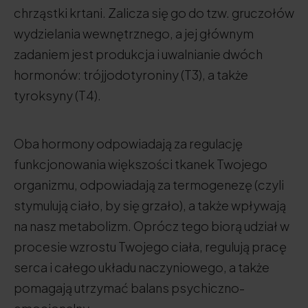
chrząstki krtani. Zalicza się go do tzw. gruczołów
wydzielania wewnętrznego, a jej głównym
zadaniem jest produkcja i uwalnianie dwóch
hormonów: trójjodotyroniny (T3), a także
tyroksyny (T4).
Oba hormony odpowiadają za regulację
funkcjonowania większości tkanek Twojego
organizmu, odpowiadają za termogenezę (czyli
stymulują ciało, by się grzało), a także wpływają
na nasz metabolizm. Oprócz tego biorą udział w
procesie wzrostu Twojego ciała, regulują pracę
serca i całego układu naczyniowego, a także
pomagają utrzymać balans psychiczno-