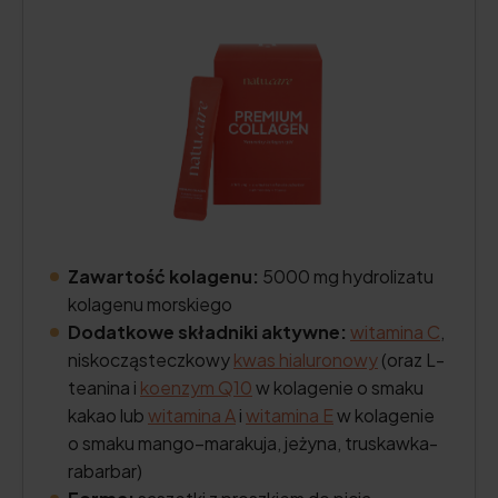
Zawartość kolagenu:
5000 mg hydrolizatu
kolagenu morskiego
Dodatkowe składniki aktywne:
witamina C
,
niskocząsteczkowy
kwas hialuronowy
(oraz L-
teanina i
koenzym Q10
w kolagenie o smaku
kakao lub
witamina A
i
witamina E
w kolagenie
o smaku mango–marakuja, jeżyna, truskawka-
rabarbar)