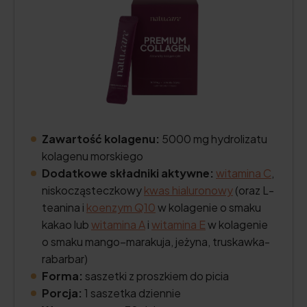
Zawartość kolagenu:
5000 mg hydrolizatu
kolagenu morskiego
Dodatkowe składniki aktywne:
witamina C
,
niskocząsteczkowy
kwas hialuronowy
(oraz L-
teanina i
koenzym Q10
w kolagenie o smaku
kakao lub
witamina A
i
witamina E
w kolagenie
o smaku mango–marakuja, jeżyna, truskawka-
rabarbar)
Forma:
saszetki z proszkiem do picia
Porcja:
1 saszetka dziennie