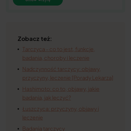
Zobacz też:
Tarczyca – co to jest, funkcje,
badania, choroby i leczenie
Nadczynność tarczycy: objawy,
przyczyny, leczenie [Porady Lekarza]
Hashimoto: co to, objawy, jakie
badania, jak leczyć?
Łuszczyca: przyczyny, objawy i
leczenie
Badania tarczycy