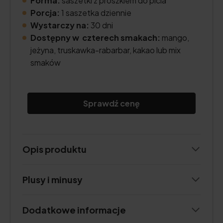
Forma:
saszetki z proszkiem do picia
Porcja:
1 saszetka dziennie
Wystarczy na:
30 dni
Dostępny w czterech smakach:
mango,
jeżyna, truskawka-rabarbar, kakao lub mix
smaków
Sprawdź cenę
Opis produktu
Plusy i minusy
Dodatkowe informacje