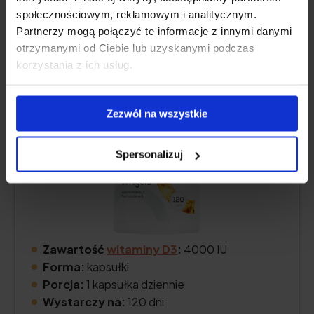
społecznościowym, reklamowym i analitycznym.
OstroVit Witamina D 4000 IU
Partnerzy mogą połączyć te informacje z innymi danymi
4.8
otrzymanymi od Ciebie lub uzyskanymi podczas
korzystania z ich usług.
Zezwól na wszystkie
Spersonalizuj
Zawartość
witaminy D3
:
4000 IU
Forma:
kapsułki
Porcja:
1 kapsułka dziennie
Wystarczy na:
120 dni