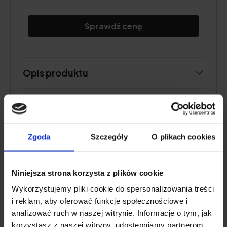
Sprawdź cenę
Opis produktu
Plusy i minusy
Dodatkowe informacje
Zgoda
Szczegóły
O plikach cookies
Opinia eksperta
Niniejsza strona korzysta z plików cookie
Wykorzystujemy pliki cookie do spersonalizowania treści
i reklam, aby oferować funkcje społecznościowe i
BARDZO WYSOKA DAWKA
analizować ruch w naszej witrynie. Informacje o tym, jak
korzystasz z naszej witryny, udostępniamy partnerom