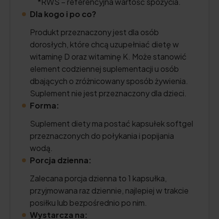
*RWS – referencyjna wartość spożycia.
Dla kogo i po co?
Produkt przeznaczony jest dla osób
dorosłych, które chcą uzupełniać dietę w
witaminę D oraz witaminę K. Może stanowić
element codziennej suplementacji u osób
dbających o zróżnicowany sposób żywienia.
Suplement nie jest przeznaczony dla dzieci.
Forma:
Suplement diety ma postać kapsułek softgel
przeznaczonych do połykania i popijania
wodą.
Porcja dzienna:
Zalecana porcja dzienna to 1 kapsułka,
przyjmowana raz dziennie, najlepiej w trakcie
posiłku lub bezpośrednio po nim.
Wystarcza na: