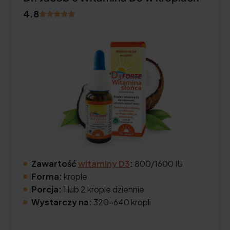
4.8
Zawartość
witaminy D3
:
800/1600 IU
Forma:
krople
Porcja:
1 lub 2 krople dziennie
Wystarczy na:
320–640 kropli