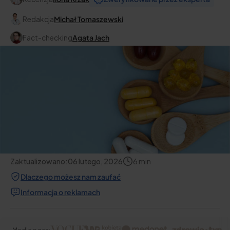
Redakcja
Michał Tomaszewski
Fact-checking
Agata Jach
Zaktualizowano:
06 lutego, 2026
6
min
Dlaczego możesz nam zaufać
Informacja o reklamach