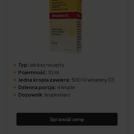
Typ:
lek bez recepty
Pojemność:
10 ml
Jedna kropla zawiera:
500 IU witaminy D3
Dzienna porcja:
4 krople
Dozownik:
kroplomierz
Sprawdź cenę