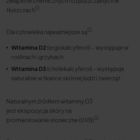
związków chemicznych rozpuszczalnych w
tłuszczach
.
Dla człowieka najważniejsze są
:
Witamina D2
(ergokalcyferol) – występuje w
roślinach i grzybach.
Witamina D3
(cholekalcyferol) – występuje
naturalnie w tkance skórnej ludzi i zwierząt.
Naturalnym źródłem witaminy D3
jest ekspozycja skóry na
promieniowanie słoneczne (UVB)
.