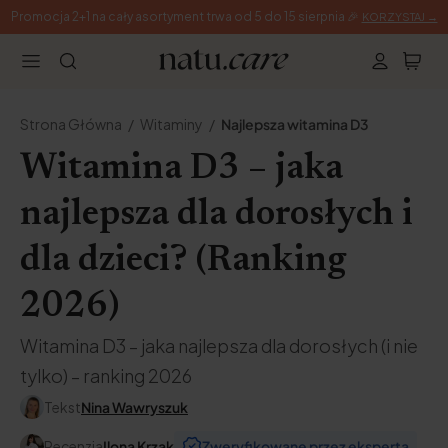
Promocja 2+1 na cały asortyment trwa od 5 do 15 sierpnia 🎉
KORZYSTAJ →
Strona Główna
Witaminy
Najlepsza witamina D3
Witamina D3 – jaka
najlepsza dla dorosłych i
dla dzieci? (Ranking
2026)
Witamina D3 – jaka najlepsza dla dorosłych (i nie
tylko) – ranking 2026
Tekst
Nina Wawryszuk
Recenzja
Ilona Krzak
Zweryfikowane przez eksperta