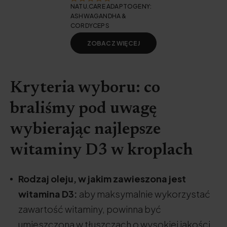
NATU.CARE ADAPTOGENY:
ASHWAGANDHA &
CORDYCEPS
ZOBACZ WIĘCEJ
Kryteria wyboru: co
braliśmy pod uwagę
wybierając najlepsze
witaminy D3 w kroplach
Rodzaj oleju, w jakim zawieszona jest
witamina D3:
aby maksymalnie wykorzystać
zawartość witaminy, powinna być
umieszczona w tłuszczach o wysokiej jakości,