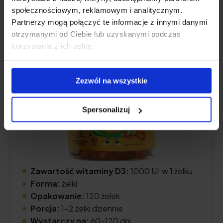
dla dzieci i dorosłych
społecznościowym, reklamowym i analitycznym.
Partnerzy mogą połączyć te informacje z innymi danymi
4.8
otrzymanymi od Ciebie lub uzyskanymi podczas
korzystania z ich usług.
Zezwól na wszystkie
Spersonalizuj
Zawartość witaminy D3:
1000 UI w 1 żelku
Forma:
żelki
Opakowanie:
120 żelek
Porcja:
1-2 żelki dziennie
Wystarczy na:
60-120 dni