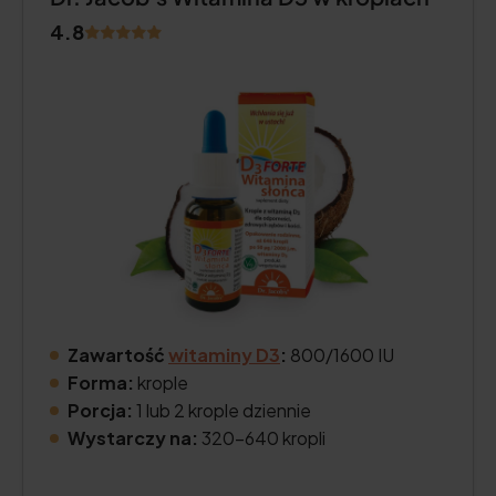
4.8
Zawartość
witaminy D3
:
800/1600 IU
Forma:
krople
Porcja:
1 lub 2 krople dziennie
Wystarczy na:
320–640 kropli