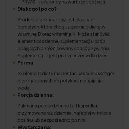
*RWS – referencyjna wartość spożycia.
Dla kogo i po co?
Produkt przeznaczony jest dla osób
dorosłych, które chcą uzupełniać dietę w
witaminę D oraz witaminę K. Może stanowić
element codziennej suplementacji u osób
dbających o zróżnicowany sposób żywienia.
Suplement nie jest przeznaczony dla dzieci.
Forma:
Suplement diety ma postać kapsułek softgel
przeznaczonych do połykania i popijania
wodą.
Porcja dzienna:
Zalecana porcja dzienna to 1 kapsułka,
przyjmowana raz dziennie, najlepiej w trakcie
posiłku lub bezpośrednio po nim.
Wystarcza na: