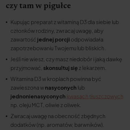
czy tam w pigułce
Kupując preparat z witaminą D3 dla siebie lub
członków rodziny, zwracaj uwagę, aby
zawartość
jednej porcji
odpowiadała
zapotrzebowaniu Twojemu lub bliskich .
Jeśli nie wiesz, czy masz niedobór i jaką dawkę
przyjmować,
skonsultuj się
z lekarzem.
Witamina D3 w kroplach powinna być
zawieszona w
nasyconych
lub
jednonienasyconych
kwasach tłuszczowych
np. oleju MCT, oliwie z oliwek.
Zwracaj uwagę na obecność zbędnych
dodatków (np. aromatów, barwników).