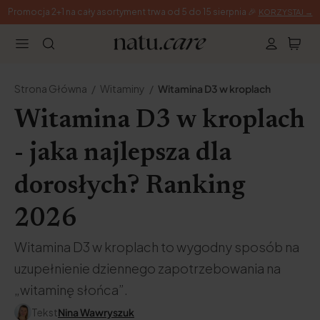
Promocja 2+1 na cały asortyment trwa od 5 do 15 sierpnia 🎉
KORZYSTAJ →
Strona Główna
Witaminy
Witamina D3 w kroplach
Witamina D3 w kroplach
- jaka najlepsza dla
dorosłych? Ranking
2026
Witamina D3 w kroplach to wygodny sposób na
uzupełnienie dziennego zapotrzebowania na
„witaminę słońca”.
Tekst
Nina Wawryszuk