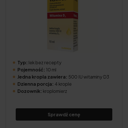
Typ:
lek bez recepty
Pojemność:
10 ml
Jedna kropla zawiera:
500 IU witaminy D3
Dzienna porcja:
4 krople
Dozownik:
kroplomierz
Sprawdź cenę