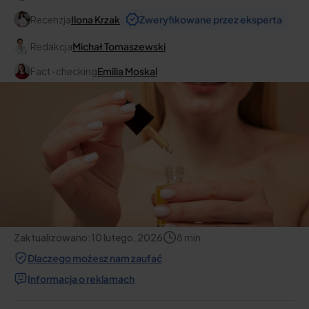
Recenzja
Ilona Krzak
Zweryfikowane przez eksperta
Redakcja
Michał Tomaszewski
Fact-checking
Emilia Moskal
Zaktualizowano:
10 lutego, 2026
8
min
Dlaczego możesz nam zaufać
Informacja o reklamach