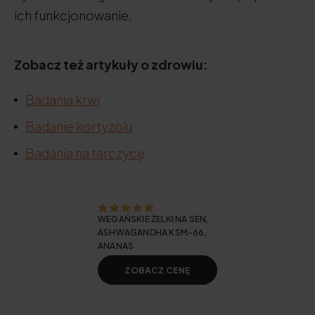
ich funkcjonowanie.
Zobacz też artykuły o zdrowiu:
Badania krwi
Badanie kortyzolu
Badania na tarczycę
WEGAŃSKIE ŻELKI NA SEN,
ASHWAGANDHA KSM-66,
ANANAS
ZOBACZ CENĘ