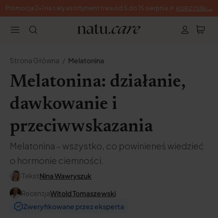
Promocja 2+1 na cały asortyment trwa od 5 do 15 sierpnia 🎉
KORZYSTAJ →
Strona Główna
Melatonina
Melatonina: działanie,
dawkowanie i
przeciwwskazania
Melatonina – wszystko, co powinieneś wiedzieć
o hormonie ciemności.
Tekst
Nina Wawryszuk
Recenzja
Witold Tomaszewski
Zweryfikowane przez eksperta