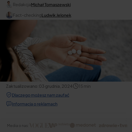
Redakcja
Michał Tomaszewski
Fact-checking
Ludwik Jelonek
Zaktualizowano:
03 grudnia, 2024
15
min
Dlaczego możesz nam zaufać
Informacja o reklamach
Media o nas: