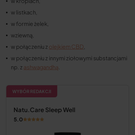
w kroplach,
w listkach,
w formie żelek,
wziewną,
w połączeniu z
olejkiem CBD
,
w połączeniu z innymi ziołowymi substancjami
np. z
ashwagandhą
.
WYBÓR REDAKCJI
Natu.Care Sleep Well
5.0