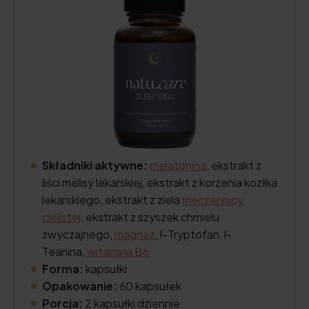
Składniki aktywne:
melatonina
, ekstrakt z
liści melisy lekarskiej, ekstrakt z korzenia kozłka
lekarskiego, ekstrakt z ziela
męczennicy
cielistej
, ekstrakt z szyszek chmielu
zwyczajnego,
magnez
, l-Tryptofan, l-
Teanina,
witamina B6
Forma:
kapsułki
Opakowanie:
60 kapsułek
Porcja:
2 kapsułki dziennie