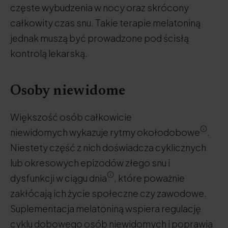
częste wybudzenia w nocy oraz skrócony
całkowity czas snu. Takie terapie melatoniną
jednak muszą być prowadzone pod ścisłą
kontrolą lekarską.
Osoby niewidome
Większość osób całkowicie
niewidomych wykazuje rytmy okołodobowe
.
Niestety część z nich doświadcza cyklicznych
lub okresowych epizodów złego snu i
dysfunkcji w ciągu dnia
, które poważnie
zakłócają ich życie społeczne czy zawodowe.
Suplementacja melatoniną wspiera regulację
cyklu dobowego osób niewidomych i poprawia