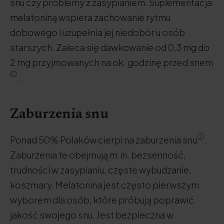
snu czy problemy z zasypianiem. Suplementacja
melatoniną wspiera zachowanie rytmu
dobowego i uzupełnia jej niedobór u osób
starszych. Zaleca się dawkowanie od 0,3 mg do
2 mg przyjmowanych na ok. godzinę przed snem
.
Zaburzenia snu
Ponad 50% Polaków cierpi na zaburzenia snu
.
Zaburzenia te obejmują m.in. bezsenność,
trudności w zasypianiu, częste wybudzanie,
koszmary. Melatonina jest często pierwszym
wyborem dla osób, które próbują poprawić
jakość swojego snu. Jest bezpieczna w