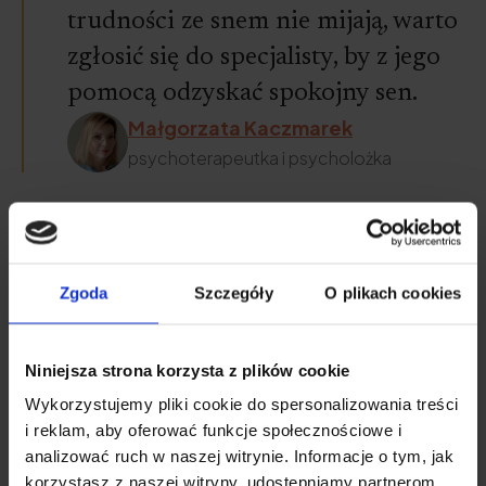
trudności ze snem nie mijają, warto
zgłosić się do specjalisty, by z jego
pomocą odzyskać spokojny sen.
Małgorzata Kaczmarek
psychoterapeutka i psycholożka
Zobacz też:
Najlepsze tabletki na sen bez recepty
Zgoda
Szczegóły
O plikach cookies
Najlepsze tabletki na uspokojenie bez recepty
Niniejsza strona korzysta z plików cookie
Wykorzystujemy pliki cookie do spersonalizowania treści
Praca zmianowa
i reklam, aby oferować funkcje społecznościowe i
analizować ruch w naszej witrynie. Informacje o tym, jak
Osoby pracujące zmianowo narażają się na
korzystasz z naszej witryny, udostępniamy partnerom