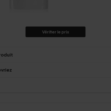
Vérifier le prix
roduit
evriez