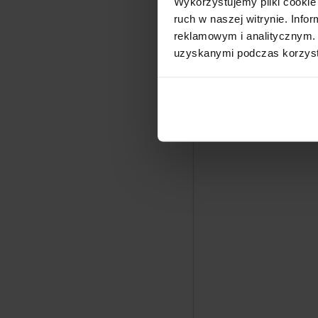
Bougies de s
Wykorzystujemy pliki cookie 
ruch w naszej witrynie. Inf
reklamowym i analitycznym. 
uzyskanymi podczas korzysta
Milkhouse Cand