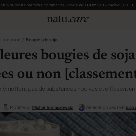
-30%
sur votre première commande - code
WELCOME30
+ cadeau
ACHETE
 la maison
Bougies de soja
leures bougies de soja
es ou non [classemen
n'émettent pas de substances nocives et diffusent u
Modifié par
Michał Tomaszewski
Vérification des faits
Juli