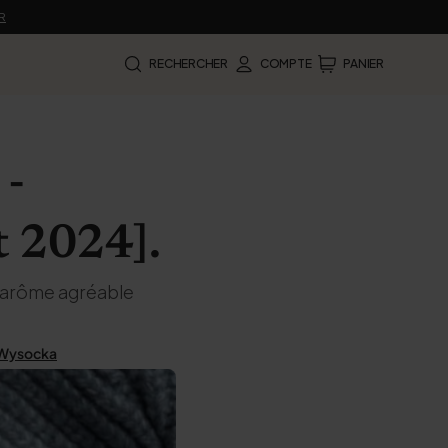
R
RECHERCHER
COMPTE
PANIER
 -
t 2024].
n arôme agréable
a Wysocka