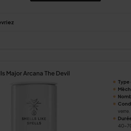
evriez
lls Major Arcana The Devil
Type 
Mèch
Nomb
Cond
verre.
Durée
40-70