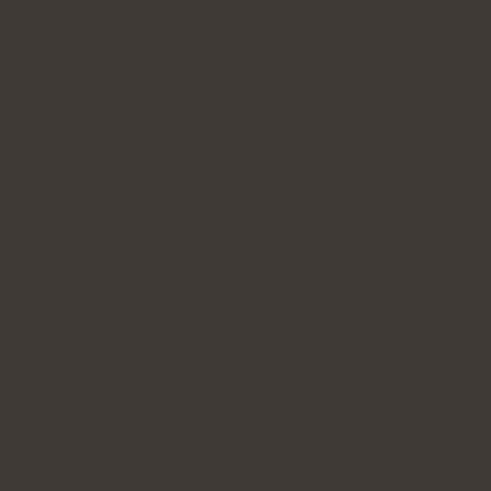
NATU.CARE
HJÆLP
Alle produkter
Kontakt
Anmeldelser
Administrer
Om os
abonnement
FAQ
Privatlivspolitik
Vilkår og betingelser
SOCIALE MEDIER
Instagram
Facebook
TikTok
YouTube
Pinterest
4.9
Na podstawie
6293
opinii
z całego okresu