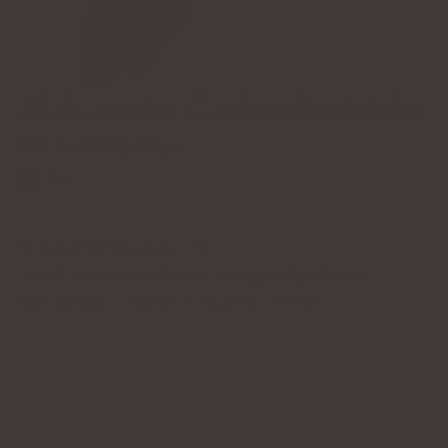
Aleksandra Cudna-Bartnicka
Klinisk ernæringsekspert
Klinisk ernæringsekspert, hvis
hovedinteresseområde er ernæring ved sygdomme
og funktionelle lidelser i fordøjelsessystemet.