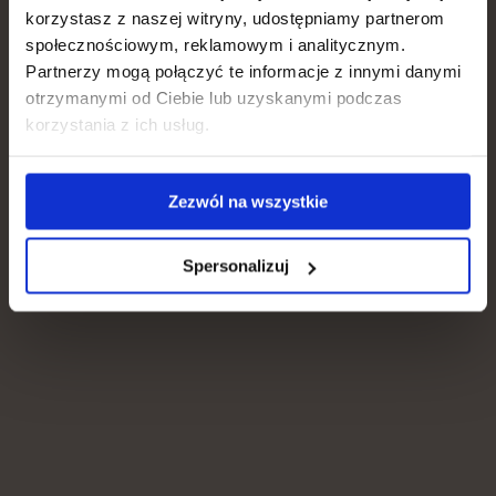
lytte til podcasts, kulinariske rejser og
korzystasz z naszej witryny, udostępniamy partnerom
Hair, skin, nails
at dyrke yoga.
społecznościowym, reklamowym i analitycznym.
Partnerzy mogą połączyć te informacje z innymi danymi
otrzymanymi od Ciebie lub uzyskanymi podczas
Weight loss
korzystania z ich usług.
Gut, metabolism
Zezwól na wszystkie
Immunity
Spersonalizuj
Se andre forfattere