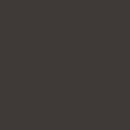
Hos Natu.Care mener vi, at
hemmeligheden bag et langt liv
er fysisk og mental balance. Vi
sidestiller sindets renhed med
kroppens sundhed.
Få 20% rabat på dit første køb
TILMELD
Ved at angive din e‑mailadresse accepterer du at modtage vores nyhedsbrev.
Vilkårene for nyhedsbrevstjenesten er beskrevet i Vilkår og betingelser.
Oplysningsklausulen findes i Privatlivspolitikken.