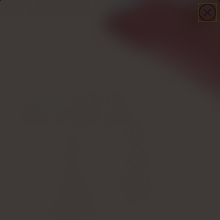
-30%
på din første ordre – kode
WELCOME30
+ gave
KØB NU
Hjem
Om os
Redaktionsteam
Aleksandra Cudna-Bartnicka