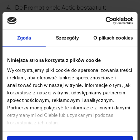
De Promotionele Actie bestaat uit:
Voorverkoop van het product Sleep With
Benefits: slaapgelei. Bij aankoop van het
product in de voorverkoop ontvangt de
Zgoda
Szczegóły
O plikach cookies
klant Collageen 3000 mg in
sinaasappelsmaak cadeau.
Niniejsza strona korzysta z plików cookie
Beide producten worden vanaf
Wykorzystujemy pliki cookie do spersonalizowania treści
29.03.2024 verzonden.
i reklam, aby oferować funkcje społecznościowe i
analizować ruch w naszej witrynie. Informacje o tym, jak
De promotie "PRE-SALE" is niet
korzystasz z naszej witryny, udostępniamy partnerom
cumuleerbaar met andere kortingen en
społecznościowym, reklamowym i analitycznym.
Partnerzy mogą połączyć te informacje z innymi danymi
promoties.
otrzymanymi od Ciebie lub uzyskanymi podczas
Deze voorwaarden zijn geldig vanaf 18 maart
korzystania z ich usług.
2024.