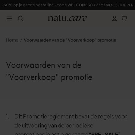
-30%
op je eerste bestelling - code
WELCOME30
+ cadeau
NU SHOPPEN
Home
Voorwaarden van de "Voorverkoop" promotie
Voorwaarden van de
"Voorverkoop" promotie
Dit Promotiereglement bevat de regels voor
de uitvoering van de periodieke
promotionele actie genaamd
"PRE-SALE
"