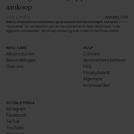
aankoop
AANMELDEN
Door je e‑mailadres te verstrekken, ga je akkoord met het ontvangen van onze
nieuwsbrief. De voorwaarden van de nieuwsbriefdienst staan beschreven in de
Algemene voorwaarden. De privacyverklaring is te vinden in het Privacybeleid.
NATU.CARE
HULP
Alle producten
Contact
Beoordelingen
Abonnement beheren
Over ons
FAQ
Privacybeleid
Algemene
voorwaarden
SOCIALE MEDIA
Instagram
Facebook
TikTok
YouTube
Pinterest