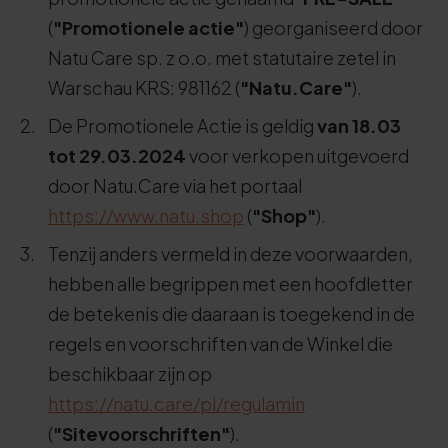
(
"Promotionele actie"
) georganiseerd door
Natu Care sp. z o.o. met statutaire zetel in
Warschau KRS: 981162 (
"Natu.Care"
).
De Promotionele Actie is geldig
van 18.03
tot 29.03.2024
voor verkopen uitgevoerd
door Natu.Care via het portaal
https://www.natu.shop
(
"Shop"
).
Tenzij anders vermeld in deze voorwaarden,
hebben alle begrippen met een hoofdletter
de betekenis die daaraan is toegekend in de
regels en voorschriften van de Winkel die
beschikbaar zijn op
https://natu.care/pl/regulamin
(
"Sitevoorschriften"
).