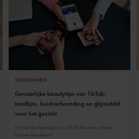
SCHOONHEID
Gevaarlijke beautytips van TikTok:
tandlijm, huidverbranding en glijmiddel
voor het gezicht
Gevaarlijke beautytips van TikTok die velen schade
hebben berokkend.