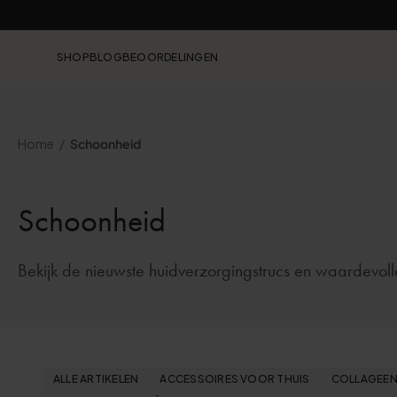
SHOP
BLOG
BEOORDELINGEN
Home
Schoonheid
Schoonheid
Bekijk de nieuwste huidverzorgingstrucs en waardevolle
ALLE ARTIKELEN
ACCESSOIRES VOOR THUIS
COLLAGEE