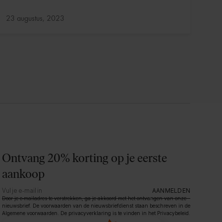
Bijgewerkt:
23 augustus, 2023
Ontvang 20% korting op je eerste
aankoop
AANMELDEN
Door je e‑mailadres te verstrekken, ga je akkoord met het ontvangen van onze
nieuwsbrief. De voorwaarden van de nieuwsbriefdienst staan beschreven in de
Algemene voorwaarden. De privacyverklaring is te vinden in het Privacybeleid.