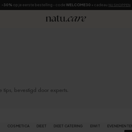
-30%
op je eerste bestelling - code
WELCOME30
+ cadeau
NU SHOPPEN
 tips, bevestigd door experts.
N
COSMETICA
DIEET
DIEET CATERING
EIWIT
EVENEMENTE