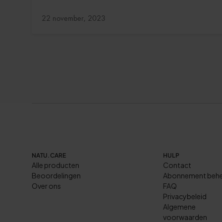
Bijgewerkt:
22 november, 2023
NATU.CARE
HULP
Alle producten
Contact
Beoordelingen
Abonnement behe
Over ons
FAQ
Privacybeleid
Algemene
voorwaarden