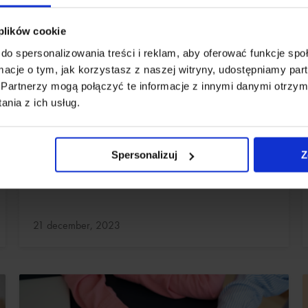
 plików cookie
do spersonalizowania treści i reklam, aby oferować funkcje sp
SCHOONHEID
ormacje o tym, jak korzystasz z naszej witryny, udostępniamy p
Partnerzy mogą połączyć te informacje z innymi danymi otrzym
Teennagelverzorging. Je nagels thuis
nia z ich usług.
verzorgen
Een goede nagelverzorging kan breken voorkomen en
Spersonalizuj
Z
de flexibiliteit verhogen.
Bijgewerkt:
21 december, 2023