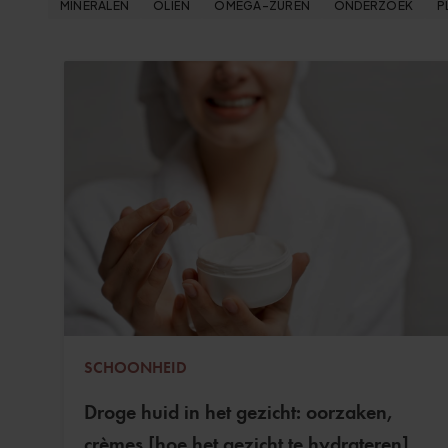
MINERALEN
OLIËN
OMEGA-ZUREN
ONDERZOEK
P
SCHOONHEID
Droge huid in het gezicht: oorzaken,
crèmes [hoe het gezicht te hydrateren].