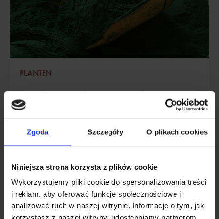
PLANTEN
Spirulina - wat het is, eigenschappen,
effecten, contra-indicaties
Spirulina is een algensoort die antioxiderende
Zgoda
Szczegóły
O plikach cookies
eigenschappen heeft en de gezondheid van het hart
ondersteunt.
Niniejsza strona korzysta z plików cookie
Bijgewerkt:
22 december, 2023
Wykorzystujemy pliki cookie do spersonalizowania treści
i reklam, aby oferować funkcje społecznościowe i
analizować ruch w naszej witrynie. Informacje o tym, jak
korzystasz z naszej witryny, udostępniamy partnerom