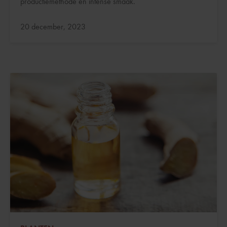
productiemethode en intense smaak.
Bijgewerkt:
20 december, 2023