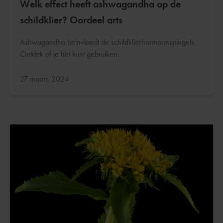
Welk effect heeft ashwagandha op de
schildklier? Oordeel arts
Ashwagandha beïnvloedt de schildklierhormoonspiegels.
Ontdek of je het kunt gebruiken.
Bijgewerkt:
27 maart, 2024