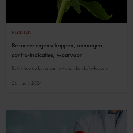
PLANTEN
Rosacea: eigenschappen, meningen,
contra-indicaties, waarvoor
Bekijk hoe de bergstaart je welzijn kan beïnvloeden.
Bijgewerkt:
26 maart, 2024