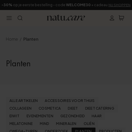
-30%
op je eerste bestelling - code
WELCOME30
+ cadeau
NU SHOPPEN
Home
Planten
Planten
ALLE ARTIKELEN
ACCESSOIRES VOOR THUIS
COLLAGEEN
COSMETICA
DIEET
DIEET CATERING
EIWIT
EVENEMENTEN
GEZONDHEID
HAAR
MELATONINE
MIND
MINERALEN
OLIËN
OMEGA-ZUREN
ONDERZOEK
PLANTEN
PRODUCTEN