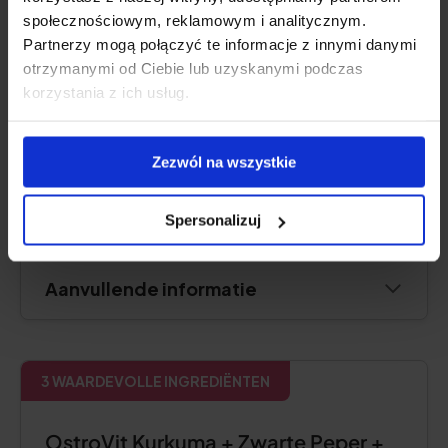
społecznościowym, reklamowym i analitycznym.
Partnerzy mogą połączyć te informacje z innymi danymi
otrzymanymi od Ciebie lub uzyskanymi podczas
Prijs controleren
korzystania z ich usług.
Zezwól na wszystkie
Productbeschrijving
Spersonalizuj
Voor- en nadelen
Aanvullende informatie
3 WAARDEVOLLE INGREDIËNTEN
OstroVit Kurkuma + Zwarte Peper +