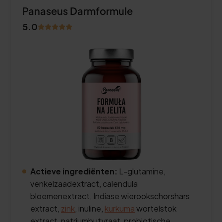
Panaseus Darmformule
5.0
Actieve ingrediënten:
L-glutamine,
venkelzaadextract, calendula
bloemenextract, Indiase wierookschorshars
extract,
zink
, inuline,
kurkuma
wortelstok
extract, natriumbutyraat, probiotische