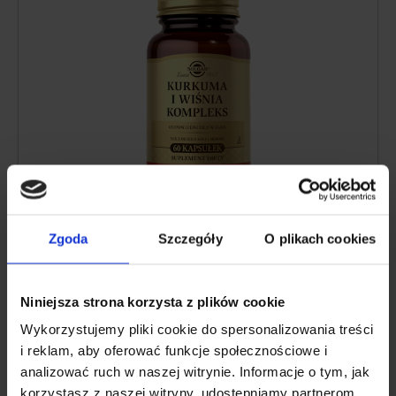
Curcuminegehalte:
360 mg
kurkumawortelextract
Zgoda
Szczegóły
O plikach cookies
Extra actieve ingrediënten:
extract van
wijnkersen, extract van gember wortelstok,
quercetine, onbewerkt cayennepeperpoeder,
Niniejsza strona korzysta z plików cookie
BioPerine® extract van zwarte peper.
Wykorzystujemy pliki cookie do spersonalizowania treści
Vorm:
Capsules
i reklam, aby oferować funkcje społecznościowe i
Portie:
2 capsules per dag
analizować ruch w naszej witrynie. Informacje o tym, jak
Voldoende voor:
30 dagen
korzystasz z naszej witryny, udostępniamy partnerom