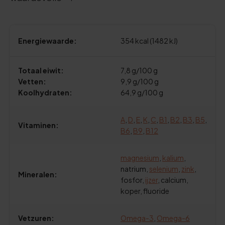
Energiewaarde:
354 kcal (1482 kJ)
Totaal eiwit:
7,8 g/100 g
Vetten:
9,9 g/100 g
Koolhydraten:
64,9 g/100 g
A
,
D
,
E
,
K
,
C
,
B1
,
B2
,
B3
,
B5
,
Vitaminen:
B6
,
B9
,
B12
magnesium
,
kalium
,
natrium,
selenium
,
zink
,
Mineralen:
fosfor,
ijzer
, calcium,
koper, fluoride
Vetzuren:
Omega-3
,
Omega-6