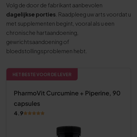
Volg de door de fabrikant aanbevolen
dagelijkse porties
. Raadpleeg uw arts voordat u
met supplementen begint, vooral als u een
chronische hartaandoening,
gewrichtsaandoening of
bloedstollingsproblemen hebt.
HET BESTE VOOR DE LEVER
PharmoVit Curcumine + Piperine, 90
capsules
4.9