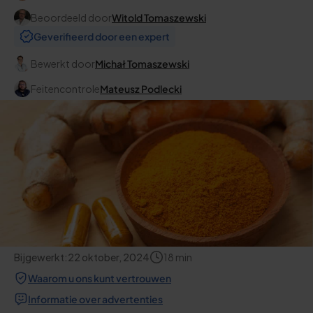
Beoordeeld door
Witold Tomaszewski
Geverifieerd door een expert
Bewerkt door
Michał Tomaszewski
Feitencontrole
Mateusz Podlecki
Bijgewerkt:
22 oktober, 2024
18
min
Waarom u ons kunt vertrouwen
Informatie over advertenties