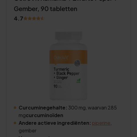
Gember, 90 tabletten
4.7
Curcuminegehalte:
300 mg, waarvan 285
mg
curcuminoïden
Andere actieve ingrediënten:
piperine
,
gember