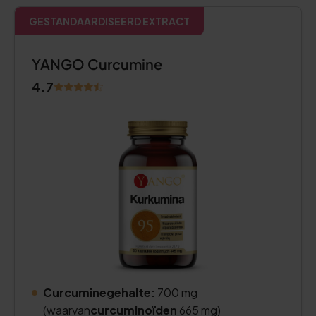
GESTANDAARDISEERD EXTRACT
YANGO Curcumine
4.7
Curcuminegehalte:
700 mg
(waarvan
curcuminoïden
665 mg)