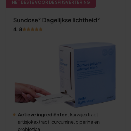
HET BESTE VOOR DE SPIJSVERTERING
Sundose° Dagelijkse lichtheid°
4.8
Actieve ingrediënten:
karwijextract,
artisjokextract, curcumine, piperine en
probiotica