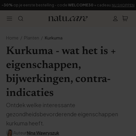
-30%
op je eerste bestelling - code
WELCOME30
+ cadeau
NU SHOPPEN
Home
Planten
Kurkuma
Kurkuma - wat het is +
eigenschappen,
bijwerkingen, contra-
indicaties
Ontdek welke interessante
gezondheidsbevorderende eigenschappen
kurkuma heeft.
Auteur
Nina Wawryszuk