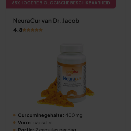
65X HOGERE BIOLOGISCHE BESCHIKBAARHEID
NeuraCur van Dr. Jacob
4.8
Curcuminegehalte:
400 mg
Vorm:
capsules
Portie:
2 capsules per dag