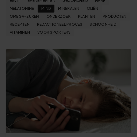
EIWIT
EVENEMENTEN
GEZONDHEID
HAAR
MELATONINE
MIND
MINERALEN
OLIËN
OMEGA-ZUREN
ONDERZOEK
PLANTEN
PRODUCTEN
RECEPTEN
REDACTIONEEL PROCES
SCHOONHEID
VITAMINEN
VOOR SPORTERS