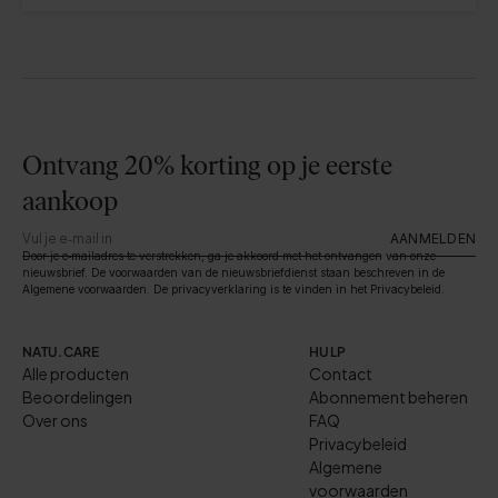
Ontvang 20% korting op je eerste
aankoop
AANMELDEN
Door je e‑mailadres te verstrekken, ga je akkoord met het ontvangen van onze
nieuwsbrief. De voorwaarden van de nieuwsbriefdienst staan beschreven in de
Algemene voorwaarden. De privacyverklaring is te vinden in het Privacybeleid.
NATU.CARE
HULP
Alle producten
Contact
Beoordelingen
Abonnement beheren
Over ons
FAQ
Privacybeleid
Algemene
voorwaarden