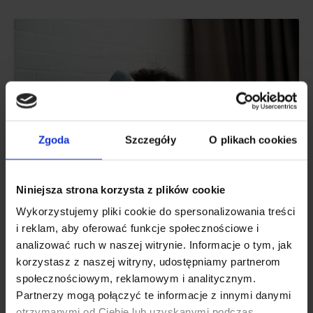
Zgoda
Szczegóły
O plikach cookies
Niniejsza strona korzysta z plików cookie
Wykorzystujemy pliki cookie do spersonalizowania treści
i reklam, aby oferować funkcje społecznościowe i
MIND
analizować ruch w naszej witrynie. Informacje o tym, jak
22+ beste kalmeringspillen zonder recept
korzystasz z naszej witryny, udostępniamy partnerom
społecznościowym, reklamowym i analitycznym.
in 2024
Partnerzy mogą połączyć te informacje z innymi danymi
otrzymanymi od Ciebie lub uzyskanymi podczas