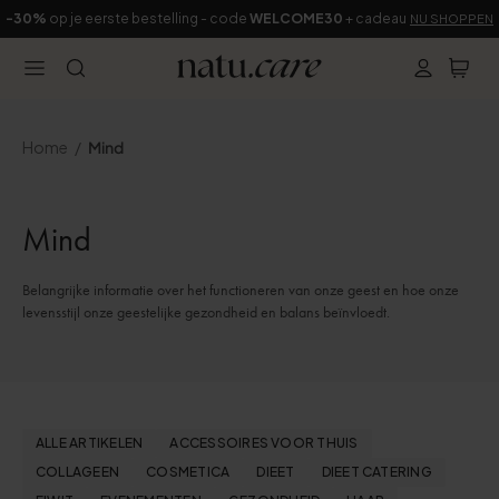
-30%
op je eerste bestelling - code
WELCOME30
+ cadeau
NU SHOPPEN
Home
Mind
Mind
Belangrijke informatie over het functioneren van onze geest en hoe onze
levensstijl onze geestelijke gezondheid en balans beïnvloedt.
ALLE ARTIKELEN
ACCESSOIRES VOOR THUIS
COLLAGEEN
COSMETICA
DIEET
DIEET CATERING