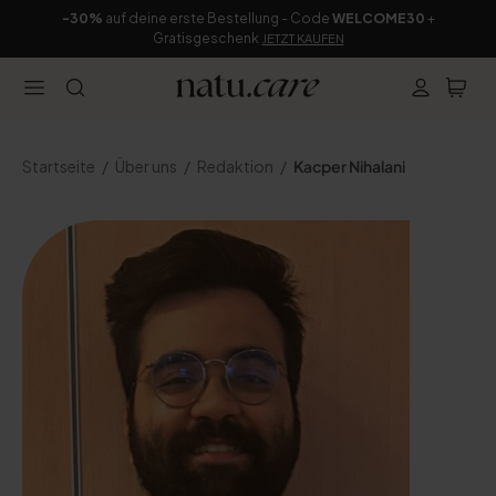
-30%
auf deine erste Bestellung - Code
WELCOME30
+
Gratisgeschenk
JETZT KAUFEN
Startseite
Über uns
Redaktion
Kacper Nihalani