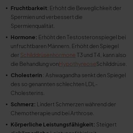
Fruchtbarkeit
: Erhöht die Beweglichkeit der
Spermien und verbessert die
Spermienqualität.
Hormone:
Erhöht den Testosteronspiegel bei
unfruchtbaren Männern. Erhöht den Spiegel
der
Schilddrüsenhormone
T3 und T4, kann also
die Behandlung von
Hypothyreose
Schilddrüse.
Cholesterin
: Ashwagandha senkt den Spiegel
des so genannten schlechten LDL-
Cholesterins.
Schmerz:
Lindert Schmerzen während der
Chemotherapie und bei Arthrose.
Körperliche Leistungsfähigkeit:
Steigert