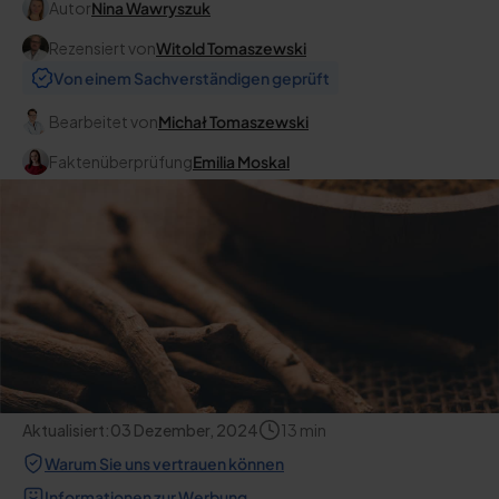
Autor
Nina Wawryszuk
Rezensiert von
Witold Tomaszewski
Von einem Sachverständigen geprüft
Bearbeitet von
Michał Tomaszewski
Faktenüberprüfung
Emilia Moskal
Aktualisiert:
03 Dezember, 2024
13
min
Warum Sie uns vertrauen können
Informationen zur Werbung