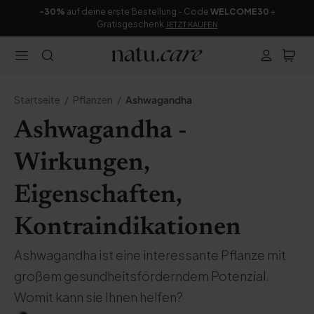
-30%
auf deine erste Bestellung - Code
WELCOME30
+
Gratisgeschenk
JETZT KAUFEN
Startseite
Pflanzen
Ashwagandha
Ashwagandha -
Wirkungen,
Eigenschaften,
Kontraindikationen
Ashwagandha ist eine interessante Pflanze mit
großem gesundheitsförderndem Potenzial.
Womit kann sie Ihnen helfen?