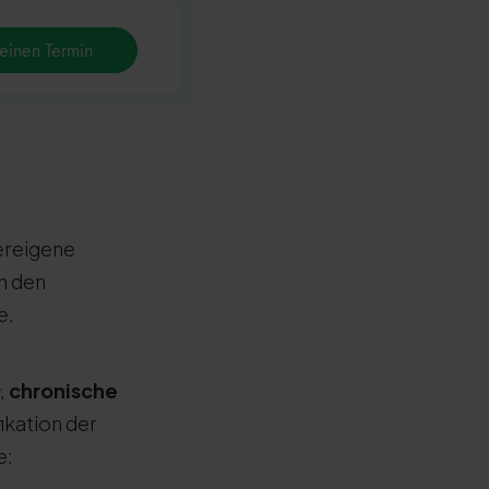
einen Termin
ereigene
n den
e.
,
chronische
ikation der
e: