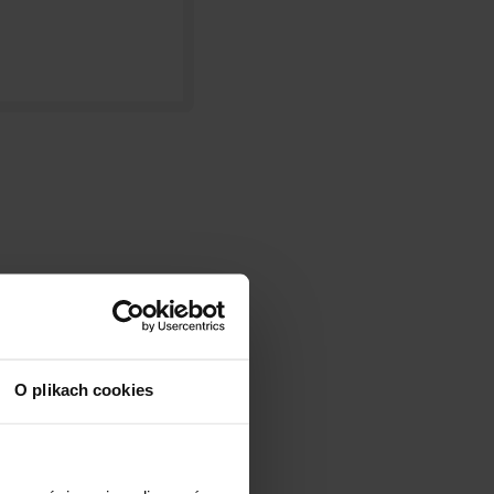
O plikach cookies
unktionen unseres
e sie begleiten