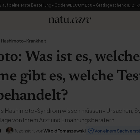
%
auf deine erste Bestellung - Code
WELCOME30
+ Gratisgeschenk
JETZT 
Hashimoto-Krankheit
o: Was ist es, welche
 gibt es, welche Test
behandelt?
 das Hashimoto-Syndrom wissen müssen - Ursachen, 
läge von Ihrem Arzt und Ernährungsberatern
i
Rezensiert von
Witold Tomaszewski
Von einem Sachverstä