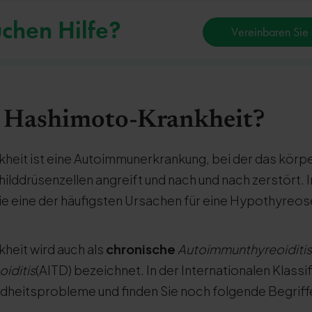
uchen Hilfe?
Vereinbaren Sie 
e Hashimoto-Krankheit?
heit ist eine Autoimmunerkrankung, bei der das körp
lddrüsenzellen angreift und nach und nach zerstört. I
 sie eine der häufigsten Ursachen für eine Hypothyreos
heit wird auch als
chronische
Autoimmunthyreoiditis
oiditis
(AITD) bezeichnet. In der Internationalen Klassif
heitsprobleme und finden Sie noch folgende Begriff