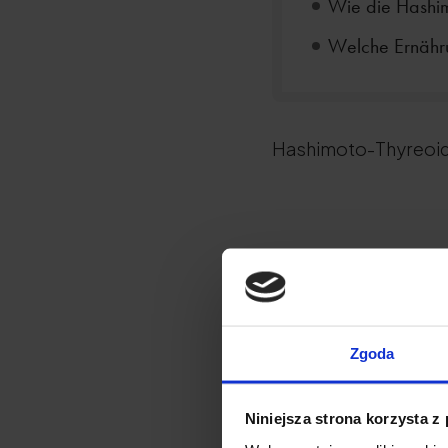
Wie die Hashim
Welche Ernähru
Hashimoto-Thyreoid
Zgoda
Die Schilddrüse - ob
Niniejsza strona korzysta z
Körpers. Erfahren Sie