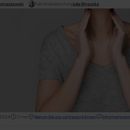
Tomaszewski
Faktenüberprüfung
Julia Wysocka
 2024
31
min
Warum Sie uns vertrauen können
Informationen