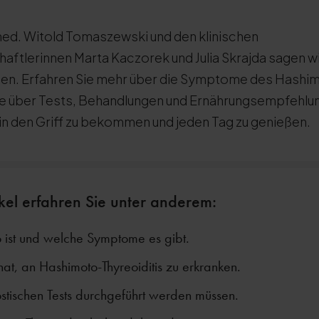
ed. Witold Tomaszewski und den klinischen
ftlerinnen Marta Kaczorek und Julia Skrajda sagen wir
en. Erfahren Sie mehr über die Symptome des Hash
e über Tests, Behandlungen und Ernährungsempfehlun
t in den Griff zu bekommen und jeden Tag zu genießen.
ikel erfahren Sie unter anderem:
ist und welche Symptome es gibt.
hat, an Hashimoto-Thyreoiditis zu erkranken.
tischen Tests durchgeführt werden müssen.