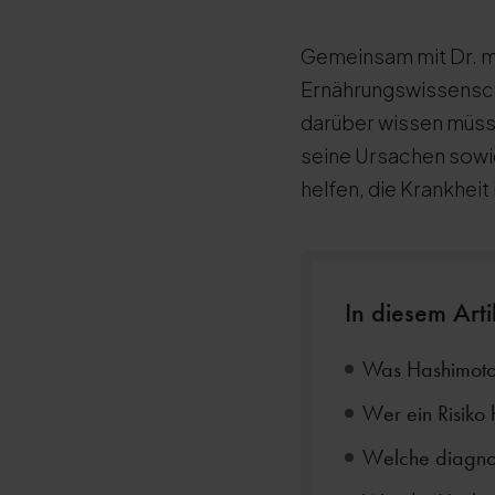
Gemeinsam mit Dr. m
Ernährungswissenscha
darüber wissen müss
seine Ursachen sowi
helfen, die Krankhei
In diesem Art
Was Hashimoto 
Wer ein Risiko 
Welche diagnos