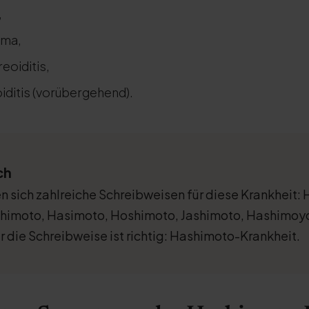
,
uma,
eoiditis,
ditis (vorübergehend).
ch
en sich zahlreiche Schreibweisen für diese Krankheit:
himoto, Hasimoto, Hoshimoto, Jashimoto, Hashimoy
r die Schreibweise ist richtig: Hashimoto-Krankheit.