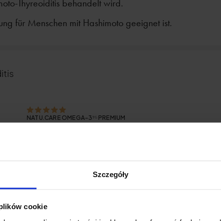
oto-Thyreoiditis behandelt wird.
ng für Menschen mit Hashimoto geeignet ist.
itis
NATU.CARE OMEGA-3ᵀᴳ PREMIUM
Natu.Care Omega-3ᵀᴳ Premium für Herzgesundheit,
Gehirn und Immunsystem. Beste Bioverfügbarkeit.
Optimale Dosis von 750 mg. Von einem unabhängigen
Labor geprüft.
MEHR ERFAHREN
Szczegóły
wohl eine kleine Drüse - beeinflusst die wichtigsten F
 plików cookie
 mehr über die Schilddrüse selbst, die Krankheiten, di