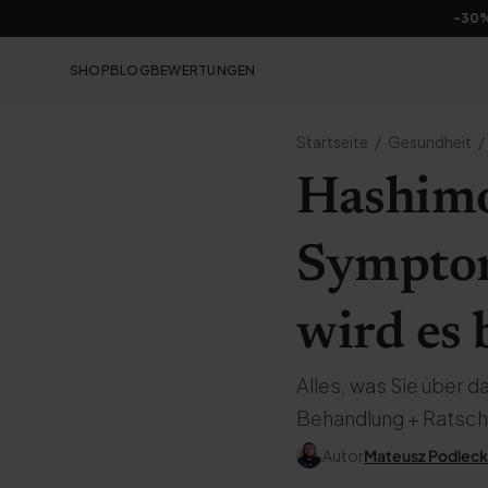
-30
SHOP
BLOG
BEWERTUNGEN
Startseite
Gesundheit
Hashimot
Symptome
wird es 
Alles, was Sie über
Behandlung + Ratsch
Autor
Mateusz Podleck