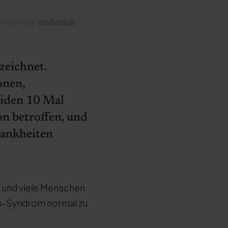
zeichnet.
onen,
eiden 10 Mal
on betroffen, und
rankheiten
t und viele Menschen
to-Syndrom normal zu