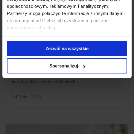
społecznościowym, reklamowym i analitycznym.
Partnerzy mogą połączyć te informacje z innymi danymi
otrzymanymi od Ciebie lub uzyskanymi podczas
korzystania z ich usług.
GESUNDHEIT
Zezwól na wszystkie
Hüftschmerzen: Symptome, Ursachen,
welche Medikamente helfen?
Spersonalizuj
Erfahren Sie, warum die Hüftgelenke schmerzen und wie
man ihre Beschwerden behandelt.
Aktualisiert:
24 März, 2024