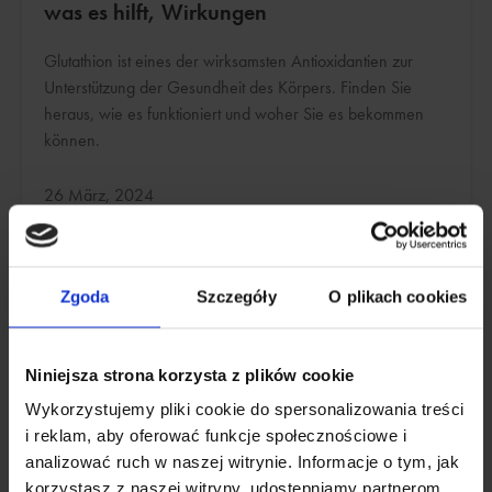
was es hilft, Wirkungen
Glutathion ist eines der wirksamsten Antioxidantien zur
Unterstützung der Gesundheit des Körpers. Finden Sie
heraus, wie es funktioniert und woher Sie es bekommen
können.
Aktualisiert:
26 März, 2024
Zgoda
Szczegóły
O plikach cookies
Niniejsza strona korzysta z plików cookie
Wykorzystujemy pliki cookie do spersonalizowania treści
i reklam, aby oferować funkcje społecznościowe i
analizować ruch w naszej witrynie. Informacje o tym, jak
korzystasz z naszej witryny, udostępniamy partnerom