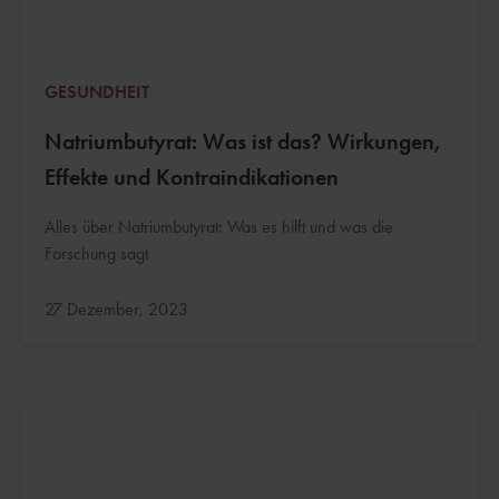
GESUNDHEIT
Natriumbutyrat: Was ist das? Wirkungen,
Effekte und Kontraindikationen
Alles über Natriumbutyrat: Was es hilft und was die
Forschung sagt
Aktualisiert:
27 Dezember, 2023