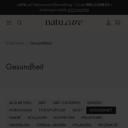
-30%
auf deine erste Bestellung - Code
WELCOME30
+
Gratisgeschenk
JETZT KAUFEN
Startseite
Gesundheit
Gesundheit
ALLE ARTIKEL
DIÄT
DIÄT-CATERING
EIWEISS
FORSCHUNG
FÜR SPORTLER
GEIST
GESUNDHEIT
HAARE
KOLLAGEN
KOSMETIKA
MELATONIN
MINERALIEN
OMEGA-SÄUREN
PFLANZEN
PRODUKTE