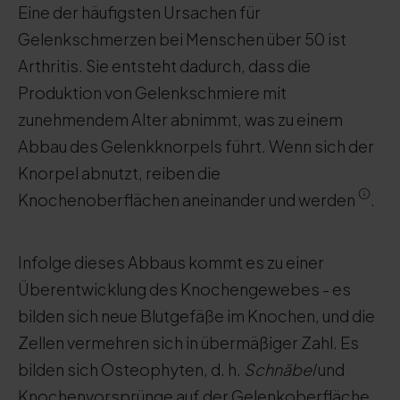
Eine der häufigsten Ursachen für
Gelenkschmerzen bei Menschen über 50 ist
Arthritis. Sie entsteht dadurch, dass die
Produktion von Gelenkschmiere mit
zunehmendem Alter abnimmt, was zu einem
Abbau des Gelenkknorpels führt. Wenn sich der
Knorpel abnutzt, reiben die
Knochenoberflächen aneinander und werden
.
Infolge dieses Abbaus kommt es zu einer
Überentwicklung des Knochengewebes - es
bilden sich neue Blutgefäße im Knochen, und die
Zellen vermehren sich in übermäßiger Zahl. Es
bilden sich Osteophyten, d. h.
Schnäbel
und
Knochenvorsprünge auf der Gelenkoberfläche.