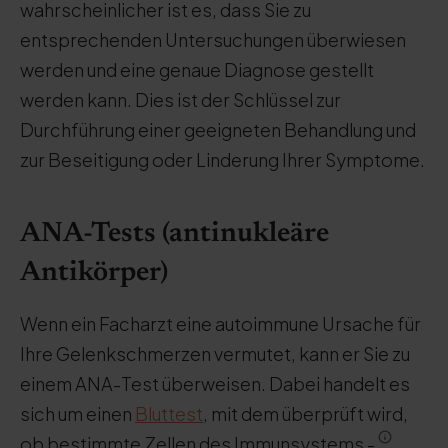
wahrscheinlicher ist es, dass Sie zu
entsprechenden Untersuchungen überwiesen
werden und eine genaue Diagnose gestellt
werden kann. Dies ist der Schlüssel zur
Durchführung einer geeigneten Behandlung und
zur Beseitigung oder Linderung Ihrer Symptome.
ANA-Tests (antinukleäre
Antikörper)
Wenn ein Facharzt eine autoimmune Ursache für
Ihre Gelenkschmerzen vermutet, kann er Sie zu
einem ANA-Test überweisen. Dabei handelt es
sich um einen
Bluttest
, mit dem überprüft wird,
ob bestimmte Zellen des Immunsystems -