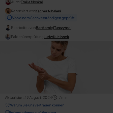
Autor
Emilia Moskal
Rezensiert von
Kacper Nihalani
Von einem Sachverständigen geprüft
Bearbeitet von
Bartłomiej Turczyński
Faktenüberprüfung
Ludwik Jelonek
Aktualisiert:
19 August, 2024
17
min
Warum Sie uns vertrauen können
Informationen zur Werbung