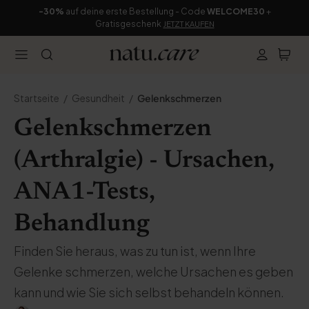
-30%
auf deine erste Bestellung - Code
WELCOME30
+
Gratisgeschenk
JETZT KAUFEN
Startseite
Gesundheit
Gelenkschmerzen
Gelenkschmerzen
(Arthralgie) - Ursachen,
ANA1-Tests,
Behandlung
Finden Sie heraus, was zu tun ist, wenn Ihre
Gelenke schmerzen, welche Ursachen es geben
kann und wie Sie sich selbst behandeln können.