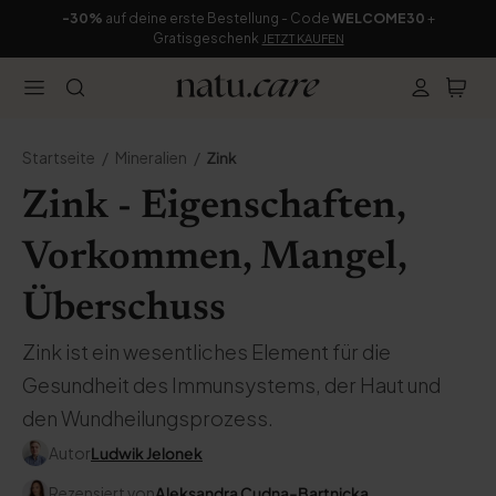
-30%
auf deine erste Bestellung - Code
WELCOME30
+
Gratisgeschenk
JETZT KAUFEN
Startseite
Mineralien
Zink
Zink - Eigenschaften,
Vorkommen, Mangel,
Überschuss
Zink ist ein wesentliches Element für die
Gesundheit des Immunsystems, der Haut und
den Wundheilungsprozess.
Autor
Ludwik Jelonek
Rezensiert von
Aleksandra Cudna-Bartnicka