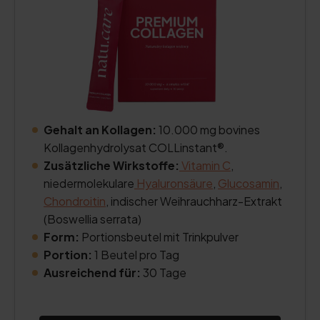
Gehalt an Kollagen:
10.000 mg bovines
Kollagenhydrolysat COLLinstant®.
Zusätzliche Wirkstoffe:
Vitamin C
,
niedermolekulare
Hyaluronsäure
,
Glucosamin
,
Chondroitin
, indischer Weihrauchharz-Extrakt
(Boswellia serrata)
Form:
Portionsbeutel mit Trinkpulver
Portion:
1 Beutel pro Tag
Ausreichend für:
30 Tage