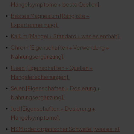
Mangelsymptome + beste Quellen].
Bestes Magnesium [Rangliste +
Expertenmeinung].
Kalium [Mangel + Standard + was es enthält].
Chrom [Eigenschaften + Verwendung +
Nahrungsergänzung].
Eisen [Eigenschaften + Quellen +
Mangelerscheinungen].
Selen [Eigenschaften + Dosierung +
Nahrungsergänzung].
Jod [Eigenschaften + Dosierung +
Mangelsymptome].
MSM oder organischer Schwefel [was es ist