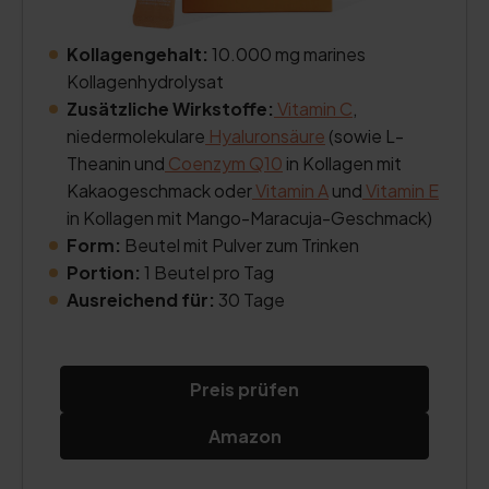
Kollagengehalt:
10.000 mg marines
Kollagenhydrolysat
Zusätzliche Wirkstoffe:
Vitamin C
,
niedermolekulare
Hyaluronsäure
(sowie L-
Theanin und
Coenzym Q10
in Kollagen mit
Kakaogeschmack oder
Vitamin A
und
Vitamin E
in Kollagen mit Mango-Maracuja-Geschmack)
Form:
Beutel mit Pulver zum Trinken
Portion:
1 Beutel pro Tag
Ausreichend für:
30 Tage
Preis prüfen
Amazon