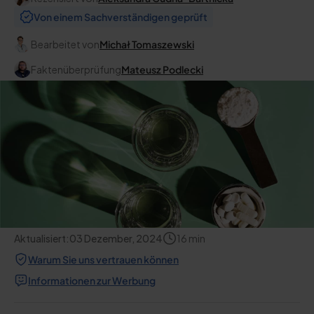
Von einem Sachverständigen geprüft
Bearbeitet von
Michał Tomaszewski
Faktenüberprüfung
Mateusz Podlecki
Aktualisiert:
03 Dezember, 2024
16
min
Warum Sie uns vertrauen können
Informationen zur Werbung