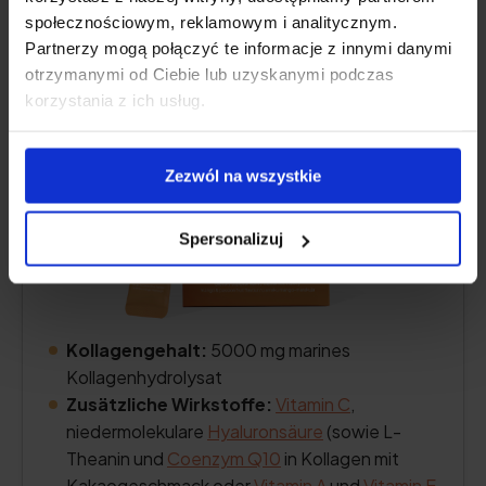
społecznościowym, reklamowym i analitycznym.
5.0
(236) Bewertungen auf Natu.Care
Partnerzy mogą połączyć te informacje z innymi danymi
otrzymanymi od Ciebie lub uzyskanymi podczas
korzystania z ich usług.
Zezwól na wszystkie
Spersonalizuj
Kollagengehalt:
5000 mg marines
Kollagenhydrolysat
Zusätzliche Wirkstoffe:
Vitamin C
,
niedermolekulare
Hyaluronsäure
(sowie L-
Theanin und
Coenzym Q10
in Kollagen mit
Kakaogeschmack oder
Vitamin A
und
Vitamin E