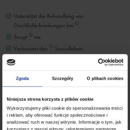
Unterstützt die Behandlung von
Durchfallerkrankungen bei
.
Beugt
vor.
Verbessert das
Sexualleben.
Mildert die Symptome von
.
Verbessert das Wachstum bei Säuglingen in den
Zgoda
Szczegóły
O plikach cookies
ersten
.
Niniejsza strona korzysta z plików cookie
BESTE GESAMTLEISTUNG
Wykorzystujemy pliki cookie do spersonalizowania treści
i reklam, aby oferować funkcje społecznościowe i
Natu.Care Kollagen Premium 5000
analizować ruch w naszej witrynie. Informacje o tym, jak
mg, Mango-Maracuja
korzystasz z naszej witryny, udostępniamy partnerom