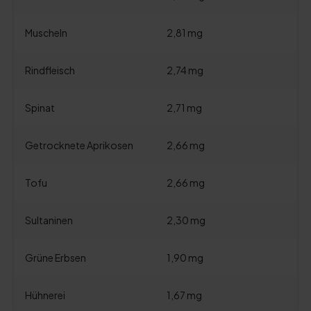
Muscheln
2,81 mg
Rindfleisch
2,74 mg
Spinat
2,71 mg
Getrocknete Aprikosen
2,66 mg
Tofu
2,66 mg
Sultaninen
2,30 mg
Grüne Erbsen
1,90 mg
Hühnerei
1,67 mg