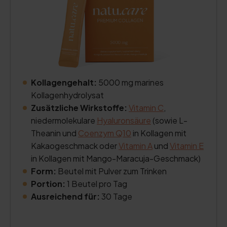
Kollagengehalt:
5000 mg marines
Kollagenhydrolysat
Zusätzliche Wirkstoffe:
Vitamin C
,
niedermolekulare
Hyaluronsäure
(sowie L-
Theanin und
Coenzym Q10
in Kollagen mit
Kakaogeschmack oder
Vitamin A
und
Vitamin E
in Kollagen mit Mango-Maracuja-Geschmack)
Form:
Beutel mit Pulver zum Trinken
Portion:
1 Beutel pro Tag
Ausreichend für:
30 Tage