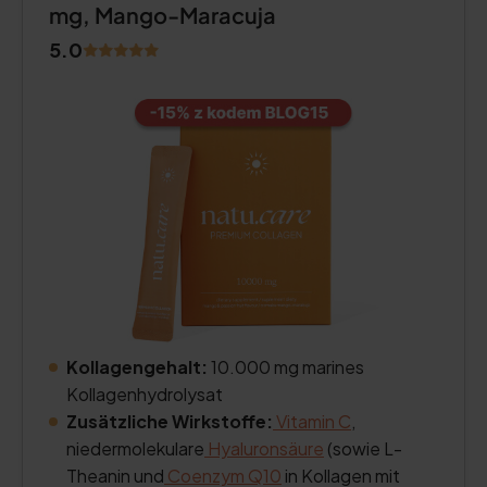
mg, Mango-Maracuja
5.0
Kollagengehalt:
10.000 mg marines
Kollagenhydrolysat
Zusätzliche Wirkstoffe:
Vitamin C
,
niedermolekulare
Hyaluronsäure
(sowie L-
Theanin und
Coenzym Q10
in Kollagen mit