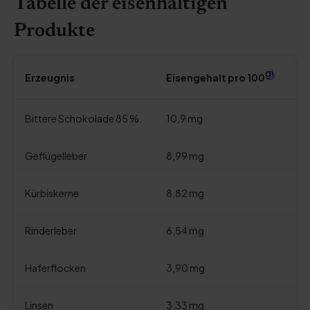
Tabelle der eisenhaltigen
Produkte
gi
Erzeugnis
Eisengehalt pro 100
Bittere Schokolade 85 %.
10,9 mg
Geflügelleber
8,99 mg
Kürbiskerne
8,82 mg
Rinderleber
6,54 mg
Haferflocken
3,90 mg
Linsen
3,33 mg