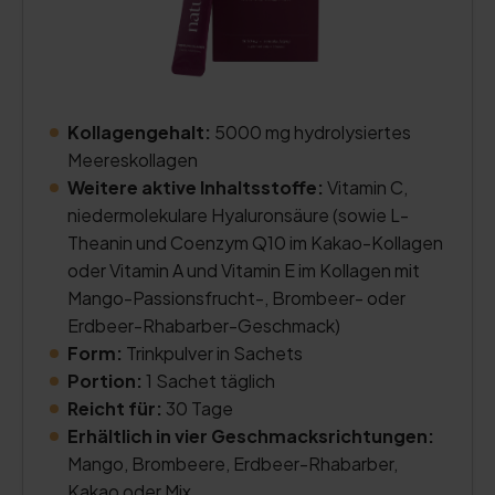
Kollagengehalt:
5000 mg hydrolysiertes
Meereskollagen
Weitere aktive Inhaltsstoffe:
Vitamin C,
niedermolekulare Hyaluronsäure (sowie L-
Theanin und Coenzym Q10 im Kakao-Kollagen
oder Vitamin A und Vitamin E im Kollagen mit
Mango-Passionsfrucht-, Brombeer- oder
Erdbeer-Rhabarber-Geschmack)
Form:
Trinkpulver in Sachets
Portion:
1 Sachet täglich
Reicht für:
30 Tage
Erhältlich in vier Geschmacksrichtungen:
Mango, Brombeere, Erdbeer-Rhabarber,
Kakao oder Mix