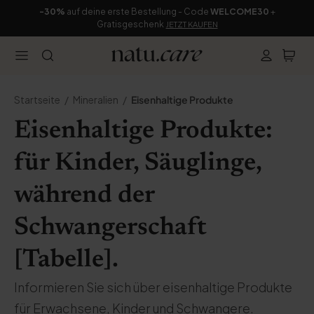
-30%
auf deine erste Bestellung - Code
WELCOME30
+
Gratisgeschenk
JETZT KAUFEN
Startseite
Mineralien
Eisenhaltige Produkte
Eisenhaltige Produkte:
für Kinder, Säuglinge,
während der
Schwangerschaft
[Tabelle].
Informieren Sie sich über eisenhaltige Produkte
für Erwachsene, Kinder und Schwangere.