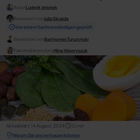
Autor
Ludwik Jelonek
Rezensiert von
Julia Skrajda
Von einem Sachverständigen geprüft
Bearbeitet von
Bartłomiej Turczyński
Faktenüberprüfung
Nina Wawryszuk
Aktualisiert:
14 August, 2024
12
min
Warum Sie uns vertrauen können