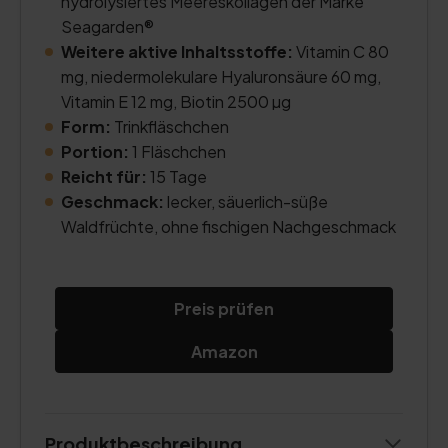
hydrolysiertes Meereskollagen der Marke
Seagarden®
Weitere aktive Inhaltsstoffe:
Vitamin C 80
mg, niedermolekulare Hyaluronsäure 60 mg,
Vitamin E 12 mg, Biotin 2500 µg
Form:
Trinkfläschchen
Portion:
1 Fläschchen
Reicht für:
15 Tage
Geschmack:
lecker, säuerlich-süße
Waldfrüchte, ohne fischigen Nachgeschmack
Preis prüfen
Amazon
Produktbeschreibung