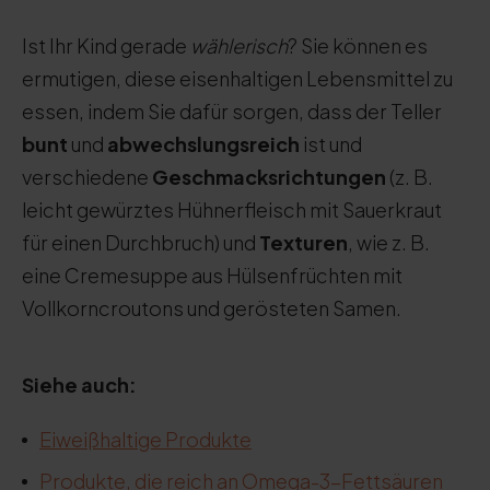
Ist Ihr Kind gerade
wählerisch
? Sie können es
ermutigen, diese eisenhaltigen Lebensmittel zu
essen, indem Sie dafür sorgen, dass der Teller
bunt
und
abwechslungsreich
ist und
verschiedene
Geschmacksrichtungen
(z. B.
leicht gewürztes Hühnerfleisch mit Sauerkraut
für einen Durchbruch) und
Texturen
, wie z. B.
eine Cremesuppe aus Hülsenfrüchten mit
Vollkorncroutons und gerösteten Samen.
Siehe auch:
Eiweißhaltige Produkte
Produkte, die reich an Omega-3-Fettsäuren