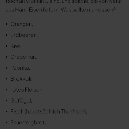
reich an Vitamin C sind, und solche, die von Natur
aus Häm-Eisen liefern. Was sollte man essen?
Orangen,
Erdbeeren,
Kiwi,
Grapefruit,
Paprika,
Brokkoli,
rotes Fleisch,
Geflügel,
Fisch (hauptsächlich Thunfisch),
Sauerteigbrot,