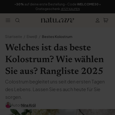
-30%
auf deine erste Bestellung - Code
WELCOME30
+
Gratisgeschenk
JETZT KAUFEN
Startseite
Eiweiß
Bestes Kolostrum
Welches ist das beste
Kolostrum? Wie wählen
Sie aus? Rangliste 2025
Colostrum begleitet uns seit den ersten Tagen
des Lebens. Lassen Sie es auch heute für Sie
sorgen.
Autor
Nina Król