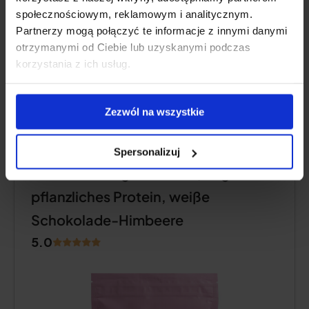
społecznościowym, reklamowym i analitycznym.
Produktbeschreibung
Partnerzy mogą połączyć te informacje z innymi danymi
otrzymanymi od Ciebie lub uzyskanymi podczas
korzystania z ich usług.
Vorteile und Nachteile
Zezwól na wszystkie
PFLANZLICHES EIWEISS
Spersonalizuj
Natu.Care Vegan Protein, veganes
pflanzliches Protein, weiße
Schokolade-Himbeere
5.0