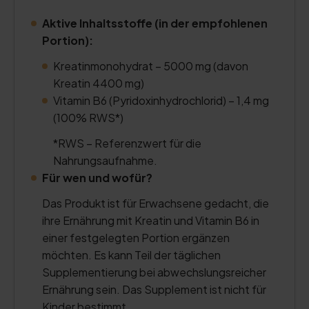
Aktive Inhaltsstoffe (in der empfohlenen
Portion):
Kreatinmonohydrat – 5000 mg (davon
Kreatin 4400 mg)
Vitamin B6 (Pyridoxinhydrochlorid) – 1,4 mg
(100% RWS*)
*RWS – Referenzwert für die
Nahrungsaufnahme.
Für wen und wofür?
Das Produkt ist für Erwachsene gedacht, die
ihre Ernährung mit Kreatin und Vitamin B6 in
einer festgelegten Portion ergänzen
möchten. Es kann Teil der täglichen
Supplementierung bei abwechslungsreicher
Ernährung sein. Das Supplement ist nicht für
Kinder bestimmt.