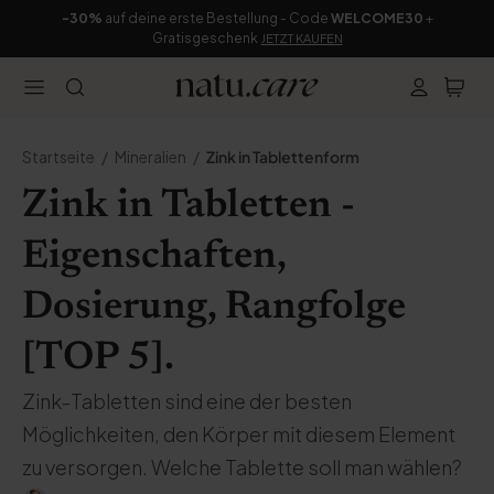
-30%
auf deine erste Bestellung - Code
WELCOME30
+
Gratisgeschenk
JETZT KAUFEN
Startseite
Mineralien
Zink in Tablettenform
Zink in Tabletten -
Eigenschaften,
Dosierung, Rangfolge
[TOP 5].
Zink-Tabletten sind eine der besten
Möglichkeiten, den Körper mit diesem Element
zu versorgen. Welche Tablette soll man wählen?