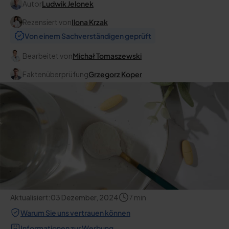
Autor
Ludwik Jelonek
Rezensiert von
Ilona Krzak
Von einem Sachverständigen geprüft
Bearbeitet von
Michał Tomaszewski
Faktenüberprüfung
Grzegorz Koper
Aktualisiert:
03 Dezember, 2024
7
min
Warum Sie uns vertrauen können
Informationen zur Werbung