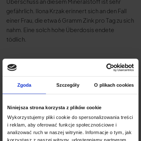
Überschuss an diesem Mineralstoff ist sehr
gefährlich. Ilona Krzak erinnert sich an den Fall
einer Frau, die etwa 6 Gramm Zink pro Tag zu sich
nahm. Eine solch hohe Überdosis endete
tödlich.
Zinktabletten - Rangliste
der 5 besten Produkte
Zgoda
Szczegóły
O plikach cookies
Niniejsza strona korzysta z plików cookie
Natu.Care Cynk + inulina
Wykorzystujemy pliki cookie do spersonalizowania treści
5.0
i reklam, aby oferować funkcje społecznościowe i
analizować ruch w naszej witrynie. Informacje o tym, jak
korzystasz z naszej witryny, udostępniamy partnerom