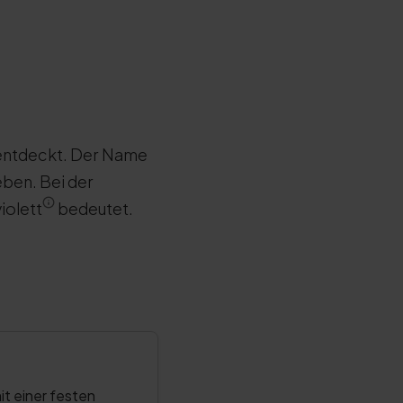
 entdeckt. Der Name
eben. Bei der
iolett
bedeutet.
it einer festen