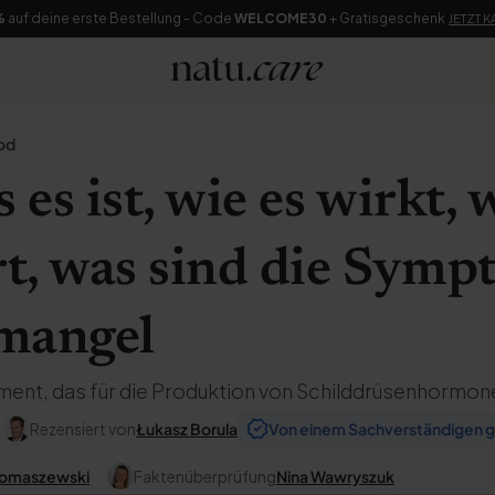
%
auf deine erste Bestellung - Code
WELCOME30
+ Gratisgeschenk
JETZT 
od
s es ist, wie es wirkt,
rt, was sind die Sym
mangel
ement, das für die Produktion von Schilddrüsenhormone
Rezensiert von
Łukasz Borula
Von einem Sachverständigen g
Tomaszewski
Faktenüberprüfung
Nina Wawryszuk