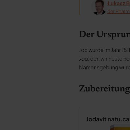
Łukasz B
der Pharm
Der Ursprun
Jod wurde im Jahr 1
Jod
, den wir heute n
Namensgebung wurde 
Zubereitung
Jodavit natu.ca