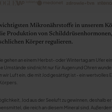
r wichtigsten Mikronährstoffe in unserem Kör
 die Produktion von Schilddrüsenhormonen, 
chlichen Körper regulieren.
, Sie gehen an einem Herbst- oder Wintertag am Ufer 
e Umstände sind nicht nur für Augen und Ohren wunde
ir Luft ein, die mit Jod gesättigt ist - ein wertvolles 
Körpers.
öglichkeit, Jod aus der Seeluft zu gewinnen, deshalb e
bensmittel, die reich an diesem Mineral sind. Außerde