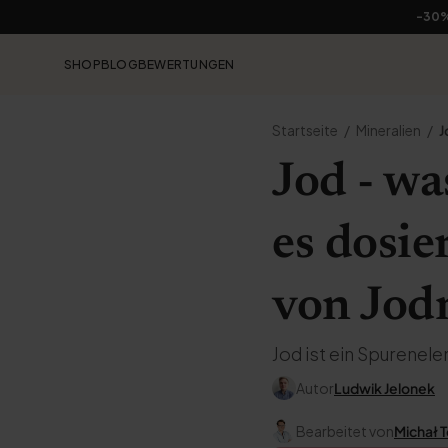
-30
SHOP
BLOG
BEWERTUNGEN
Startseite
Mineralien
J
Jod - wa
es dosie
von Jod
Jod ist ein Spurenel
Autor
Ludwik Jelonek
Bearbeitet von
Michał 