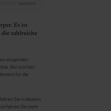
per. Es ist
die zahlreiche
eines wogenden
rbar. Bei solchen
Element für die
rfahren Sie in diesem
m erfahren Sie mehr