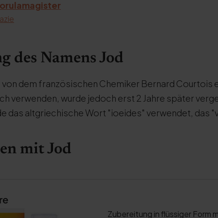
orulamagister
azie
g des Namens Jod
811 von dem französischen Chemiker Bernard Courtois
och verwenden, wurde jedoch erst 2 Jahre später verg
das altgriechische Wort "ioeides" verwendet, das "v
en mit Jod
re
Zubereitung in flüssiger Form m