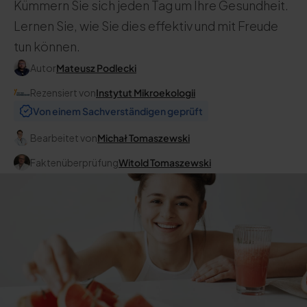
Kümmern Sie sich jeden Tag um Ihre Gesundheit.
Lernen Sie, wie Sie dies effektiv und mit Freude
tun können.
Autor
Mateusz Podlecki
Rezensiert von
Instytut Mikroekologii
Von einem Sachverständigen geprüft
Bearbeitet von
Michał Tomaszewski
Faktenüberprüfung
Witold Tomaszewski