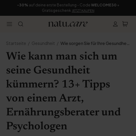
-30%
auf deine erste Bestellung - Code
WELCOME30
+
Gratisgeschenk
JETZT KAUFEN
Startseite
Gesundheit
Wie sorgen Sie für Ihre Gesundheit?
Wie kann man sich um
seine Gesundheit
kümmern? 13+ Tipps
von einem Arzt,
Ernährungsberater und
Psychologen