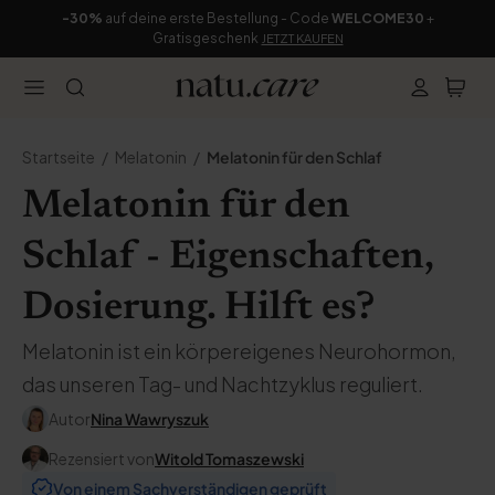
-30%
auf deine erste Bestellung - Code
WELCOME30
+
Gratisgeschenk
JETZT KAUFEN
Startseite
Melatonin
Melatonin für den Schlaf
Melatonin für den
Schlaf - Eigenschaften,
Dosierung. Hilft es?
Melatonin ist ein körpereigenes Neurohormon,
das unseren Tag- und Nachtzyklus reguliert.
Autor
Nina Wawryszuk
Rezensiert von
Witold Tomaszewski
Von einem Sachverständigen geprüft