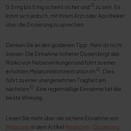
0,5 mg bis 5 mg scheint sicher und
zu sein. Es
lohnt sich jedoch, mit Ihrem Arzt oder Apotheker
über die Dosierung zu sprechen.
Denken Sie an den goldenen Tipp:
Mehr ist nicht
besser
. Die Einnahme höherer Dosen birgt das
Risiko von Nebenwirkungen und führt zu einer
erhöhten Melatoninkonzentration im
. Dies
führt zu einer unangenehmen Trägheit am
nächsten
. Eine regelmäßige Einnahme hat die
beste Wirkung.
Lesen Sie mehr über die sichere Einnahme von
Melatonin
in dem Artikel
Melatonin - Dosierung.