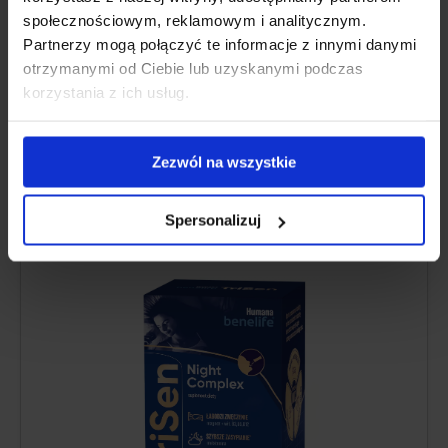
Expertenmeinung
społecznościowym, reklamowym i analitycznym.
Partnerzy mogą połączyć te informacje z innymi danymi
otrzymanymi od Ciebie lub uzyskanymi podczas
korzystania z ich usług.
WAHL DER REDAKTION
Zezwól na wszystkie
Humana Benelife TriSen Nacht-
Komplex
Spersonalizuj
4.7