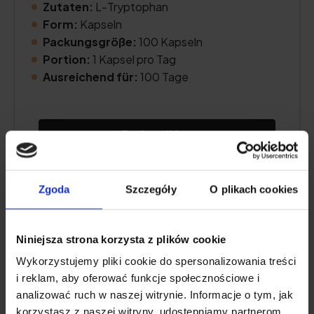
Zutaten:
L-Tryptophan
Form:
Kapseln
Packungsgröße:
100 Kapseln
Portion:
1 Kapsel pro Tag
Ausreichend für:
100 Tage
Preis prüfen
Zgoda
Szczegóły
O plikach cookies
Beschreibung des Produkts
Niniejsza strona korzysta z plików cookie
Pro und Kontra
Wykorzystujemy pliki cookie do spersonalizowania treści
i reklam, aby oferować funkcje społecznościowe i
Zusätzliche Informationen
analizować ruch w naszej witrynie. Informacje o tym, jak
korzystasz z naszej witryny, udostępniamy partnerom