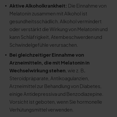
Aktive
Alkoholkrankheit
:
Die Einnahme von
Melatonin zusammen mit Alkohol ist
gesundheitsschädlich. Alkohol vermindert
oder verstärkt die Wirkung von Melatonin und
kann Schläfrigkeit, Atembeschwerden und
Schwindelgefühle verursachen.
Bei gleichzeitiger Einnahme von
Arzneimitteln, die
mit Melatonin
in
Wechselwirkung stehen
, wie z. B
.
Steroidpräparate, Antikoagulanzien,
Arzneimittel zur Behandlung von Diabetes,
einige Antidepressiva und Benzodiazepine.
Vorsicht ist geboten, wenn Sie hormonelle
Verhütungsmittel verwenden.