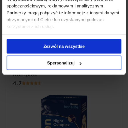
Zusätzliche Informationen
społecznościowym, reklamowym i analitycznym.
Partnerzy mogą połączyć te informacje z innymi danymi
otrzymanymi od Ciebie lub uzyskanymi podczas
Expertenmeinung
korzystania z ich usług.
Zezwól na wszystkie
WAHL DER REDAKTION
Spersonalizuj
Humana Benelife TriSen Nacht-
Komplex
4.7