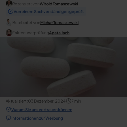
Rezensiert von
Witold Tomaszewski
Von einem Sachverständigen geprüft
Bearbeitet von
Michał Tomaszewski
Faktenüberprüfung
Agata Jach
Aktualisiert:
03 Dezember, 2024
7
min
Warum Sie uns vertrauen können
Informationen zur Werbung