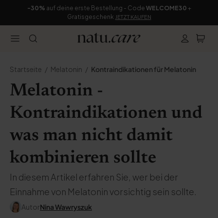
-30%
auf deine erste Bestellung - Code
WELCOME30
+
Gratisgeschenk
JETZT KAUFEN
Startseite
Melatonin
Kontraindikationen für Melatonin
Melatonin -
Kontraindikationen und
was man nicht damit
kombinieren sollte
In diesem Artikel erfahren Sie, wer bei der
Einnahme von Melatonin vorsichtig sein sollte.
Autor
Nina Wawryszuk