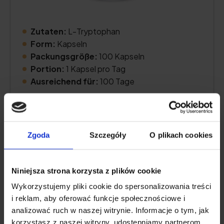
Zutaten:
L-Tryptophan
Form:
Kapseln
Packungsgröße:
100 Kapseln
Portion:
1 Kapsel pro Tag
Ausreichend für:
100 Tage
Preis prüfen
Zgoda
Szczegóły
O plikach cookies
Beschreibung des Produkts
Niniejsza strona korzysta z plików cookie
Wykorzystujemy pliki cookie do spersonalizowania treści
Pro und Kontra
i reklam, aby oferować funkcje społecznościowe i
analizować ruch w naszej witrynie. Informacje o tym, jak
korzystasz z naszej witryny, udostępniamy partnerom