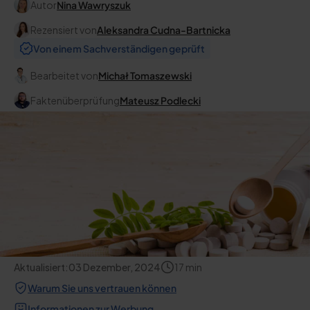
Autor
Nina Wawryszuk
Rezensiert von
Aleksandra Cudna-Bartnicka
Von einem Sachverständigen geprüft
Bearbeitet von
Michał Tomaszewski
Faktenüberprüfung
Mateusz Podlecki
Aktualisiert:
03 Dezember, 2024
17
min
Warum Sie uns vertrauen können
Informationen zur Werbung