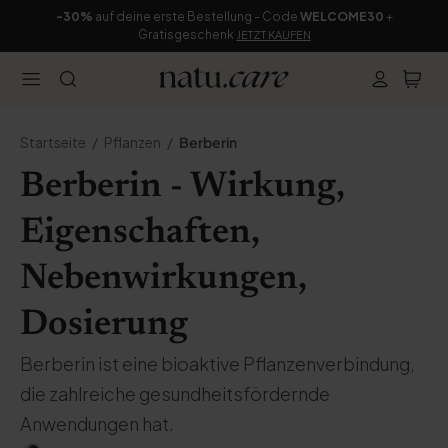
-30%
auf deine erste Bestellung - Code
WELCOME30
+
Gratisgeschenk
JETZT KAUFEN
Startseite
Pflanzen
Berberin
Berberin - Wirkung,
Eigenschaften,
Nebenwirkungen,
Dosierung
Berberin ist eine bioaktive Pflanzenverbindung,
die zahlreiche gesundheitsfördernde
Anwendungen hat.