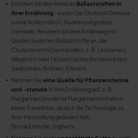
Erhöhen Sie den Anteil an
Ballaststoffen in
Ihrer Ernährung
- essen Sie Obst und Gemüse
sowie Vollkornbrot, Nudeln und grobes
Getreide. Reichern Sie Ihre Ernährung mit
Quellen löslicher Ballaststoffe an, die
Cholesterin im Darm binden, z. B. Leinsamen,
Wegerich oder Hülsenfrüchte (Kichererbsen,
Saubohnen, Bohnen, Erbsen).
Nehmen Sie
eine Quelle für Pflanzensterine
und -stanole
in Ihre Ernährung auf, z. B.
Margarinen (moderne Margarinen enthalten
keine Transfette, da sich die Technologie zu
ihrer Herstellung geändert hat),
Brotaufstriche, Joghurts.
Nehmen Sie mehr
ungesättigte Fette
zu sich!