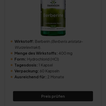
Wirkstoff:
Berberin
(Berberis aristata-
Wurzelextrakt
).
Menge des Wirkstoffs:
400 mg
Form:
Hydrochlorid (HCl)
Tagesdosis:
1 Kapsel
Verpackung:
60 Kapseln
Ausreichend für:
2 Monate
Preis prüfen