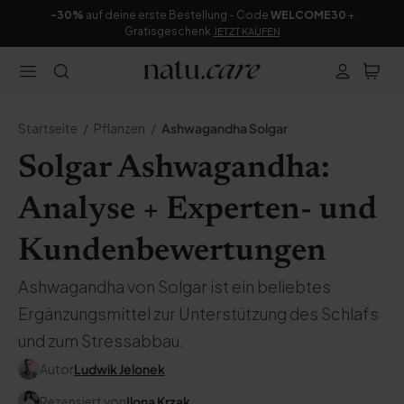
-30%
auf deine erste Bestellung - Code
WELCOME30
+
Gratisgeschenk
JETZT KAUFEN
Startseite
Pflanzen
Ashwagandha Solgar
Solgar Ashwagandha:
Analyse + Experten- und
Kundenbewertungen
Ashwagandha von Solgar ist ein beliebtes
Ergänzungsmittel zur Unterstützung des Schlafs
und zum Stressabbau.
Autor
Ludwik Jelonek
Rezensiert von
Ilona Krzak