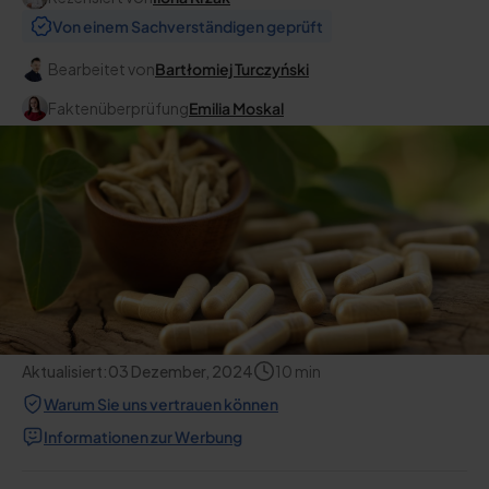
Von einem Sachverständigen geprüft
Bearbeitet von
Bartłomiej Turczyński
Faktenüberprüfung
Emilia Moskal
Aktualisiert:
03 Dezember, 2024
10
min
Warum Sie uns vertrauen können
Informationen zur Werbung