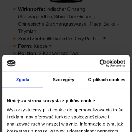
Wirkstoffe:
Indischer Ginseng
(Ashwagandha), Sibirischer Ginseng,
Chinesische Zitronengraswurzel, Maca, Baikal-
Thymian
Zusätzliche Wirkstoffe:
Oxy Protect™
Form:
Kapseln
Portion:
2 Kapseln pro Tag
Ausreichend für:
30 Tage
Zgoda
Szczegóły
O plikach cookies
Preis prüfen
Niniejsza strona korzysta z plików cookie
Wykorzystujemy pliki cookie do spersonalizowania treści
Beschreibung des Produkts
i reklam, aby oferować funkcje społecznościowe i
analizować ruch w naszej witrynie. Informacje o tym, jak
Pro und Kontra
korzystasz z naszej witryny, udostępniamy partnerom