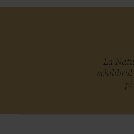
La Natu.
echilibrul
pi