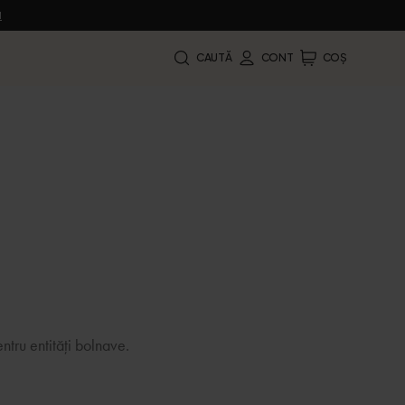
M
CAUTĂ
CONT
COȘ
ntru entități bolnave.