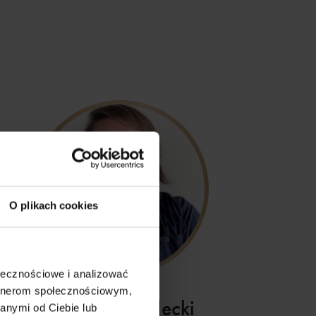
O plikach cookies
ołecznościowe i analizować
artnerom społecznościowym,
Mateusz Podlecki
anymi od Ciebie lub