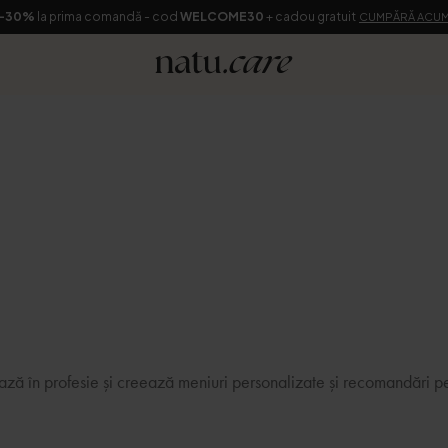
-30%
la prima comandă - cod
WELCOME30
+ cadou gratuit
CUMPĂRĂ ACU
a
rează în profesie și creează meniuri personalizate și recomandări pe