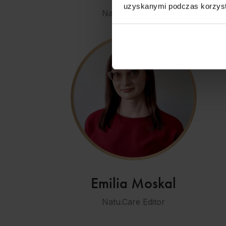
uzyskanymi podczas korzysta
Natu.Care Editor
Emilia Moskal
Natu.Care Editor