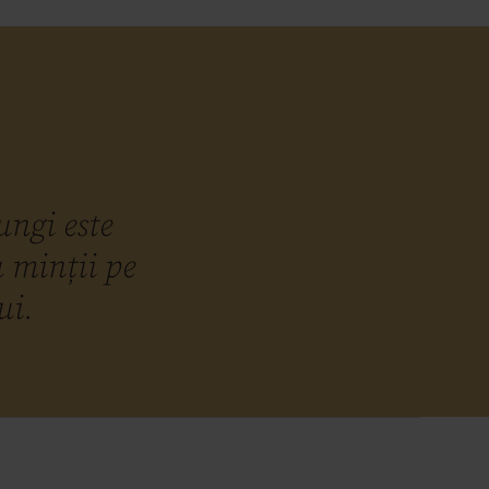
ungi este
a minții pe
ui.