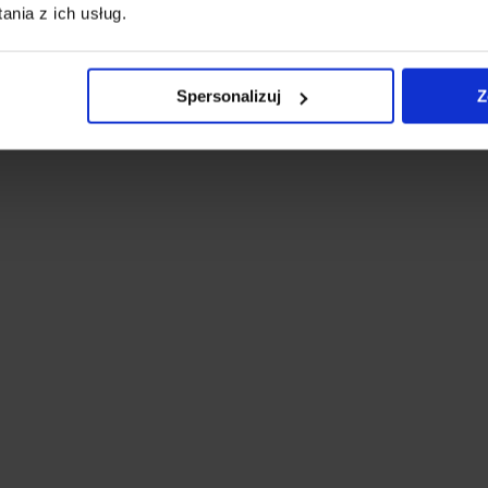
nia z ich usług.
Natu.Care Editor
Spersonalizuj
Z