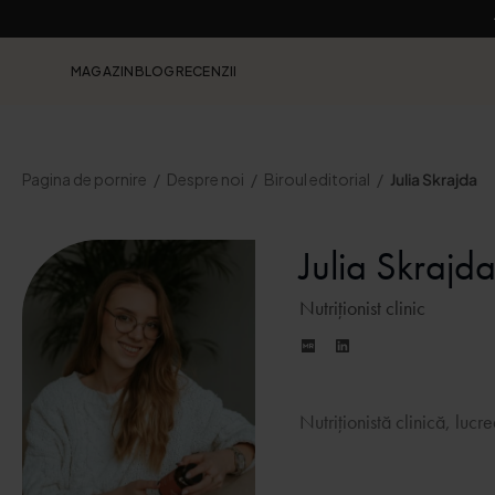
MAGAZIN
BLOG
RECENZII
Pagina de pornire
Despre noi
Biroul editorial
Julia Skrajda
Julia Skrajd
Nutriționist clinic
Nutriționistă clinică, luc