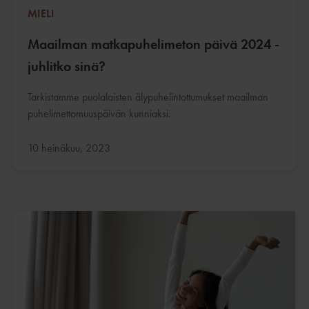
MIELI
Maailman matkapuhelimeton päivä 2024 -
juhlitko sinä?
Tarkistamme puolalaisten älypuhelintottumukset maailman
puhelimettomuuspäivän kunniaksi.
Päivitetty:
10 heinäkuu, 2023