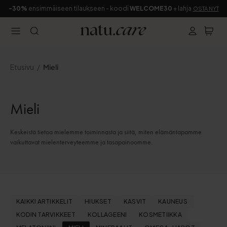
-30%
ensimmäiseen tilaukseen - koodi
WELCOME30
+ lahja
OSTA NYT
Etusivu
Mieli
Mieli
Keskeistä tietoa mielemme toiminnasta ja siitä, miten elämäntapamme
vaikuttavat mielenterveyteemme ja tasapainoomme.
KAIKKI ARTIKKELIT
HIUKSET
KASVIT
KAUNEUS
KODIN TARVIKKEET
KOLLAGEENI
KOSMETIIKKA