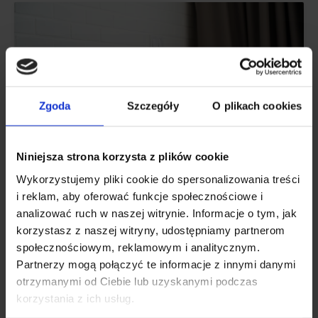
Zgoda
Szczegóły
O plikach cookies
Niniejsza strona korzysta z plików cookie
Wykorzystujemy pliki cookie do spersonalizowania treści
i reklam, aby oferować funkcje społecznościowe i
analizować ruch w naszej witrynie. Informacje o tym, jak
MIELI
korzystasz z naszej witryny, udostępniamy partnerom
społecznościowym, reklamowym i analitycznym.
22+ paras rauhoittavia pillereitä ilman
Partnerzy mogą połączyć te informacje z innymi danymi
reseptiä vuonna 2024
otrzymanymi od Ciebie lub uzyskanymi podczas
korzystania z ich usług.
Haetko reseptivapaita rauhoittavia tabletteja? Tee se