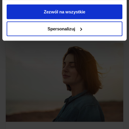
tietoisesti.
Zezwól na wszystkie
Päivitetty:
02 helmikuu, 2023
Spersonalizuj