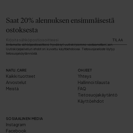
Saat 20% alennuksen ensimmäisestä
ostoksesta
TILAA
Antamalla sähköpostiosoitteesi hyväksyt uutiskirjeemme vastaanottamisen.
Uutiskirjepalvelun ehdot on kuvattu käyttöehdoissa. Tietosuojaseloste löytyy
tietosuojakäytännöstä.
NATU.CARE
OHJEET
Kaikki tuotteet
Yhteys
Arvostelut
Hallinnoi tilausta
Meistä
FAQ
Tietosuojakäytäntö
Käyttöehdot
SOSIAALINEN MEDIA
Instagram
Facebook