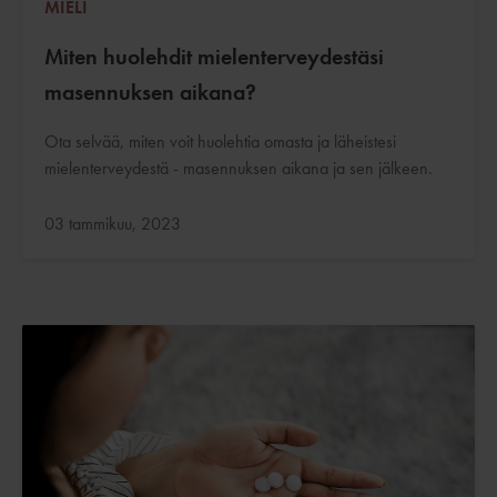
MIELI
Miten huolehdit mielenterveydestäsi
masennuksen aikana?
Ota selvää, miten voit huolehtia omasta ja läheistesi
mielenterveydestä - masennuksen aikana ja sen jälkeen.
Päivitetty:
03 tammikuu, 2023