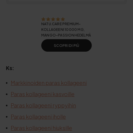
NATU.CARE PREMIUM-
KOLLAGEENI 10000 MG,
MANGO-PASSIONHEDELMÄ
SCOPRI DI PIÙ
Ks:
Markkinoiden paras kollageeni
Paras kollageeni kasvoille
Paras kollageeni ryppyihin
Paras kollageeni iholle
Paras kollageeni hiuksille