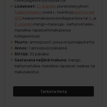
merikollageenihydrolysaattia.
Lisäaineet:
C-vitamiini
, pienimolekyylinen
hyaluronihappo
(sekä L-teaniini ja
koentsyymi
Q10
kaakaonmakuisessa kollageenissa tai
A-
ja
E-vitamiini
mango-maracuja-, karhunvatukka-,
mansikka-raparperinmakuisessa
kollageenissa).
Muoto:
annospussit, joissa on juomajauhetta
Annos:
1 annospussi päivässä
Riittää:
30 päiväksi
Saatavana neljänä makuna:
mango,
karhunvatukka, mansikka-raparperi, kaakao tai
makusekoitus.
Tarkista hinta