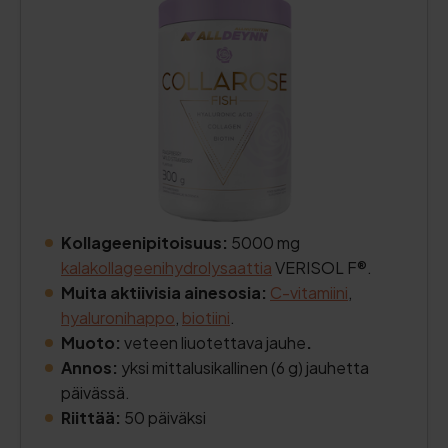
Kollageenipitoisuus:
5000 mg
kalakollageenihydrolysaattia
VERISOL F®.
Muita aktiivisia ainesosia:
C-vitamiini
,
hyaluronihappo
,
biotiini
.
Muoto:
veteen liuotettava jauhe
.
Annos:
yksi mittalusikallinen (6 g) jauhetta
päivässä.
Riittää:
50 päiväksi