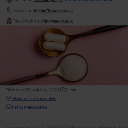
Muokannut
Michał Tomaszewski
Faktantarkistus
Nina Wawryszuk
Päivitetty:
03 joulukuu, 2024
11
min
Miksi voit luottaa meihin
Tietoa mainoksista