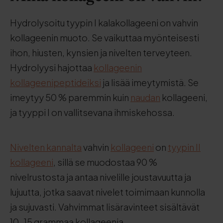
Hydrolysoitu tyypin I kalakollageeni on vahvin
kollageenin muoto. Se vaikuttaa myönteisesti
ihon, hiusten, kynsien ja nivelten terveyteen.
Hydrolyysi hajottaa
kollageenin
kollageenipeptideiksi
ja lisää imeytymistä. Se
imeytyy 50 % paremmin kuin
naudan
kollageeni,
ja tyyppi I on vallitsevana ihmiskehossa.
Nivelten kannalta
vahvin
kollageeni
on
tyypin II
kollageeni
, sillä se muodostaa 90 %
nivelrustosta ja antaa nivelille joustavuutta ja
lujuutta, jotka saavat nivelet toimimaan kunnolla
ja sujuvasti. Vahvimmat lisäravinteet sisältävät
10-15 grammaa kollageenia.