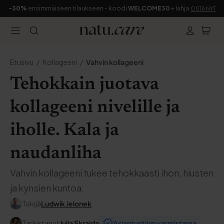
-30%
ensimmäiseen tilaukseen - koodi
WELCOME30
+ lahja
OSTA NYT
Etusivu
Kollageeni
Vahvin kollageeni
Tehokkain juotava
kollageeni nivelille ja
iholle. Kala ja
naudanliha
Vahvin kollageeni tukee tehokkaasti ihon, hiusten
ja kynsien kuntoa.
Tekijä
Ludwik Jelonek
Tarkistanut
Julia Skrajda
Asiantuntijan varmistama