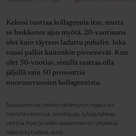
Media meistä:
Kehosi tuottaa kollageenia itse, mutta
se heikkenee ajan myötä. 20-vuotiaana
olet kuin täyteen ladattu puhelin. Joka
vuosi palkit kuitenkin pienenevät. Kun
olet 50-vuotias, sinulla saattaa olla
jäljellä vain 50 prosenttia
nuoruusvuosien kollageenista.
Nuoruutesi proteiinin vähentynyt määrä voi
merkitä vammoja, nivelkipuja, tylsää tukkaa,
velttoa ihoa (ja tölkin avaaminen on yhtäkkiä
haaste kynsillesi,
auts
).