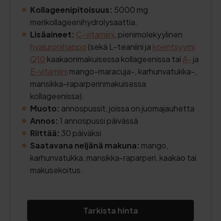
Kollageenipitoisuus:
5000 mg
merikollageenihydrolysaattia.
Lisäaineet:
C-vitamiini
, pienimolekyylinen
hyaluronihappo
(sekä L-teaniini ja
koentsyymi
Q10
kaakaonmakuisessa kollageenissa tai
A-
ja
E-vitamiini
mango-maracuja-, karhunvatukka-,
mansikka-raparperinmakuisessa
kollageenissa).
Muoto:
annospussit, joissa on juomajauhetta
Annos:
1 annospussi päivässä
Riittää:
30 päiväksi
Saatavana neljänä makuna:
mango,
karhunvatukka, mansikka-raparperi, kaakao tai
makusekoitus.
Tarkista hinta