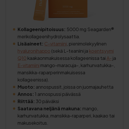
Kollageenipitoisuus:
5000 mg Seagarden®
merikollageenihydrolysaattia.
Lisäaineet:
C-vitamiini
, pienimolekyylinen
hyaluronihappo
(sekä L-teaniini ja
koentsyymi
Q10
kaakaonmakuisessa kollageenissa tai
A-
ja
E-vitamiini
mango-maracuja-, karhunvatukka-,
mansikka-raparperinmakuisessa
kollageenissa).
Muoto:
annospussit, joissa on juomajauhetta
Annos:
1 annospussi päivässä
Riittää:
30 päiväksi
Saatavana neljänä makuna:
mango,
karhunvatukka, mansikka-raparperi, kaakao tai
makusekoitus.