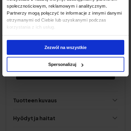
pienimolekyylinen
hyaluronihappo
,
społecznościowym, reklamowym i analitycznym.
glukosamiini
,
kondroitiini
, intialainen
Partnerzy mogą połączyć te informacje z innymi danymi
frankincense-vaahterauute (boswellia
otrzymanymi od Ciebie lub uzyskanymi podczas
serrata).
korzystania z ich usług.
Muoto:
annospusseissa juomajauhetta
Annos:
1 annospussi päivässä
Zezwól na wszystkie
Riittää:
30 päivää
Spersonalizuj
Tarkista hinta
Tuotteen kuvaus
Hyödyt ja haitat