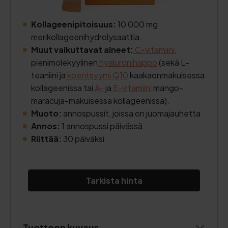
Kollageenipitoisuus:
10 000 mg
merikollageenihydrolysaattia.
Muut vaikuttavat aineet:
C-vitamiini
,
pienimolekyylinen
hyaluronihappo
(sekä L-
teaniini ja
koentsyymi Q10
kaakaonmakuisessa
kollageenissa tai
A-
ja
E-vitamiini
mango-
maracuja-makuisessa kollageenissa).
Muoto:
annospussit, joissa on juomajauhetta
Annos:
1 annospussi päivässä
Riittää:
30 päiväksi
Tarkista hinta
Tuotteen kuvaus