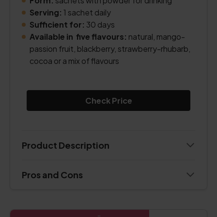
Form:
sachets with powder for drinking
Serving:
1 sachet daily
Sufficient for:
30 days
Available in five flavours:
natural, mango-
passion fruit, blackberry, strawberry-rhubarb,
cocoa or a mix of flavours
Check Price
Product Description
Pros and Cons