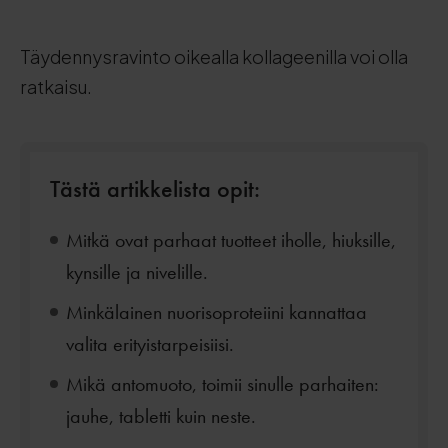
Täydennysravinto oikealla kollageenilla voi olla
ratkaisu.
Tästä artikkelista opit:
Mitkä ovat parhaat tuotteet iholle, hiuksille,
kynsille ja nivelille.
Minkälainen nuorisoproteiini kannattaa
valita erityistarpeisiisi.
Mikä antomuoto, toimii sinulle parhaiten:
jauhe, tabletti kuin neste.