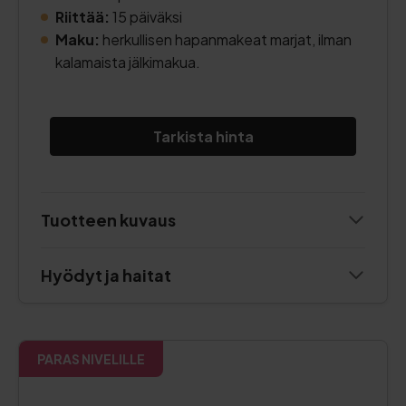
Riittää:
15 päiväksi
Maku:
herkullisen hapanmakeat marjat, ilman
kalamaista jälkimakua.
Tarkista hinta
Tuotteen kuvaus
Hyödyt ja haitat
PARAS NIVELILLE