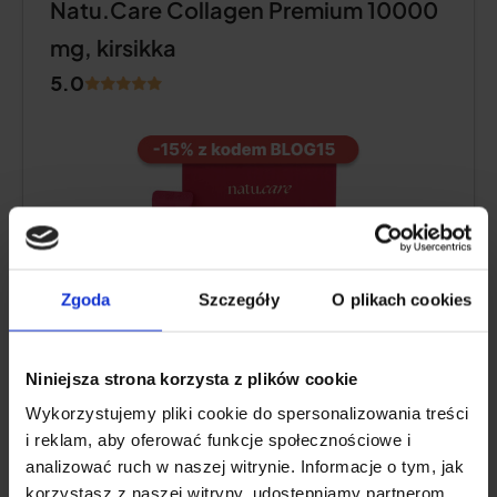
Natu.Care Collagen Premium 10000
mg, kirsikka
5.0
Zgoda
Szczegóły
O plikach cookies
Niniejsza strona korzysta z plików cookie
Kollageenipitoisuus:
10 000 mg
Wykorzystujemy pliki cookie do spersonalizowania treści
COLLinstant® naudan
i reklam, aby oferować funkcje społecznościowe i
kollageenihydrolysaattia.
analizować ruch w naszej witrynie. Informacje o tym, jak
Muita aktiivisia ainesosia:
C-vitamiini
,
korzystasz z naszej witryny, udostępniamy partnerom