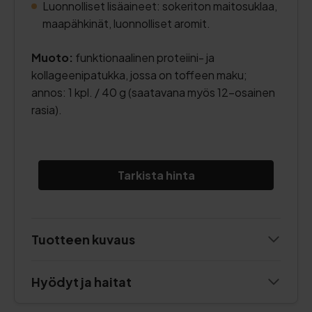
Luonnolliset lisäaineet: sokeriton maitosuklaa,
maapähkinät, luonnolliset aromit.
Muoto:
funktionaalinen proteiini- ja
kollageenipatukka, jossa on toffeen maku;
annos: 1 kpl. / 40 g (saatavana myös 12-osainen
rasia).
Tarkista hinta
Tuotteen kuvaus
Hyödyt ja haitat