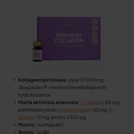
Kollageenipitoisuus:
jopa 10 000 mg
Seagarden®-merkkistä
merikollageenin
hydrolysaattia.
Muita aktiivisia ainesosia:
C-vitamiini
80 mg,
pienimolekyylinen
hyaluronihappo
60 mg,
E-
vitamiini
12 mg, biotiini 2500 µg.
Muoto:
Juomapullot.
Annos:
1 pullo