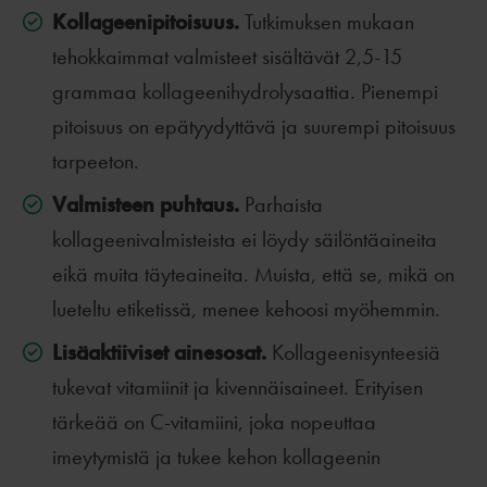
Kollageenipitoisuus.
Tutkimuksen mukaan
tehokkaimmat valmisteet sisältävät 2,5-15
grammaa kollageenihydrolysaattia. Pienempi
pitoisuus on epätyydyttävä ja suurempi pitoisuus
tarpeeton.
Valmisteen puhtaus.
Parhaista
kollageenivalmisteista ei löydy säilöntäaineita
eikä muita täyteaineita. Muista, että se, mikä on
lueteltu etiketissä, menee kehoosi myöhemmin.
Lisäaktiiviset ainesosat.
Kollageenisynteesiä
tukevat vitamiinit ja kivennäisaineet. Erityisen
tärkeää on C-vitamiini, joka nopeuttaa
imeytymistä ja tukee kehon kollageenin