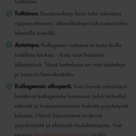
tuotantoa.
Tutkimus.
Koostumuksen laatu tulisi vahvistaa
riippumattomien, akkreditoitujen laboratorioiden
tekemillä testeillä.
Antotapa.
Kollageeni voiteena ei tuota iholla
todellisia tuloksia - tästä saat lisätietoa
jäljempänä. Tässä luettelossa on vain tabletteja
ja juotavia formulaatioita.
Kollageenin alkuperä.
Vain harvat valmistajat
hankkivat kollageenia luonnossa (eikä tarhoilla)
elävistä ja luonnonvaraisista kaloista pyydetyistä
kaloista. Nämä lisäravinteet erottuvat
ympäristöstä ja eläimistä huolehtimisesta. Voit
tutustua
täydellisiin kriteereihin
täällä.