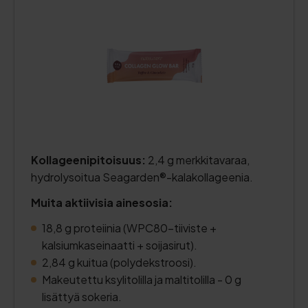
Kollageenipitoisuus:
2,4 g merkkitavaraa,
hydrolysoitua Seagarden®-kalakollageenia.
Muita aktiivisia ainesosia:
18,8 g proteiinia (WPC80-tiiviste +
kalsiumkaseinaatti + soijasirut).
2,84 g kuitua (polydekstroosi).
Makeutettu ksylitolilla ja maltitolilla - 0 g
lisättyä sokeria.