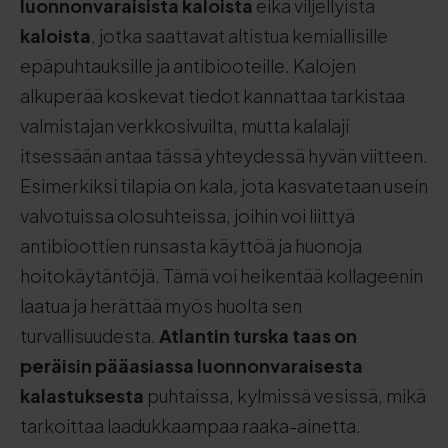
luonnonvaraisista kaloista
eikä viljellyistä
kaloista
, jotka saattavat altistua kemiallisille
epäpuhtauksille ja antibiooteille. Kalojen
alkuperää koskevat tiedot kannattaa tarkistaa
valmistajan verkkosivuilta, mutta kalalaji
itsessään antaa tässä yhteydessä hyvän viitteen.
Esimerkiksi tilapia on kala, jota kasvatetaan usein
valvotuissa olosuhteissa, joihin voi liittyä
antibioottien runsasta käyttöä ja huonoja
hoitokäytäntöjä. Tämä voi heikentää kollageenin
laatua ja herättää myös huolta sen
turvallisuudesta.
Atlantin turska taas on
peräisin pääasiassa luonnonvaraisesta
kalastuksesta
puhtaissa, kylmissä vesissä, mikä
tarkoittaa laadukkaampaa raaka-ainetta.