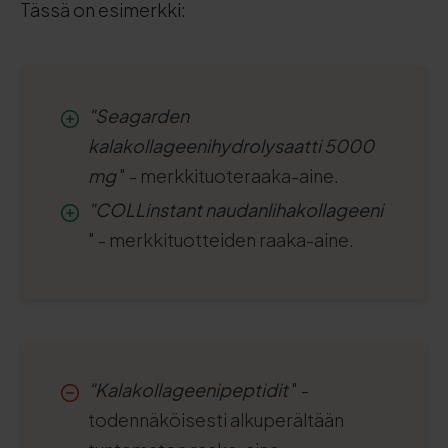
Tässä on esimerkki:
"Seagarden
kalakollageenihydrolysaatti 5000
mg
" - merkkituoteraaka-aine.
"COLLinstant naudanlihakollageeni
" - merkkituotteiden raaka-aine.
"Kalakollageenipeptidit
" -
todennäköisesti alkuperältään