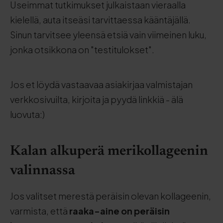
Useimmat tutkimukset julkaistaan vieraalla
kielellä, auta itseäsi tarvittaessa kääntäjällä.
Sinun tarvitsee yleensä etsiä vain viimeinen luku,
jonka otsikkona on "testitulokset".
Jos et löydä vastaavaa asiakirjaa valmistajan
verkkosivuilta, kirjoita ja pyydä linkkiä - älä
luovuta:)
Kalan alkuperä merikollageenin
valinnassa
Jos valitset merestä peräisin olevan kollageenin,
varmista, että
raaka-aine on peräisin