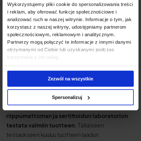
Wykorzystujemy pliki cookie do spersonalizowania treści
kuitenkin varmistaa, että
tuote on kestävästi
i reklam, aby oferować funkcje społecznościowe i
kalastettu, luonnonmukaisesti viljelty tai
analizować ruch w naszej witrynie. Informacje o tym, jak
eettisesti ja ekologisesti valvottu
, kannattaa
korzystasz z naszej witryny, udostępniamy partnerom
społecznościowym, reklamowym i analitycznym.
tarkistaa valmistajan verkkosivuilta
sertifikaatit,
Partnerzy mogą połączyć te informacje z innymi danymi
jotka vahvistavat nämä standardit.
otrzymanymi od Ciebie lub uzyskanymi podczas
korzystania z ich usług.
Tuotteen riippumaton
Zezwól na wszystkie
laboratoriotestaus
On hyvä, mutta harvinainen käytäntö, että
Spersonalizuj
ravintolisien valmistajat
antavat
riippumattoman ja sertifioidun laboratorion
testata valmiin tuotteen
. Tällaiseen
testaukseen kuuluu tuotteen laadun