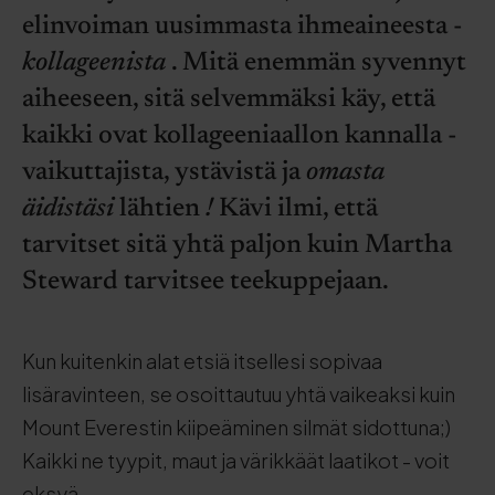
elinvoiman uusimmasta ihmeaineesta -
kollageenista
. Mitä enemmän syvennyt
aiheeseen, sitä selvemmäksi käy, että
kaikki ovat kollageeniaallon kannalla -
vaikuttajista, ystävistä ja
omasta
äidistäsi
lähtien
!
Kävi ilmi, että
tarvitset sitä yhtä paljon kuin Martha
Steward tarvitsee teekuppejaan.
Kun kuitenkin alat etsiä itsellesi sopivaa
lisäravinteen, se osoittautuu yhtä vaikeaksi kuin
Mount Everestin kiipeäminen silmät sidottuna;)
Kaikki ne tyypit, maut ja värikkäät laatikot - voit
eksyä.