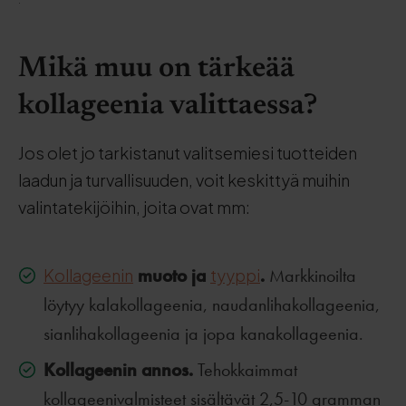
.
Mikä muu on tärkeää
kollageenia valittaessa?
Jos olet jo tarkistanut valitsemiesi tuotteiden
laadun ja turvallisuuden, voit keskittyä muihin
valintatekijöihin, joita ovat mm:
muoto ja
.
Kollageenin
tyyppi
Markkinoilta
löytyy kalakollageenia, naudanlihakollageenia,
sianlihakollageenia ja jopa kanakollageenia.
Kollageenin annos.
Tehokkaimmat
kollageenivalmisteet sisältävät 2,5-10 gramman