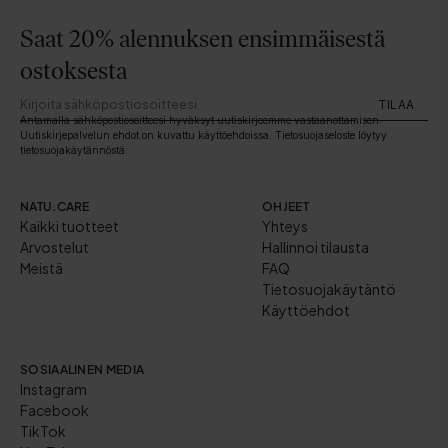
Saat 20% alennuksen ensimmäisestä
ostoksesta
TILAA
Antamalla sähköpostiosoitteesi hyväksyt uutiskirjeemme vastaanottamisen.
Uutiskirjepalvelun ehdot on kuvattu käyttöehdoissa. Tietosuojaseloste löytyy
tietosuojakäytännöstä.
NATU.CARE
OHJEET
Kaikki tuotteet
Yhteys
Arvostelut
Hallinnoi tilausta
Meistä
FAQ
Tietosuojakäytäntö
Käyttöehdot
SOSIAALINEN MEDIA
Instagram
Facebook
TikTok