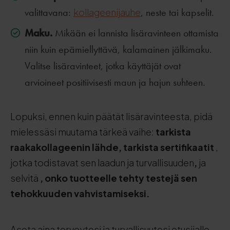
valittavana:
kollageenijauhe
, neste tai kapselit.
Maku.
Mikään ei lannista lisäravinteen ottamista
niin kuin epämiellyttävä, kalamainen jälkimaku.
Valitse lisäravinteet, jotka käyttäjät ovat
arvioineet positiivisesti maun ja hajun suhteen.
Lopuksi, ennen kuin päätät lisäravinteesta, pidä
mielessäsi muutama tärkeä vaihe:
tarkista
raakakollageenin lähde, tarkista sertifikaatit
,
jotka todistavat sen laadun ja turvallisuuden
,
ja
selvitä
, onko tuotteelle tehty testejä sen
tehokkuuden vahvistamiseksi.
Aseta aina terveytesi ja turvallisuutesi etusijalle -