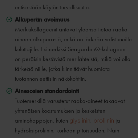
entisestään käytön turvallisuutta.
Alkuperän avoimuus
Merkkikollageenit antavat yleensä tietoa raaka-
aineen alkuperästä, mikä on tärkeää valistuneille
kuluttajille. Esimerkiksi Seagarden®-kollageeni
on peräisin kestävistä merilähteistä, mikä voi olla
tärkeää niille, jotka kiinnittävät huomiota
tuotannon eettisiin näkökohtiin.
Ainesosien standardointi
Tuotemerkillä varustetut raaka-aineet takaavat
yhtenäisen koostumuksen ja keskeisten
aminohappojen, kuten
glysiinin
,
proliinin
ja
hydroksiproliinin, korkean pitoisuuden. Näin