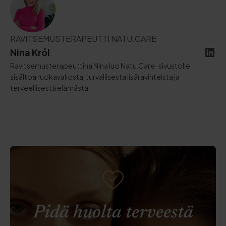
RAVITSEMUSTERAPEUTTI NATU.CARE
Nina Król
Ravitsemusterapeuttina Nina luo Natu.Care-sivustolle
sisältöä ruokavaliosta, turvallisesta lisäravinteista ja
terveellisestä elämästä.
Pidä huolta terveestä