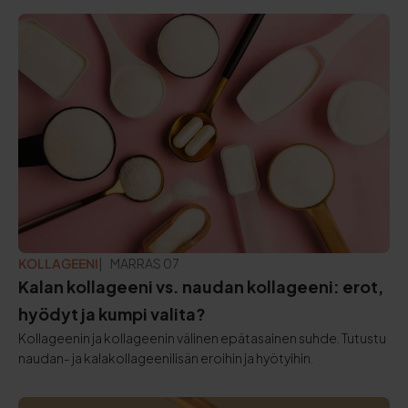
KOLLAGEENI
PÄIVITETTY:
MARRAS 07
Kalan kollageeni vs. naudan kollageeni: erot,
hyödyt ja kumpi valita?
Kollageenin ja kollageenin välinen epätasainen suhde. Tutustu
naudan- ja kalakollageenilisän eroihin ja hyötyihin.