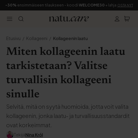
-30%
ensimmäiseen tilaukseen - koodi
WELCOME30
+ lahja
OSTA NYT
Etusivu
Kollageeni
Kollageenin laatu
Miten kollageenin laatu
tarkistetaan? Valitse
turvallisin kollageeni
sinulle
Selvitä, mitä on syytä huomioida, jotta voit valita
kollageenin, jonka laatu- ja turvallisuusstandardit
ovat korkeimmat.
Tekijä
Nina Król