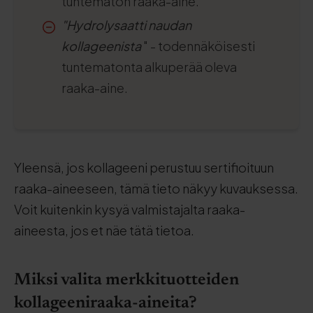
tuntematon raaka-aine.
"Hydrolysaatti naudan
kollageenista
" - todennäköisesti
tuntematonta alkuperää oleva
raaka-aine.
Yleensä, jos kollageeni perustuu sertifioituun
raaka-aineeseen, tämä tieto näkyy kuvauksessa.
Voit kuitenkin kysyä valmistajalta raaka-
aineesta, jos et näe tätä tietoa.
Miksi valita merkkituotteiden
kollageeniraaka-aineita?