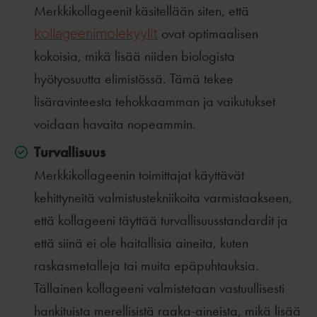
Merkkikollageenit käsitellään siten, että
kollageenimolekyylit
ovat optimaalisen
kokoisia, mikä lisää niiden biologista
hyötyosuutta elimistössä. Tämä tekee
lisäravinteesta tehokkaamman ja vaikutukset
voidaan havaita nopeammin.
Turvallisuus
Merkkikollageenin toimittajat käyttävät
kehittyneitä valmistustekniikoita varmistaakseen,
että kollageeni täyttää turvallisuusstandardit ja
että siinä ei ole haitallisia aineita, kuten
raskasmetalleja tai muita epäpuhtauksia.
Tällainen kollageeni valmistetaan vastuullisesti
hankituista merellisistä raaka-aineista, mikä lisää