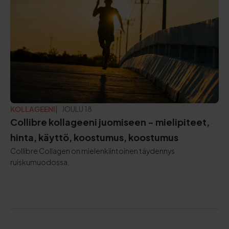
KOLLAGEENI
PÄIVITETTY:
JOULU 18
Collibre kollageeni juomiseen - mielipiteet,
hinta, käyttö, koostumus, koostumus
Collibre Collagen on mielenkiintoinen täydennys
ruiskumuodossa.