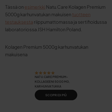
Tässä on
esimerkki
Natu.Care Kolagen Premium
5000g karhunvatukan makuisen
tuotteen
testauksesta
riippumattomassa ja sertifioidussa
laboratoriossa JSH Hamilton Poland.
Kolagen Premium 5000g karhunvatukan
makuisena
NATU.CARE PREMIUM-
KOLLAGEENI 5000 MG,
KARHUNVATUKKA
SCOPRI DI PIÙ