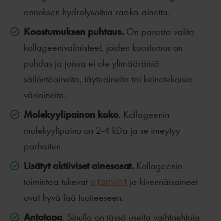
annoksen hydrolysoitua raaka-ainetta.
Koostumuksen puhtaus.
On parasta valita
kollageenivalmisteet, joiden koostumus on
puhdas ja joissa ei ole ylimääräisiä
säilöntäaineita, täyteaineita tai keinotekoisia
väriaineita.
Molekyylipainon koko
. Kollageenin
molekyylipaino on 2-4 kDa ja se imeytyy
parhaiten.
Lisätyt aktiiviset ainesosat.
Kollageenin
toimintaa tukevat
vitamiinit
ja kivennäisaineet
ovat hyvä lisä tuotteeseen.
Antotapa
. Sinulla on tässä useita vaihtoehtoja