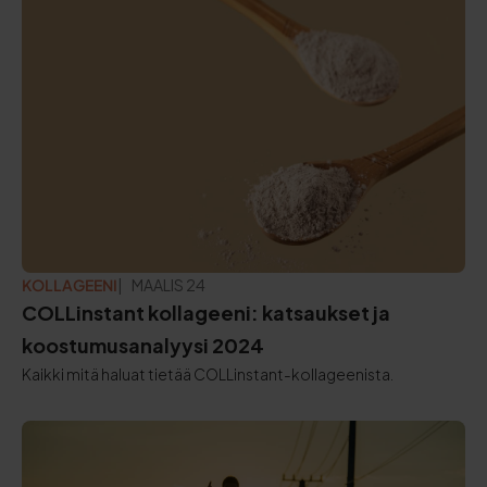
KOLLAGEENI
PÄIVITETTY:
MAALIS 24
COLLinstant kollageeni: katsaukset ja
koostumusanalyysi 2024
Kaikki mitä haluat tietää COLLinstant-kollageenista.