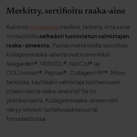
Merkitty, sertifioitu raaka-aine
Kun etsit
kollageenia
itsellesi, tarkista, että tuote
on muotoiltu
selkeästi tunnistetun valmistajan
raaka-aineesta.
Puolan markkinoilla suosittuja
kollageeniraaka-aineita ovat esimerkiksi
Seagarden®, VERISOL®, NatiCol® tai
COLLinstant®, Peptan® , Collagen HM™. Miten
tarkistaa, käyttääkö valmistaja tuotteessaan
jotakin näistä raaka-aineista? Se on
yksinkertaista. Kollageeniraaka-aineen nimi
näkyy selvästi tuotekuvauksessa tai
formulaatiossa.