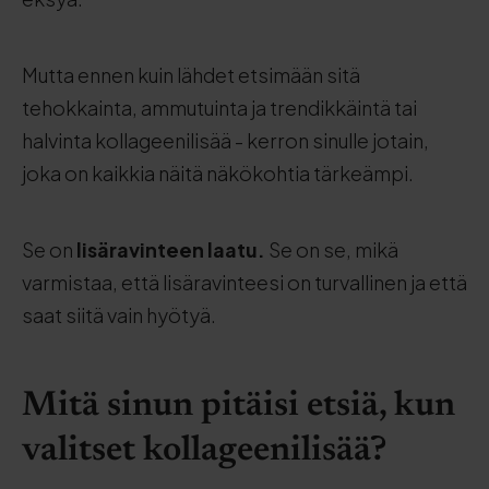
Mutta ennen kuin lähdet etsimään sitä
tehokkainta, ammutuinta ja trendikkäintä tai
halvinta kollageenilisää - kerron sinulle jotain,
joka on kaikkia näitä näkökohtia tärkeämpi.
Se on
lisäravinteen laatu.
Se on se, mikä
varmistaa, että lisäravinteesi on turvallinen ja että
saat siitä vain hyötyä.
Mitä sinun pitäisi etsiä, kun
valitset kollageenilisää?