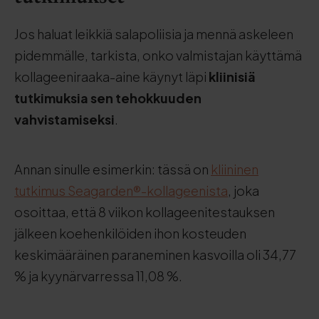
Jos haluat leikkiä salapoliisia ja mennä askeleen
pidemmälle, tarkista, onko valmistajan käyttämä
kollageeniraaka-aine käynyt läpi
kliinisiä
tutkimuksia sen tehokkuuden
vahvistamiseksi
.
Annan sinulle esimerkin: tässä on
kliininen
tutkimus Seagarden®-kollageenista
, joka
osoittaa, että 8 viikon kollageenitestauksen
jälkeen koehenkilöiden ihon kosteuden
keskimääräinen paraneminen kasvoilla oli 34,77
% ja kyynärvarressa 11,08 %.