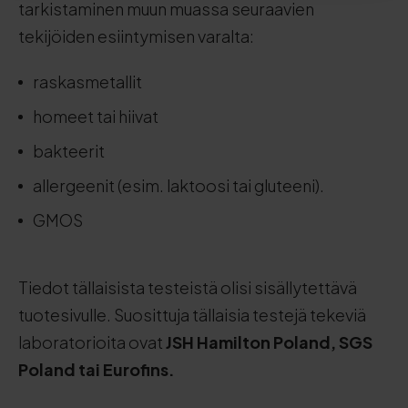
tarkistaminen muun muassa seuraavien
tekijöiden esiintymisen varalta:
raskasmetallit
homeet tai hiivat
bakteerit
allergeenit (esim. laktoosi tai gluteeni).
GMOS
Tiedot tällaisista testeistä olisi sisällytettävä
tuotesivulle. Suosittuja tällaisia testejä tekeviä
laboratorioita ovat
JSH Hamilton Poland, SGS
Poland tai Eurofins.