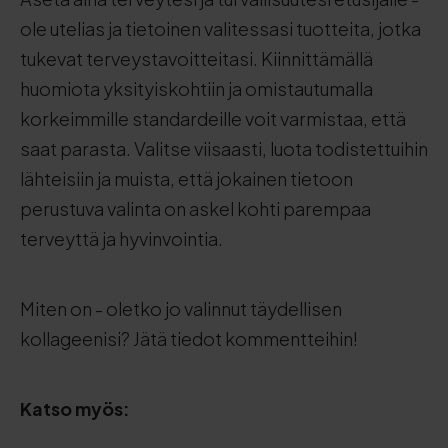
ole utelias ja tietoinen valitessasi tuotteita, jotka
tukevat terveystavoitteitasi. Kiinnittämällä
huomiota yksityiskohtiin ja omistautumalla
korkeimmille standardeille voit varmistaa, että
saat parasta. Valitse viisaasti, luota todistettuihin
lähteisiin ja muista, että jokainen tietoon
perustuva valinta on askel kohti parempaa
terveyttä ja hyvinvointia.
Miten on - oletko jo valinnut täydellisen
kollageenisi? Jätä tiedot kommentteihin!
Katso myös: