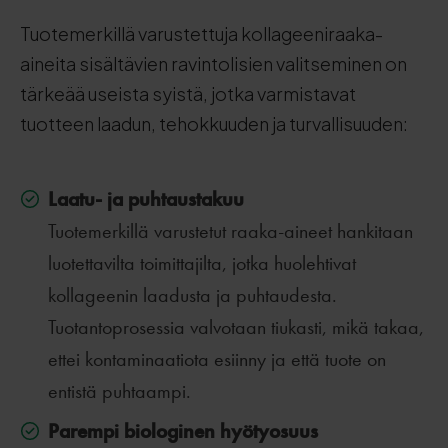
Tuotemerkillä varustettuja kollageeniraaka-
aineita sisältävien ravintolisien valitseminen on
tärkeää useista syistä, jotka varmistavat
tuotteen laadun, tehokkuuden ja turvallisuuden:
Laatu- ja puhtaustakuu
Tuotemerkillä varustetut raaka-aineet hankitaan
luotettavilta toimittajilta, jotka huolehtivat
kollageenin laadusta ja puhtaudesta.
Tuotantoprosessia valvotaan tiukasti, mikä takaa,
ettei kontaminaatiota esiinny ja että tuote on
entistä puhtaampi.
Parempi biologinen hyötyosuus