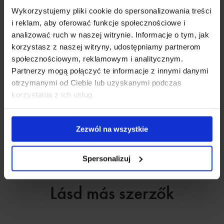
Munkájából származó tudását és
Wykorzystujemy pliki cookie do spersonalizowania treści
tapasztalatait az Instagramon osztja
i reklam, aby oferować funkcje społecznościowe i
meg @marta_mama.nutritionist.trainer
analizować ruch w naszej witrynie. Informacje o tym, jak
korzystasz z naszej witryny, udostępniamy partnerom
néven. Magánéletében szeret túrázni a
społecznościowym, reklamowym i analitycznym.
hegyekben, egy jó könyvet és
Partnerzy mogą połączyć te informacje z innymi danymi
otrzymanymi od Ciebie lub uzyskanymi podczas
konzoljátékokkal játszani.
korzystania z ich usług.
Zezwól na wszystkie
Spersonalizuj
Lásd más szerzők