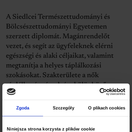
A Siedlcei Természettudományi és
Bölcsészettudományi Egyetemen
szerzett diplomát. Magánrendelőt
vezet, és segít az ügyfeleknek elérni
egészségi és alaki céljaikat, valamint
megtanítja a helyes táplálkozási
szokásokat. Szakterülete a nők
táplálkozása és edzése különböző
életszakaszokban - terhesség előtt,
terhesség után és szoptatás alatt.
Zgoda
Szczegóły
O plikach cookies
Folyamatosan fejlődik a vegetáriánusok
táplálkozásának témájában.
Niniejsza strona korzysta z plików cookie