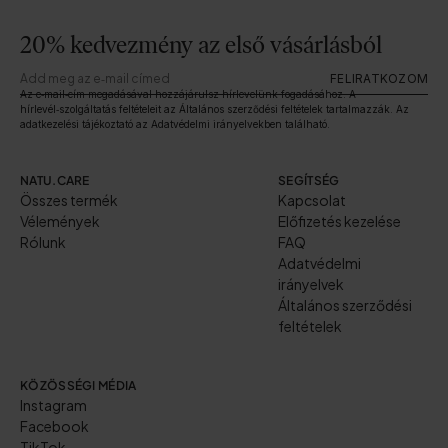
20% kedvezmény az első vásárlásból
FELIRATKOZOM
Az e‑mail‑cím megadásával hozzájárulsz hírlevelünk fogadásához. A
hírlevél‑szolgáltatás feltételeit az Általános szerződési feltételek tartalmazzák. Az
adatkezelési tájékoztató az Adatvédelmi irányelvekben található.
NATU.CARE
SEGÍTSÉG
Összes termék
Kapcsolat
Vélemények
Előfizetés kezelése
Rólunk
FAQ
Adatvédelmi
irányelvek
Általános szerződési
feltételek
KÖZÖSSÉGI MÉDIA
Instagram
Facebook
TikTok