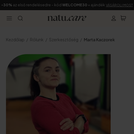
-30%
az első rendelésedre – kód
WELCOME30
+ ajándék
VÁSÁROLJ MOST
Kezdőlap
Rólunk
Szerkesztőség
Marta Kaczorek