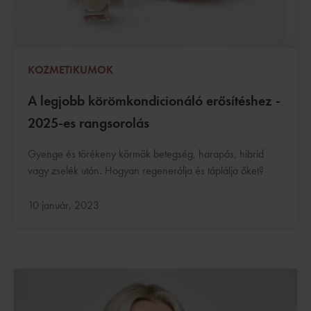
KOZMETIKUMOK
A legjobb körömkondicionáló erősítéshez -
2025-es rangsorolás
Gyenge és törékeny körmök betegség, harapás, hibrid
vagy zselék után. Hogyan regenerálja és táplálja őket?
Frissítve:
10 január, 2023