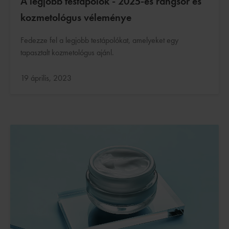
A legjobb testápolók - 2025-es rangsor és
kozmetológus véleménye
Fedezze fel a legjobb testápolókat, amelyeket egy
tapasztalt kozmetológus ajánl.
Frissítve:
19 április, 2023