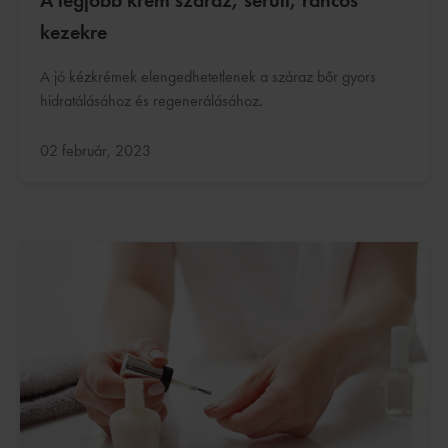
kezekre
A jó kézkrémek elengedhetetlenek a száraz bőr gyors
hidratálásához és regenerálásához.
Frissítve:
02 február, 2023