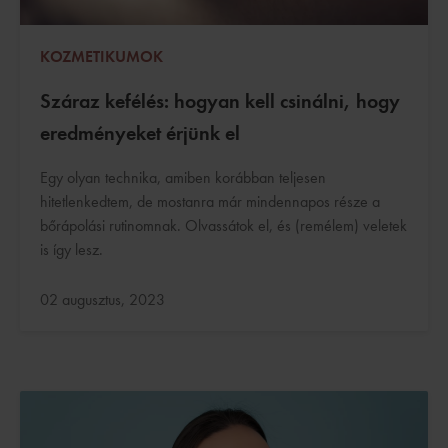
KOZMETIKUMOK
Száraz kefélés: hogyan kell csinálni, hogy
eredményeket érjünk el
Egy olyan technika, amiben korábban teljesen
hitetlenkedtem, de mostanra már mindennapos része a
bőrápolási rutinomnak. Olvassátok el, és (remélem) veletek
is így lesz.
Frissítve:
02 augusztus, 2023