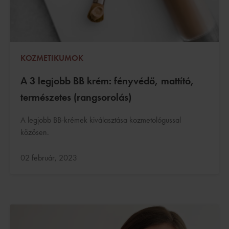
KOZMETIKUMOK
A 3 legjobb BB krém: fényvédő, mattító,
természetes (rangsorolás)
A legjobb BB-krémek kiválasztása kozmetológussal
közösen.
Frissítve:
02 február, 2023