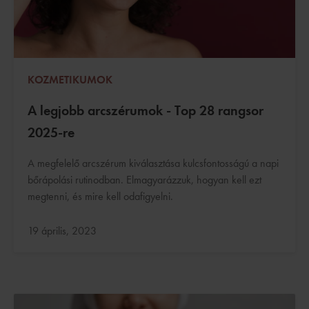
KOZMETIKUMOK
A legjobb arcszérumok - Top 28 rangsor
2025-re
A megfelelő arcszérum kiválasztása kulcsfontosságú a napi
bőrápolási rutinodban. Elmagyarázzuk, hogyan kell ezt
megtenni, és mire kell odafigyelni.
Frissítve:
19 április, 2023