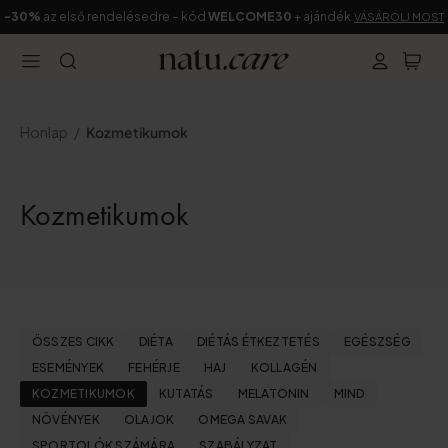
-30%
az első rendelésedre – kód
WELCOME30
+ ajándék
VÁSÁROLJ MOST
Honlap
Kozmetikumok
Kozmetikumok
ÖSSZES CIKK
DIÉTA
DIÉTÁS ÉTKEZTETÉS
EGÉSZSÉG
ESEMÉNYEK
FEHÉRJE
HAJ
KOLLAGÉN
KOZMETIKUMOK
KUTATÁS
MELATONIN
MIND
NÖVÉNYEK
OLAJOK
OMEGA SAVAK
SPORTOLÓK SZÁMÁRA
SZABÁLYZAT