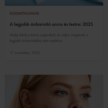
KOZMETIKUMOK
A legjobb önbarnító arcra és testre: 2025
Védje bőrét a káros sugaraktól, és adjon magának a
legjobb önbarnítókba zárt napfényt.
Frissítve:
17 november, 2022