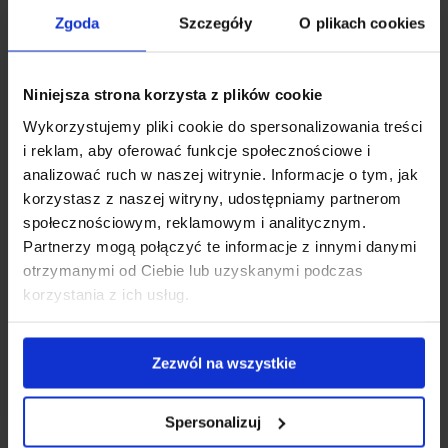
Zgoda
Szczegóły
O plikach cookies
Niniejsza strona korzysta z plików cookie
Wykorzystujemy pliki cookie do spersonalizowania treści
i reklam, aby oferować funkcje społecznościowe i
analizować ruch w naszej witrynie. Informacje o tym, jak
korzystasz z naszej witryny, udostępniamy partnerom
społecznościowym, reklamowym i analitycznym.
Partnerzy mogą połączyć te informacje z innymi danymi
otrzymanymi od Ciebie lub uzyskanymi podczas
KOZMETIKUMOK
korzystania z ich usług.
A legjobb C-vitamin szérumok - melyiket
válasszuk? Rangsor 2025
Zezwól na wszystkie
A C-vitaminos szérumok ragyogóvá teszik a bőrt,
hidratálnak és színt adnak. Javasoljuk, melyiket válasszuk.
Spersonalizuj