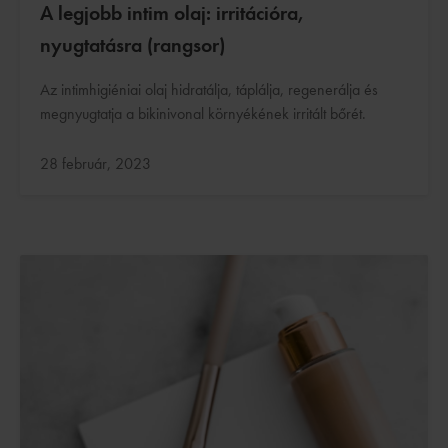
A legjobb intim olaj: irritációra,
nyugtatásra (rangsor)
Az intimhigiéniai olaj hidratálja, táplálja, regenerálja és
megnyugtatja a bikinivonal környékének irritált bőrét.
Frissítve:
28 február, 2023