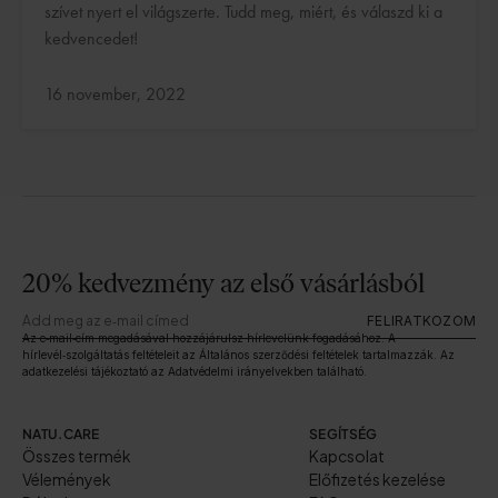
szívet nyert el világszerte. Tudd meg, miért, és válaszd ki a
kedvencedet!
Frissítve:
16 november, 2022
20% kedvezmény az első vásárlásból
FELIRATKOZOM
Az e‑mail‑cím megadásával hozzájárulsz hírlevelünk fogadásához. A
hírlevél‑szolgáltatás feltételeit az Általános szerződési feltételek tartalmazzák. Az
adatkezelési tájékoztató az Adatvédelmi irányelvekben található.
NATU.CARE
SEGÍTSÉG
Összes termék
Kapcsolat
Vélemények
Előfizetés kezelése