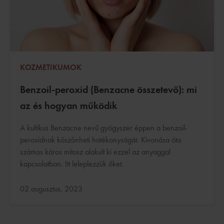
KOZMETIKUMOK
Benzoil-peroxid (Benzacne összetevő): mi
az és hogyan működik
A kultikus Benzacne nevű gyógyszer éppen a benzoil-
peroxidnak köszönheti hatékonyságát. Kivonása óta
számos káros mítosz alakult ki ezzel az anyaggal
kapcsolatban. Itt leleplezzük őket.
Frissítve:
02 augusztus, 2023