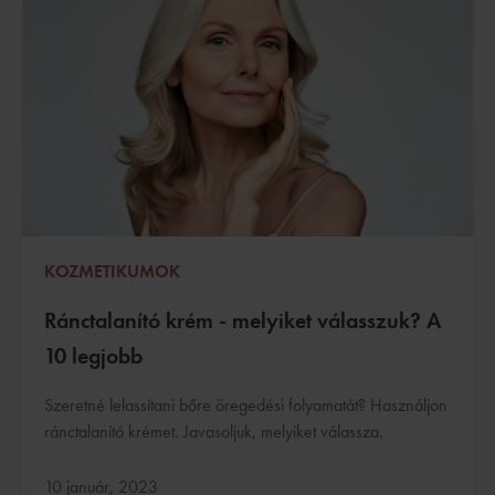
KOZMETIKUMOK
Ránctalanító krém - melyiket válasszuk? A
10 legjobb
Szeretné lelassítani bőre öregedési folyamatát? Használjon
ránctalanító krémet. Javasoljuk, melyiket válassza.
Frissítve:
10 január, 2023