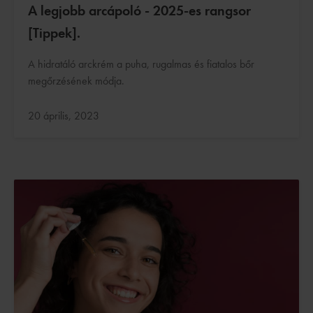
A legjobb arcápoló - 2025-es rangsor
[Tippek].
A hidratáló arckrém a puha, rugalmas és fiatalos bőr
megőrzésének módja.
Frissítve:
20 április, 2023