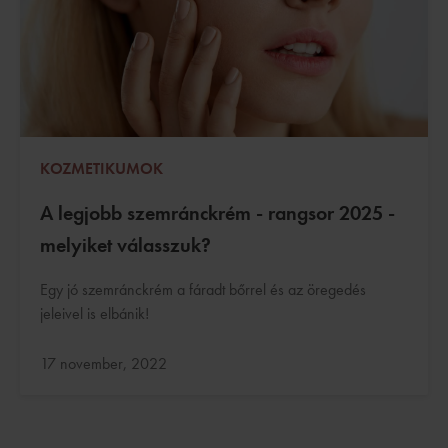
KOZMETIKUMOK
A legjobb szemránckrém - rangsor 2025 -
melyiket válasszuk?
Egy jó szemránckrém a fáradt bőrrel és az öregedés
jeleivel is elbánik!
Frissítve:
17 november, 2022