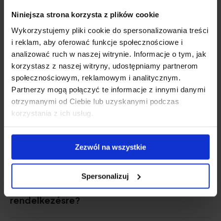
kedvezménykód? (Hírlevél feliratkozás)
Niniejsza strona korzysta z plików cookie
Wykorzystujemy pliki cookie do spersonalizowania treści
A kedvezménykód csak egyszeri
i reklam, aby oferować funkcje społecznościowe i
vásárlásra érvényes, vagy előfizetéses
analizować ruch w naszej witrynie. Informacje o tym, jak
vásárlásra is? (Hírlevél feliratkozás)
korzystasz z naszej witryny, udostępniamy partnerom
społecznościowym, reklamowym i analitycznym.
Partnerzy mogą połączyć te informacje z innymi danymi
Hogyan tudom kifizetni a
otrzymanymi od Ciebie lub uzyskanymi podczas
korzystania z ich usług.
rendelésemet?
Zezwól na wszystkie
Mennyibe kerül a szállítás?
Spersonalizuj
Milyen szállítási módok állnak
rendelkezésre?