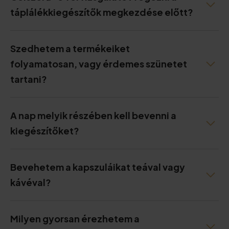
táplálékkiegészítők megkezdése előtt?
Szedhetem a termékeiket
folyamatosan, vagy érdemes szünetet
tartani?
A nap melyik részében kell bevenni a
kiegészítőket?
Bevehetem a kapszuláikat teával vagy
kávéval?
Milyen gyorsan érezhetem a