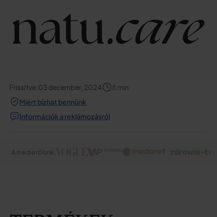
Frissítve:
03 december, 2024
8
min
Miért bízhat bennünk
Információk a reklámozásról
A média rólunk: