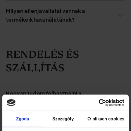
Milyen ellenjavallatai vannak a
termékeik használatának?
RENDELÉS ÉS
SZÁLLÍTÁS
Hogyan tudom felhasználni a
kedvezményes kódomat?
Zgoda
Szczegóły
O plikach cookies
Milyen termékekre vonatkozik a