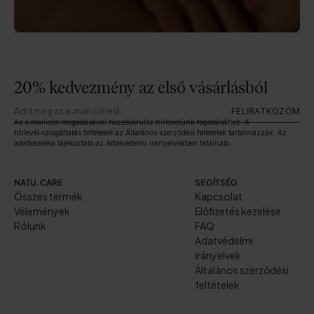
20% kedvezmény az első vásárlásból
FELIRATKOZOM
Az e‑mail‑cím megadásával hozzájárulsz hírlevelünk fogadásához. A
hírlevél‑szolgáltatás feltételeit az Általános szerződési feltételek tartalmazzák. Az
adatkezelési tájékoztató az Adatvédelmi irányelvekben található.
NATU.CARE
SEGÍTSÉG
Összes termék
Kapcsolat
Vélemények
Előfizetés kezelése
Rólunk
FAQ
Adatvédelmi
irányelvek
Általános szerződési
feltételek