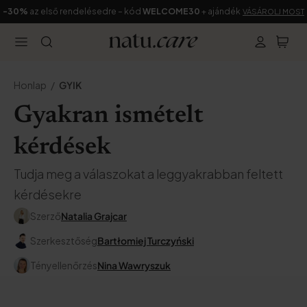
-30%
az első rendelésedre – kód
WELCOME30
+ ajándék
VÁSÁROLJ MOST
Honlap
GYIK
Gyakran ismételt
kérdések
Tudja meg a válaszokat a leggyakrabban feltett
kérdésekre
Szerző
Natalia Grajcar
Szerkesztőség
Bartłomiej Turczyński
Tényellenőrzés
Nina Wawryszuk