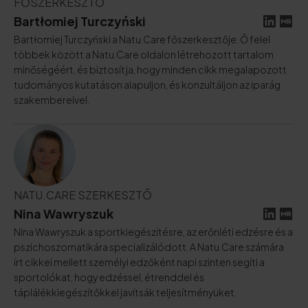
FŐSZERKESZTŐ
Bartłomiej Turczyński
Bartłomiej Turczyński a Natu.Care főszerkesztője. Ő felel
többek között a Natu.Care oldalon létrehozott tartalom
minőségéért, és biztosítja, hogy minden cikk megalapozott
tudományos kutatáson alapuljon, és konzultáljon az iparág
szakembereivel.
NATU.CARE SZERKESZTŐ
Nina Wawryszuk
Nina Wawryszuk a sportkiegészítésre, az erőnléti edzésre és a
pszichoszomatikára specializálódott. A Natu.Care számára
írt cikkei mellett személyi edzőként napi szinten segíti a
sportolókat, hogy edzéssel, étrenddel és
táplálékkiegészítőkkel javítsák teljesítményüket.