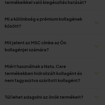
termékeikkel való kiegészítés hatását?
Mi a különbség a prémium kollagének
között?
Mit jelent az MSC címke az Ön
kollagénjei számára?
Miért használnak a Natu.Care
termékekben hidrolizált kollagént és
nem fagyasztva szárított kollagént?
Túl lehet adagolni az önök termékeit?