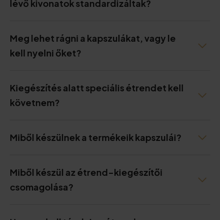
lévő kivonatok standardizáltak?
Meg lehet rágni a kapszulákat, vagy le
kell nyelni őket?
Kiegészítés alatt speciális étrendet kell
követnem?
Miből készülnek a termékeik kapszulái?
Miből készül az étrend-kiegészítői
csomagolása?