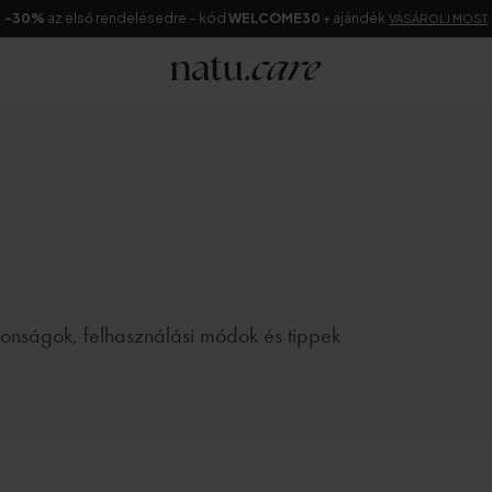
-30%
az első rendelésedre – kód
WELCOME30
+ ajándék
VÁSÁROLJ MOST
jdonságok, felhasználási módok és tippek