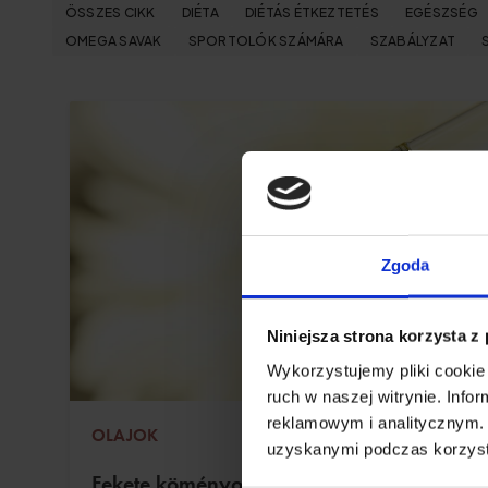
ÖSSZES CIKK
DIÉTA
DIÉTÁS ÉTKEZTETÉS
EGÉSZSÉG
OMEGA SAVAK
SPORTOLÓK SZÁMÁRA
SZABÁLYZAT
Zgoda
Niniejsza strona korzysta z
Wykorzystujemy pliki cookie 
ruch w naszej witrynie. Inf
reklamowym i analitycznym. 
OLAJOK
uzyskanymi podczas korzysta
Fekete köményolaj: tulajdonságok,