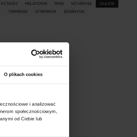
KUTATÁS
MELATONIN
MIND
NÖVÉNYEK
OLAJOK
Z
TERMÉKEK
VITAMINOK
ÁSVÁNYOK
O plikach cookies
ołecznościowe i analizować
artnerom społecznościowym,
anymi od Ciebie lub