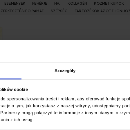
ESEMÉNYEK
FEHÉRJE
HAJ
KOLLAGÉN
KOZMETIKUMOK
SZERKESZTÉSI FOLYAMAT
SZÉPSÉG
TARTOZÉKOK AZ OTTHONHO
Szczegóły
 plików cookie
do spersonalizowania treści i reklam, aby oferować funkcje sp
ormacje o tym, jak korzystasz z naszej witryny, udostępniamy p
Partnerzy mogą połączyć te informacje z innymi danymi otrzym
nia z ich usług.