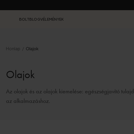
BOLT
BLOG
VÉLEMÉNYEK
Honlap
Olajok
Olajok
Az olajok és az olajok kiemelése: egészségjavító tula
az alkalmazáshoz.