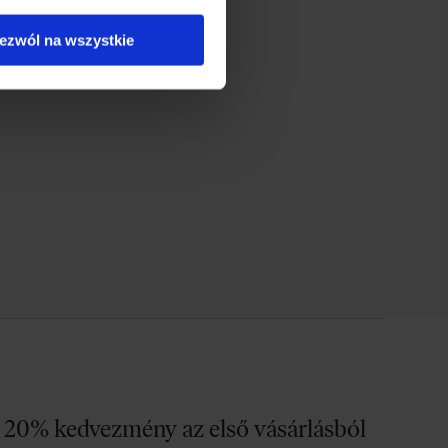
ezwól na wszystkie
20% kedvezmény az első vásárlásból