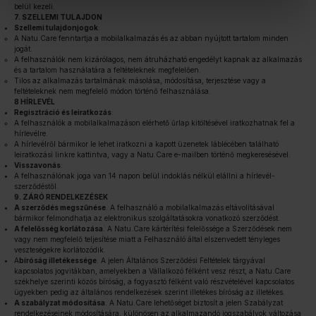
belül kezeli.
7. SZELLEMI TULAJDON
Szellemi tulajdonjogok
:
A Natu.Care fenntartja a mobilalkalmazás és az abban nyújtott tartalom minden
jogát.
A felhasználók nem kizárólagos, nem átruházható engedélyt kapnak az alkalmazás
és a tartalom használatára a feltételeknek megfelelően.
Tilos az alkalmazás tartalmának másolása, módosítása, terjesztése vagy a
feltételeknek nem megfelelő módon történő felhasználása.
8 HÍRLEVÉL
Regisztráció és leiratkozás
:
A felhasználók a mobilalkalmazáson elérhető űrlap kitöltésével iratkozhatnak fel a
hírlevélre.
A hírlevélről bármikor le lehet iratkozni a kapott üzenetek láblécében található
leiratkozási linkre kattintva, vagy a Natu.Care e-mailben történő megkeresésével.
Visszavonás
:
A felhasználónak joga van 14 napon belül indoklás nélkül elállni a hírlevél-
szerződéstől.
9. ZÁRÓ RENDELKEZÉSEK
A szerződés megszűnése
. A felhasználó a mobilalkalmazás eltávolításával
bármikor felmondhatja az elektronikus szolgáltatásokra vonatkozó szerződést.
A felelősség korlátozása
. A Natu.Care kártérítési felelőssége a Szerződések nem
vagy nem megfelelő teljesítése miatt a Felhasználó által elszenvedett tényleges
veszteségekre korlátozódik.
A
bíróság illetékessége
. A jelen Általános Szerződési Feltételek tárgyával
kapcsolatos jogvitákban, amelyekben a Vállalkozó félként vesz részt, a Natu.Care
székhelye szerinti közös bíróság, a fogyasztó félként való részvételével kapcsolatos
ügyekben pedig az általános rendelkezések szerint illetékes bíróság az illetékes.
A szabályzat módosítása
. A Natu.Care lehetőséget biztosít a jelen Szabályzat
rendelkezéseinek módosítására, különösen az alkalmazandó jogszabályok változása