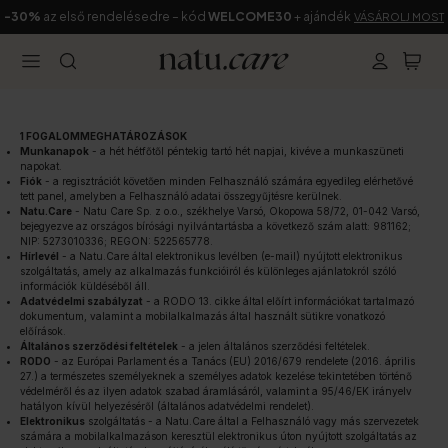
-30%
az első rendelésedre – kód
WELCOME30
+ ajándék
VÁSÁROLJ MOST
1 FOGALOMMEGHATÁROZÁSOK
Munkanapok
- a hét hétfőtől péntekig tartó hét napjai, kivéve a munkaszüneti
napokat.
Fiók
- a regisztrációt követően minden Felhasználó számára egyedileg elérhetővé
tett panel, amelyben a Felhasználó adatai összegyűjtésre kerülnek.
Natu.Care
- Natu Care Sp. z o.o., székhelye Varsó, Okopowa 58/72, 01-042 Varsó,
bejegyezve az országos bírósági nyilvántartásba a következő szám alatt: 981162;
NIP: 5273010336; REGON: 522565778.
Hírlevél
- a Natu.Care által elektronikus levélben (e-mail) nyújtott elektronikus
szolgáltatás, amely az alkalmazás funkcióiról és különleges ajánlatokról szóló
információk küldéséből áll.
Adatvédelmi szabályzat
- a RODO 13. cikke által előírt információkat tartalmazó
dokumentum, valamint a mobilalkalmazás által használt sütikre vonatkozó
előírások.
Általános szerződési feltételek
- a jelen általános szerződési feltételek.
RODO
- az Európai Parlament és a Tanács (EU) 2016/679 rendelete (2016. április
27.) a természetes személyeknek a személyes adatok kezelése tekintetében történő
védelméről és az ilyen adatok szabad áramlásáról, valamint a 95/46/EK irányelv
hatályon kívül helyezéséről (általános adatvédelmi rendelet).
Elektronikus
szolgáltatás - a Natu.Care által a Felhasználó vagy más szervezetek
számára a mobilalkalmazáson keresztül elektronikus úton nyújtott szolgáltatás az