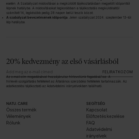
esetén. A Szabályzat módosításai a megküldött tájékoztatásban megjelölt időponttól
lépnek hatályba. A módosításokat legkorábban a tájékoztatás megküldésétől
számított 14, legkésőbb pedig 28 napon belül teszik közzé.
A szabályzat bevezetésének időpontja
. Jelen szabályzat 2024. szeptember 13-tól
lép hatályba.
20% kedvezmény az első vásárlásból
FELIRATKOZOM
Az e‑mail‑cím megadásával hozzájárulsz hírlevelünk fogadásához. A
hírlevél‑szolgáltatás feltételeit az Általános szerződési feltételek tartalmazzák. Az
adatkezelési tájékoztató az Adatvédelmi irányelvekben található.
NATU.CARE
SEGÍTSÉG
Összes termék
Kapcsolat
Vélemények
Előfizetés kezelése
Rólunk
FAQ
Adatvédelmi
irányelvek