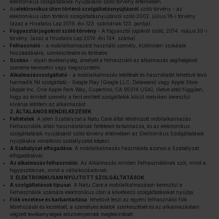
elektronikus szolgáltatások nyújtásáról szóló törvény értelmében.
Az
elektronikus úton történő szolgáltatásnyújtásról
szóló törvény - az
elektronikus úton történő szolgáltatásnyújtásról szóló 2002. július 18-i törvény
(azaz a Hivatalos Lap 2019. évi 123. számának 123. pontja).
Fogyasztói jogokról szóló törvény
- A fogyasztói jogokról szóló, 2014. május 30-i
törvény. (azaz a Hivatalos Lap 2019. évi 134. száma).
Felhasználó
- a mobilalkalmazást használó személy, különösen szokások
hozzáadására, szerkesztésére és törlésére.
Szokás
- olyan tevékenység, amelyet a felhasználó az alkalmazás segítségével
szeretne bevezetni vagy megszüntetni.
Alkalmazásszolgáltató
- a mobilalkalmazás letöltését és használatát lehetővé tevő
harmadik fél szolgáltató - Google Play (Google LLC, Delaware) vagy Apple Store
(Apple Inc. One Apple Park Way, Cupertino, CA 95014 USA), illetve attól függően,
hogy az érintett személy a fent említett szolgáltatók közül melyiken keresztül
kívánja letölteni az alkalmazást.
2. ÁLTALÁNOS RENDELKEZÉSEK
Feltételek
. A jelen Szabályzat a Natu.Care által létrehozott mobilalkalmazás
Felhasználók általi használatának feltételeit tartalmazza, és az elektronikus
szolgáltatások nyújtásáról szóló törvény értelmében az Elektronikus Szolgáltatások
nyújtására vonatkozó szabályzatot képezi.
A Szabályzat elfogadása
. A mobilalkalmazás használata azonos a Szabályzat
elfogadásával.
Az alkalmazás felhasználói
. Az Alkalmazás minden Felhasználónak szól, mind a
fogyasztóknak, mind a vállalkozásoknak.
3. ELEKTRONIKUSAN NYÚJTOTT SZOLGÁLTATÁSOK
A szolgáltatások típusai
. A Natu.Care a mobilalkalmazáson keresztül a
Felhasználók számára elektronikus úton a következő szolgáltatásokat nyújtja:
Fiók vezetése és karbantartása
: lehetővé teszi az egyéni felhasználói fiók
létrehozását és kezelését, a személyes adatok szerkesztését és az alkalmazásban
végzett tevékenységek előzményeinek megtekintését.