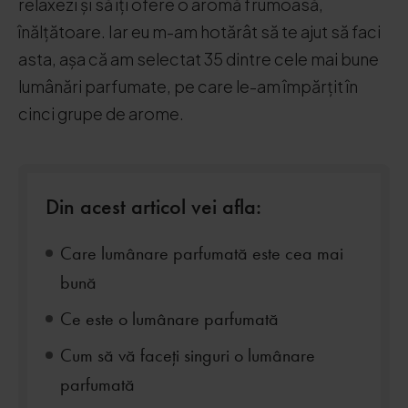
relaxezi și să îți ofere o aromă frumoasă,
înălțătoare. Iar eu m-am hotărât să te ajut să faci
asta, așa că am selectat 35 dintre cele mai bune
lumânări parfumate, pe care le-am împărțit în
cinci grupe de arome.
Din acest articol vei afla:
Care lumânare parfumată este cea mai
bună
Ce este o lumânare parfumată
Cum să vă faceți singuri o lumânare
parfumată