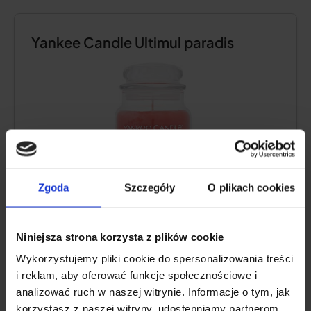
Yankee Candle Ultimul paradis
Zgoda
Szczegóły
O plikach cookies
Tipul de parfum:
fructat, tropical
Niniejsza strona korzysta z plików cookie
Fitil:
bumbac.
Wykorzystujemy pliki cookie do spersonalizowania treści
Număr de fitiluri:
1.
i reklam, aby oferować funkcje społecznościowe i
Ambalaj:
sticlă.
analizować ruch w naszej witrynie. Informacje o tym, jak
Timp de ardere: 120 de ore:
120-150 ore
korzystasz z naszej witryny, udostępniamy partnerom