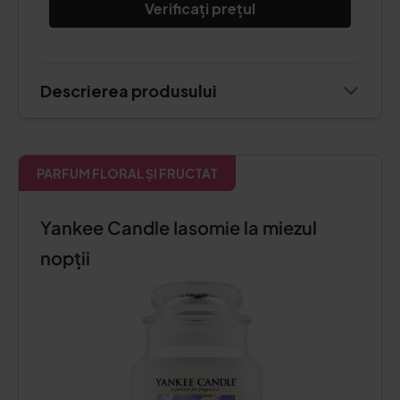
Verificați prețul
Descrierea produsului
PARFUM FLORAL ȘI FRUCTAT
Yankee Candle Iasomie la miezul
nopții