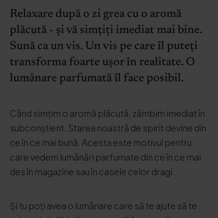
Relaxare după o zi grea cu o aromă
plăcută - și vă simțiți imediat mai bine.
Sună ca un vis. Un vis pe care îl puteți
transforma foarte ușor în realitate. O
lumânare parfumată îl face posibil.
Când simțim o aromă plăcută, zâmbim imediat în
subconștient. Starea noastră de spirit devine din
ce în ce mai bună. Acesta este motivul pentru
care vedem lumânări parfumate din ce în ce mai
des în magazine sau în casele celor dragi.
Și tu poți avea o lumânare care să te ajute să te