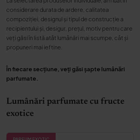
La selectarea produselor individuale, am luat în
considerare durata de ardere, calitatea
compoziției, designul și tipul de construcție a
recipientului și, desigur, prețul, motiv pentru care
veți găsi în listă atât lumânări mai scumpe, cât și
propuneri mai ieftine.
În fiecare secțiune, veți găsi șapte lumânări
parfumate.
Lumânări parfumate cu fructe
exotice
PARFUM EXOTIC