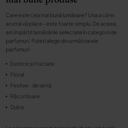
mai bune produse
Care este cea mai bună lumânare? Una a cărei
aromă vă place - este foarte simplu. De aceea,
am împărțit lumânările selectate în categorii de
parfumuri. Puteți alege din următoarele
parfumuri:
Exotice și fructate.
Floral.
Festive - de iarnă.
Răcoritoare.
Dulce.