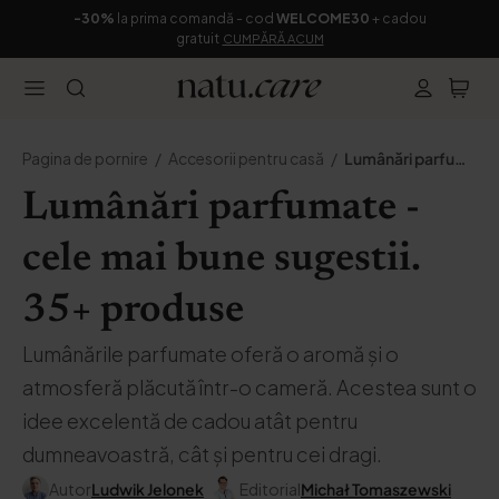
-30%
la prima comandă - cod
WELCOME30
+ cadou
gratuit
CUMPĂRĂ ACUM
Pagina de pornire
Accesorii pentru casă
Lumânări parfumate
Lumânări parfumate -
cele mai bune sugestii.
35+ produse
Lumânările parfumate oferă o aromă și o
atmosferă plăcută într-o cameră. Acestea sunt o
idee excelentă de cadou atât pentru
dumneavoastră, cât și pentru cei dragi.
Autor
Ludwik Jelonek
Editorial
Michał Tomaszewski