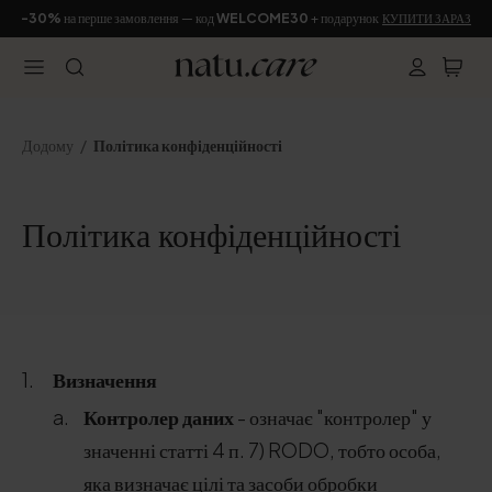
-30%
на перше замовлення — код
WELCOME30
+ подарунок
КУПИТИ ЗАРАЗ
Додому️
Політика конфіденційності
Політика конфіденційності
Визначення
Контролер даних
- означає "контролер" у
значенні статті 4 п. 7) RODO, тобто особа,
яка визначає цілі та засоби обробки