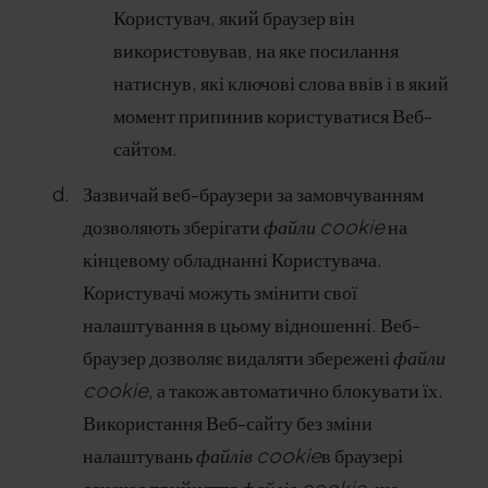
Користувач, який браузер він
використовував, на яке посилання
натиснув, які ключові слова ввів і в який
момент припинив користуватися Веб-
сайтом.
Зазвичай веб-браузери за замовчуванням
дозволяють зберігати
файли cookie
на
кінцевому обладнанні Користувача.
Користувачі можуть змінити свої
налаштування в цьому відношенні. Веб-
браузер дозволяє видаляти збережені
файли
cookie
, а також автоматично блокувати їх.
Використання Веб-сайту без зміни
налаштувань
файлів cookie
в браузері
означає прийняття
файлів cookie
, що