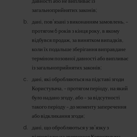
давності або не випливає із
загальноприйнятих законів;
дані, пов'язані з виконанням замовлень, -
протягом 6 років з кінця року, в якому
відбувся продаж, за винятком випадків,
коли їх подальше зберігання виправдане
терміном позовної давності або випливає
із загальноприйнятих законів;
дані, які обробляються на підставі згоди
Користувача, - протягом періоду, на який
було надано згоду, або - за відсутності
такого періоду - до моменту заперечення
або відкликання згоди;
дані, що обробляються у зв'язку з
відповіддю на звернення Користувача