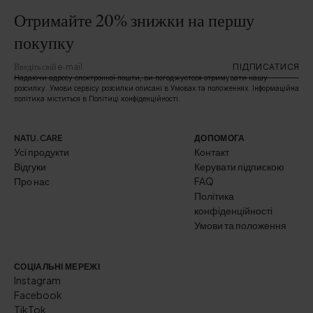
Отримайте 20% знижки на першу
покупку
ПІДПИСАТИСЯ
Надаючи адресу електронної пошти, ви погоджуєтеся отримувати нашу
розсилку. Умови сервісу розсилки описані в Умовах та положеннях. Інформаційна
політика міститься в Політиці конфіденційності.
NATU.CARE
ДОПОМОГА
Усі продукти
Контакт
Відгуки
Керувати підпискою
Про нас
FAQ
Політика
конфіденційності
Умови та положення
СОЦІАЛЬНІ МЕРЕЖІ
Instagram
Facebook
TikTok