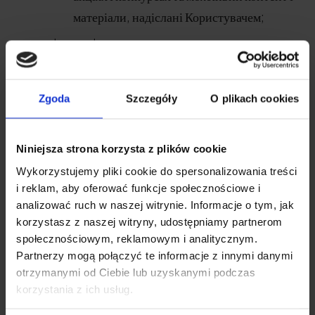
матеріали, надіслані Користувачем;
у зв'язку з наданням послуги
Інформаційної розсилки
: адреса
електронної пошти;
Zgoda
Szczegóły
O plikach cookies
у зв'язку з оформленням замовлення в
Магазині: адреса електронної пошти, ім'я
Niniejsza strona korzysta z plików cookie
та прізвище, адреса, номер телефону, а у
Wykorzystujemy pliki cookie do spersonalizowania treści
випадку підприємців також назва
i reklam, aby oferować funkcje społecznościowe i
компанії та ідентифікаційний номер
analizować ruch w naszej witrynie. Informacje o tym, jak
платника податків, а також інші дані, що
korzystasz z naszej witryny, udostępniamy partnerom
генеруються у зв'язку з обробкою
społecznościowym, reklamowym i analitycznym.
Partnerzy mogą połączyć te informacje z innymi danymi
замовлення;
otrzymanymi od Ciebie lub uzyskanymi podczas
у зв'язку з контактом електронною
korzystania z ich usług.
поштою, телефоном або онлайн-чатом: