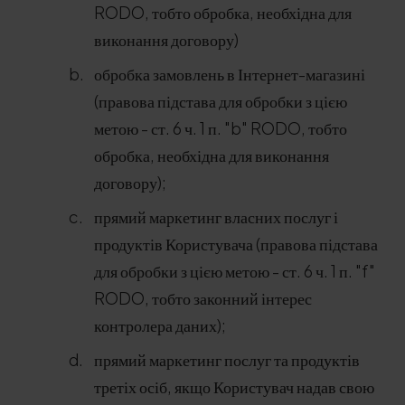
RODO, тобто обробка, необхідна для
виконання договору)
обробка замовлень в Інтернет-магазині
(правова підстава для обробки з цією
метою - ст. 6 ч. 1 п. "b" RODO, тобто
обробка, необхідна для виконання
договору);
прямий маркетинг власних послуг і
продуктів Користувача (правова підстава
для обробки з цією метою - ст. 6 ч. 1 п. "f"
RODO, тобто законний інтерес
контролера даних);
прямий маркетинг послуг та продуктів
третіх осіб, якщо Користувач надав свою