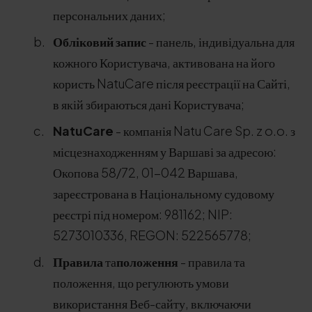
персональних даних;
Обліковий запис
- панель, індивідуальна для
кожного Користувача, активована на його
користь NatuCare після реєстрації на Сайті,
в якій збираються дані Користувача;
NatuCare
- компанія Natu Care Sp. z o.o. з
місцезнаходженням у Варшаві за адресою:
Окопова 58/72, 01-042 Варшава,
зареєстрована в Національному судовому
реєстрі під номером: 981162; NIP:
5273010336, REGON: 522565778;
Правила
та
положення
- правила та
положення, що регулюють умови
використання Веб-сайту, включаючи