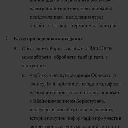
електронною поштою, телефоном або
повідомленням, надісланим через
онлайн-чат тощо - терміном на один рік.
Категорії персональних даних
Обсяг даних Користувачів, які NatuCare
може збирати, обробляти та зберігати, є
наступним
у зв'язку з обслуговуванням Облікового
запису: ім'я, прізвище, псевдонім, адреса
електронної пошти та інші дані, пов'язані
з Обліковим записом Користувача,
включаючи кількість балів лояльності,
історію покупок, інформацію про участь в
акціях і конкурсах та можливий контент і