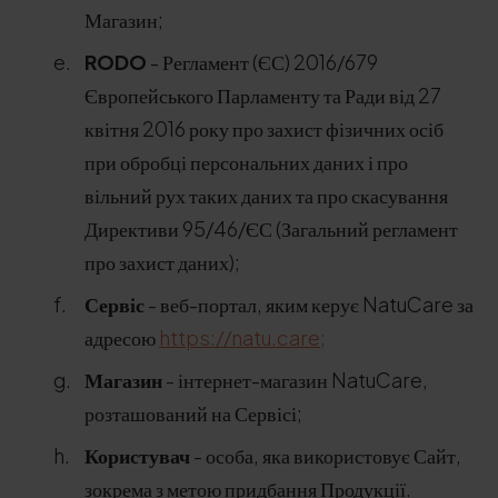
Магазин;
RODO
- Регламент (ЄС) 2016/679
Європейського Парламенту та Ради від 27
квітня 2016 року про захист фізичних осіб
при обробці персональних даних і про
вільний рух таких даних та про скасування
Директиви 95/46/ЄС (Загальний регламент
про захист даних);
Сервіс
- веб-портал, яким керує NatuCare за
адресою
https://natu.care;
Магазин
- інтернет-магазин NatuCare,
розташований на Сервісі;
Користувач
- особа, яка використовує Сайт,
зокрема з метою придбання Продукції.