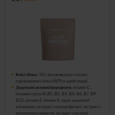
Вміст білка:
20 г високоякісного ізоляту
сироваткового білка (WPI) в одній порції
Додаткові активні інгредієнти:
вітамін C,
вітаміни групи B (B1, B2, B3, B5, B6, B7, B9,
B12), вітамін E, вітамін K, хром, акацієвий
клітковина, екстракт з опунції фігової, екстракт з
розторопші плямистої, екстракт з насіння