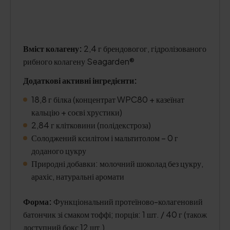
Вміст колагену:
2,4 г брендовогог, гідролізованого
рибного колагену Seagarden®
Додаткові активні інгредієнти:
18,8 г білка (концентрат WPC80 + казеїнат
кальцію + соєві хрустики)
2,84 г клітковини (полідекстроза)
Солоджений ксилітом і мальтитолом – 0 г
доданого цукру
Природні добавки: молочний шоколад без цукру,
арахіс, натуральні аромати
Форма:
Функціональний протеїново-колагеновий
батончик зі смаком тоффі; порція: 1 шт. / 40 г (також
доступний бокс 12 шт.)