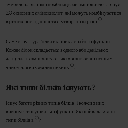
зумовлена різними комбінаціями амінокислот. Існує
20 основних амінокислот, які можуть комбінуватися
в різних послідовностях, утворюючи різні
.
Саме структура білка відповідає за його функції.
Кожен білок складається з одного або декількох
ланцюжків амінокислот, які організовані певним
чином для виконання певних
.
Які типи білків існують?
Існує багато різних типів білків, і кожен з них
виконує свої унікальні функції. Які найважливіші
типи білків в
?