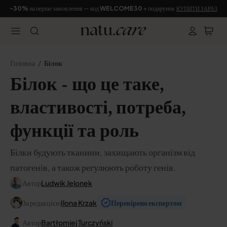
-30%
на перше замовлення — код
WELCOME30
+ подарунок
КУПИТИ ЗАРАЗ
Головна
Білок
Білок - що це таке,
властивості, потреба,
функції та роль
Білки будують тканини, захищають організм від
патогенів, а також регулюють роботу генів.
Автор
Ludwik Jelonek
За редакцією
Ilona Krzak
Перевірено експертом
Автор
Bartłomiej Turczyński