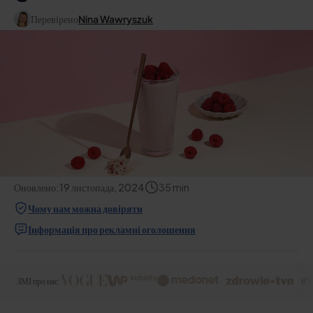
Перевірено
Nina Wawryszuk
Оновлено:
19 листопада, 2024
35
min
Чому нам можна довіряти
Інформація про рекламні оголошення
ЗМІ про нас: