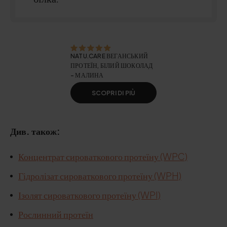
NATU.CARE ВЕГАНСЬКИЙ
ПРОТЕЇН, БІЛИЙ ШОКОЛАД
- МАЛИНА
SCOPRI DI PIÙ
Див. також:
Концентрат сироваткового протеїну (WPC)
Гідролізат сироваткового протеїну (WPH)
Ізолят сироваткового протеїну (WPI)
Рослинний протеїн