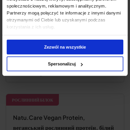
Хватает на:
15 днів (375 g в упаковці)
społecznościowym, reklamowym i analitycznym.
Partnerzy mogą połączyć te informacje z innymi danymi
otrzymanymi od Ciebie lub uzyskanymi podczas
korzystania z ich usług.
Перевірити ціну
Zezwól na wszystkie
Опис продукту
Spersonalizuj
Плюси і мінуси
РОСЛИННИЙ БІЛОК
Natu.Care Vegan Protein,
веганський рослинний протеїн, білий