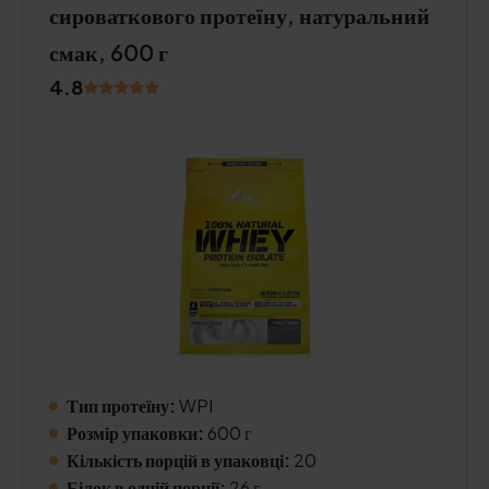
сироваткового протеїну, натуральний
смак, 600 г
4.8
Тип протеїну:
WPI
Розмір упаковки:
600 г
Кількість порцій в упаковці:
20
Білок в одній порції:
26 г