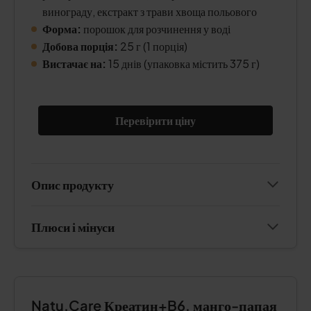
винограду, екстракт з трави хвоща польового
Форма:
порошок для розчинення у воді
Добова порція:
25 г (1 порція)
Вистачає на:
15 днів (упаковка містить 375 г)
Перевірити ціну
Опис продукту
Плюси і мінуси
Natu.Care Креатин+B6, манго-папая