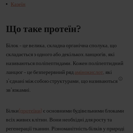
Казеїн
Що таке протеїн?
Білок - це велика, складна органічна сполука, що
складається з одного або декількох ланцюгів, які
називаються поліпептидами. Кожен поліпептидний
ланцюг - це безперервний ряд
амінокислот
, які
з'єднані між собою структурами, що називаються
зв'язкамиі.
Білки
(протеїни)
є основними будівельними блоками
всіх живих клітин. Вони необхідні для росту та
регенерації тканин. Різноманітність білків у природі