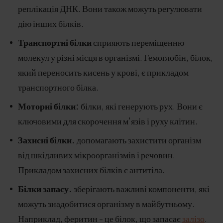
реплікація ДНК. Вони також можуть регулювати
дію інших білків.
Транспортні білки
сприяють переміщенню
молекул у різні місця в організмі. Гемоглобін, білок,
який переносить кисень у крові, є прикладом
транспортного білка.
Моторні білки:
білки, які генерують рух. Вони є
ключовими для скорочення м'язів і руху клітин.
Захисні білки.
допомагають захистити організм
від шкідливих мікроорганізмів і речовин.
Прикладом захисних білків є антитіла.
Білки запасу.
зберігають важливі компоненти, які
можуть знадобитися організму в майбутньому.
Наприклад, феритин - це білок, що запасає
залізо
.