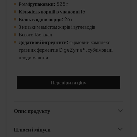
Розмір
упаковки:
525 г
Кількість порцій в упаковці
15
Білок в одній порції:
26 г
З низьким вмістом жирів і вуглеводів
Всього 136 ккал
Додаткові інгредієнти:
фірмовий комплекс
травних ферментів DigeZyme®, сублімовані
плоди малини.
Перевірити ціну
Опис продукту
Плюси і мінуси