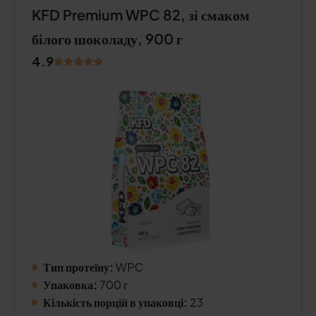
KFD Premium WPC 82, зі смаком
білого шоколаду, 900 г
4.9
Тип протеїну:
WPC
Упаковка:
700 г
Кількість порцій в упаковці:
23