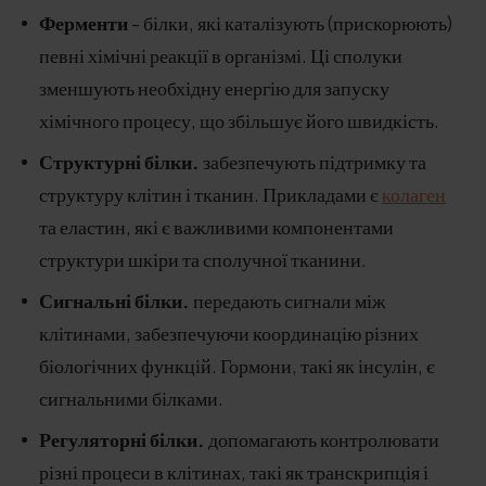
Ферменти
- білки, які каталізують (прискорюють)
певні хімічні реакції в організмі. Ці сполуки
зменшують необхідну енергію для запуску
хімічного процесу, що збільшує його швидкість.
Структурні білки.
забезпечують підтримку та
структуру клітин і тканин. Прикладами є
колаген
та еластин, які є важливими компонентами
структури шкіри та сполучної тканини.
Сигнальні білки.
передають сигнали між
клітинами, забезпечуючи координацію різних
біологічних функцій. Гормони, такі як інсулін, є
сигнальними білками.
Регуляторні білки.
допомагають контролювати
різні процеси в клітинах, такі як транскрипція і