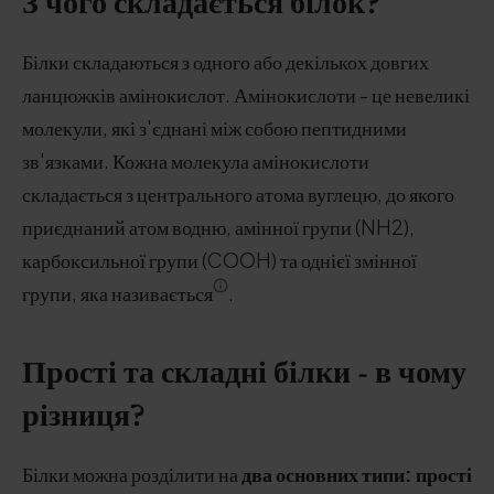
З чого складається білок?
Білки складаються з одного або декількох довгих
ланцюжків амінокислот. Амінокислоти - це невеликі
молекули, які з'єднані між собою пептидними
зв'язками. Кожна молекула амінокислоти
складається з центрального атома вуглецю, до якого
приєднаний атом водню, амінної групи (NH2),
карбоксильної групи (COOH) та однієї змінної
групи, яка називається
.
Прості та складні білки - в чому
різниця?
Білки можна розділити на
два основних типи: прості