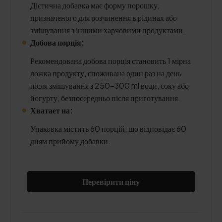
Дієтична добавка має форму порошку,
призначеного для розчинення в рідинах або
змішування з іншими харчовими продуктами.
Добова порція:
Рекомендована добова порція становить 1 мірна
ложка продукту, споживана один раз на день
після змішування з 250–300 ml води, соку або
йогурту, безпосередньо після приготування.
Хватает на:
Упаковка містить 60 порцій, що відповідає 60
дням прийому добавки.
Перевірити ціну