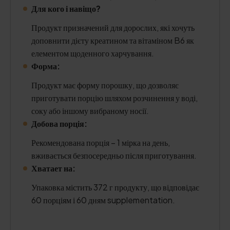
Для кого і навіщо?
Продукт призначений для дорослих, які хочуть
доповнити дієту креатином та вітаміном B6 як
елементом щоденного харчування.
Форма:
Продукт має форму порошку, що дозволяє
приготувати порцію шляхом розчинення у воді,
соку або іншому вибраному носії.
Добова порція:
Рекомендована порція – 1 мірка на день,
вживається безпосередньо після приготування.
Хватает на:
Упаковка містить 372 г продукту, що відповідає
60 порціям і 60 дням supplementation.