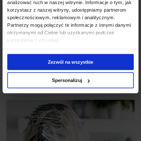
analizować ruch w naszej witrynie. Informacje o tym, jak
ПРОДУКТИ
korzystasz z naszej witryny, udostępniamy partnerom
społecznościowym, reklamowym i analitycznym.
Палітра тонерів (платиновий блондин,
Partnerzy mogą połączyć te informacje z innymi danymi
попелястий): думки, ефекти
otrzymanymi od Ciebie lub uzyskanymi podczas
korzystania z ich usług.
Думаєте про покупку тоніків для волосся від Palette?
Дізнайтеся відгуки користувачів і перукарів.
Zezwól na wszystkie
Spersonalizuj