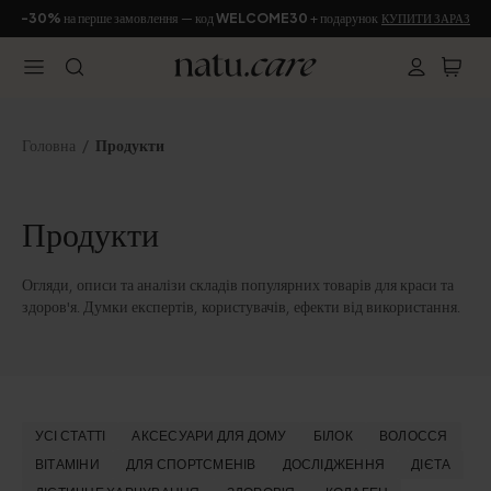
-30%
на перше замовлення — код
WELCOME30
+ подарунок
КУПИТИ ЗАРАЗ
Головна
Продукти
Продукти
Огляди, описи та аналізи складів популярних товарів для краси та
здоров'я. Думки експертів, користувачів, ефекти від використання.
УСІ СТАТТІ
АКСЕСУАРИ ДЛЯ ДОМУ
БІЛОК
ВОЛОССЯ
ВІТАМІНИ
ДЛЯ СПОРТСМЕНІВ
ДОСЛІДЖЕННЯ
ДІЄТА