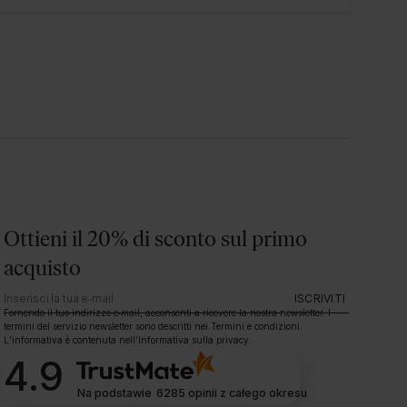
Ottieni il 20% di sconto sul primo
acquisto
ISCRIVITI
Fornendo il tuo indirizzo e‑mail, acconsenti a ricevere la nostra newsletter. I
termini del servizio newsletter sono descritti nei Termini e condizioni.
L’informativa è contenuta nell’Informativa sulla privacy.
4.9
Na podstawie
6285
opinii
z całego okresu