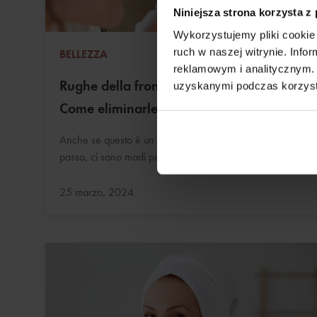
Niniejsza strona korzysta z
Wykorzystujemy pliki cookie 
ruch w naszej witrynie. Inf
BELLEZZA
reklamowym i analitycznym. 
Rughe della fronte: verticali e orizzontali.
uzyskanymi podczas korzysta
Come eliminarle?
Anche se questo è un effetto normale del tempo che
passa, ci sono modi per ridurlo visivamente.
Aggiornato:
25 marzo, 2024