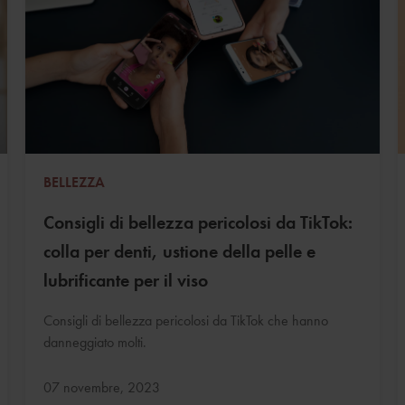
BELLEZZA
Consigli di bellezza pericolosi da TikTok:
colla per denti, ustione della pelle e
lubrificante per il viso
Consigli di bellezza pericolosi da TikTok che hanno
danneggiato molti.
Aggiornato:
07 novembre, 2023