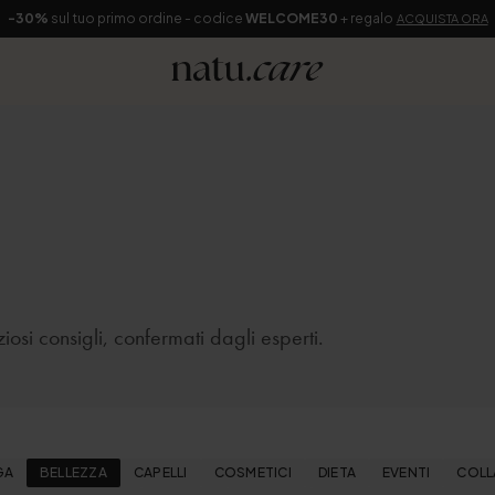
-30%
sul tuo primo ordine - codice
WELCOME30
+ regalo
ACQUISTA ORA
ziosi consigli, confermati dagli esperti.
GA
BELLEZZA
CAPELLI
COSMETICI
DIETA
EVENTI
COLL