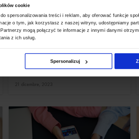
 plików cookie
do spersonalizowania treści i reklam, aby oferować funkcje sp
ormacje o tym, jak korzystasz z naszej witryny, udostępniamy p
BELLEZZA
Partnerzy mogą połączyć te informacje z innymi danymi otrzym
Cura delle unghie dei piedi. Come curare
nia z ich usług.
le unghie a casa
Una corretta cura delle unghie può prevenire la rottura e
Spersonalizuj
Z
aumentare la flessibilità.
Aggiornato:
21 dicembre, 2023