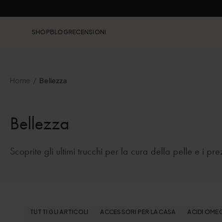
SHOP
BLOG
RECENSIONI
Home
Bellezza
Bellezza
Scoprite gli ultimi trucchi per la cura della pelle e i pre
TUTTI GLI ARTICOLI
ACCESSORI PER LA CASA
ACIDI OME