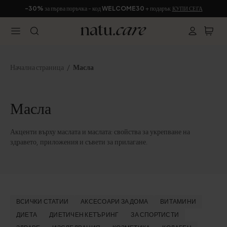
-30%
за първа поръчка - код
WELCOME30
+ подарък
КУПИ СЕГА
Начална страница
Масла
Масла
Акценти върху маслата и маслата: свойства за укрепване на
здравето, приложения и съвети за прилагане.
ВСИЧКИ СТАТИИ
АКСЕСОАРИ ЗА ДОМА
ВИТАМИНИ
ДИЕТА
ДИЕТИЧЕН КЕТЪРИНГ
ЗА СПОРТИСТИ