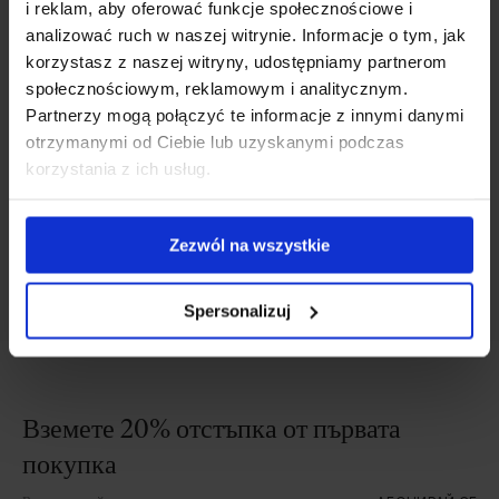
i reklam, aby oferować funkcje społecznościowe i
МАСЛА
analizować ruch w naszej witrynie. Informacje o tym, jak
korzystasz z naszej witryny, udostępniamy partnerom
Масло от черен кимион: свойства,
społecznościowym, reklamowym i analitycznym.
ефекти, мнения на лекари
Partnerzy mogą połączyć te informacje z innymi danymi
otrzymanymi od Ciebie lub uzyskanymi podczas
Маслото от черен кимион показва голям потенциал
korzystania z ich usług.
за подпомагане на организма.
Актуализирано:
16 януари, 2023
Zezwól na wszystkie
Spersonalizuj
Вземете 20% отстъпка от първата
покупка