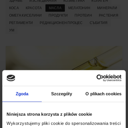
ЗДРАВЕ
ИЗСЛЕДВАНИЯ
КОЗМЕТИКА
КОЛАГЕН
КОСА
КРАСОТА
МАСЛА
МЕЛАТОНИН
МИНЕРАЛИ
ОМЕГА КИСЕЛИНИ
ПРОДУКТИ
ПРОТЕИН
РАСТЕНИЯ
РЕГЛАМЕНТИ
РЕДАКЦИОНЕН ПРОЦЕС
СЪБИТИЯ
УМ
Zgoda
Szczegóły
O plikach cookies
Niniejsza strona korzysta z plików cookie
Wykorzystujemy pliki cookie do spersonalizowania treści