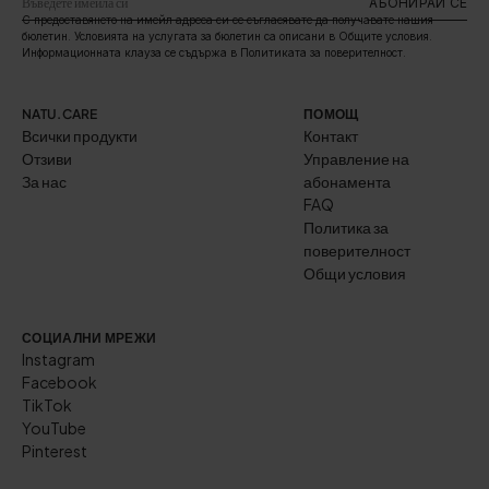
АБОНИРАЙ СЕ
С предоставянето на имейл адреса си се съгласявате да получавате нашия
бюлетин. Условията на услугата за бюлетин са описани в Общите условия.
Информационната клауза се съдържа в Политиката за поверителност.
NATU.CARE
ПОМОЩ
Всички продукти
Контакт
Отзиви
Управление на
За нас
абонамента
FAQ
Политика за
поверителност
Общи условия
СОЦИАЛНИ МРЕЖИ
Instagram
Facebook
TikTok
YouTube
Pinterest